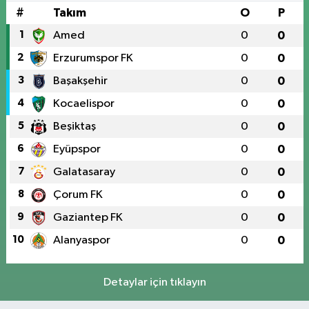
#
Takım
O
P
1
Amed
0
0
2
Erzurumspor FK
0
0
3
Başakşehir
0
0
4
Kocaelispor
0
0
5
Beşiktaş
0
0
6
Eyüpspor
0
0
7
Galatasaray
0
0
8
Çorum FK
0
0
9
Gaziantep FK
0
0
10
Alanyaspor
0
0
Detaylar için tıklayın