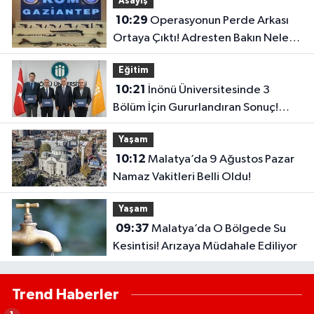
Asayiş
10:29
Operasyonun Perde Arkası
Ortaya Çıktı! Adresten Bakın Neler
Çıktı
Eğitim
10:21
İnönü Üniversitesinde 3
Bölüm İçin Gururlandıran Sonuç!
2028’e Kadar Geçerli
Yaşam
10:12
Malatya’da 9 Ağustos Pazar
Namaz Vakitleri Belli Oldu!
Yaşam
09:37
Malatya’da O Bölgede Su
Kesintisi! Arızaya Müdahale Ediliyor
Trend Haberler