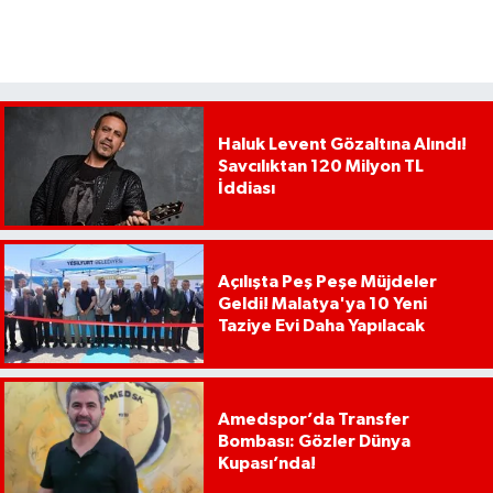
Haluk Levent Gözaltına Alındı!
Savcılıktan 120 Milyon TL
İddiası
Açılışta Peş Peşe Müjdeler
Geldi! Malatya'ya 10 Yeni
Taziye Evi Daha Yapılacak
Amedspor’da Transfer
Bombası: Gözler Dünya
Kupası’nda!