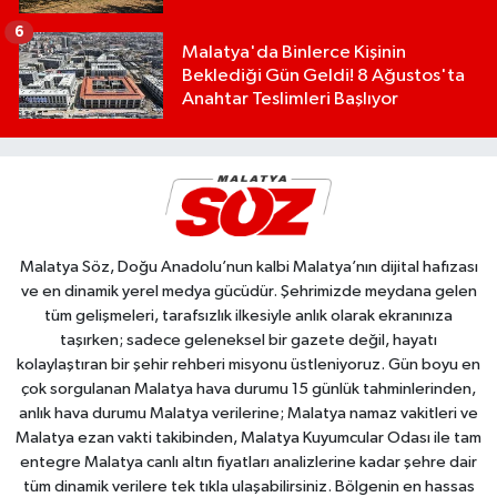
6
Malatya'da Binlerce Kişinin
Beklediği Gün Geldi! 8 Ağustos'ta
Anahtar Teslimleri Başlıyor
Malatya Söz, Doğu Anadolu’nun kalbi Malatya’nın dijital hafızası
ve en dinamik yerel medya gücüdür. Şehrimizde meydana gelen
tüm gelişmeleri, tarafsızlık ilkesiyle anlık olarak ekranınıza
taşırken; sadece geleneksel bir gazete değil, hayatı
kolaylaştıran bir şehir rehberi misyonu üstleniyoruz. Gün boyu en
çok sorgulanan Malatya hava durumu 15 günlük tahminlerinden,
anlık hava durumu Malatya verilerine; Malatya namaz vakitleri ve
Malatya ezan vakti takibinden, Malatya Kuyumcular Odası ile tam
entegre Malatya canlı altın fiyatları analizlerine kadar şehre dair
tüm dinamik verilere tek tıkla ulaşabilirsiniz. Bölgenin en hassas