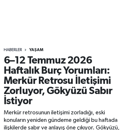
Sağlık
Seri İlan
Siyaset
HABERLER
YAŞAM
Spor
6–12 Temmuz 2026
Haftalık Burç Yorumları:
Yaşam
Merkür Retrosu İletişimi
Zorluyor, Gökyüzü Sabır
İstiyor
Merkür retrosunun iletişimi zorladığı, eski
konuların yeniden gündeme geldiği bu haftada
ilişkilerde sabır ve anlayış öne çıkıyor. Gökyüzü,