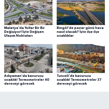
Malatya’da Yollar Bir Bir
Bingöl’de pazar günü hava
Değişiyor! İşte Değişen
nasıl olacak? İşte ilçe ilçe
Ulaşım Noktaları
sıcaklıklar
Adıyaman’da kavurucu
Tunceli’de kavurucu
sıcaklık! Termometreler 40
sıcaklık! Termometreler 37
dereceyi görecek
dereceyi görecek