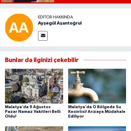
EDITÖR HAKKINDA
Ayşegül Aşantoğrul
Bunlar da ilginizi çekebilir
Malatya’da 9 Ağustos
Malatya’da O Bölgede Su
Pazar Namaz Vakitleri Belli
Kesintisi! Arızaya Müdahale
Oldu!
Ediliyor