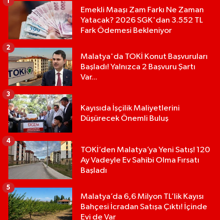
1
Emekli Maaşı Zam Farkı Ne Zaman
Yatacak? 2026 SGK'dan 3.552 TL
Fark Ödemesi Bekleniyor
2
Malatya'da TOKİ Konut Başvuruları
Başladı! Yalnızca 2 Başvuru Şartı
Var...
3
Kayısıda İşçilik Maliyetlerini
Düşürecek Önemli Buluş
4
TOKİ’den Malatya’ya Yeni Satış! 120
Ay Vadeyle Ev Sahibi Olma Fırsatı
Başladı
5
Malatya’da 6,6 Milyon TL’lik Kayısı
Bahçesi İcradan Satışa Çıktı! İçinde
Evi de Var