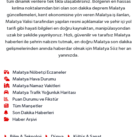
tüm dinamik verilere tek tıkla ulaşabilirsiniz. Bölgenin en hassas
kırılma noktalarından biri olan son dakika deprem Malatya
güncellemeleri, kent ekonomisine yön veren Malatya iş ilanları,
Malatya Valisi tarafından yapılan resmi açıklamalar ve şehir içi yol
tarifi gibi hayati bilgileri en doğru kaynaktan, manipülasyondan
uzak bir şekilde yayınlıyoruz. Hızlı, güvenilir ve tarafsız Malatya
haberleri ile şehrin nabzını tutmak, en doğru Malatya son dakika
gelişmelerinden anında haberdar olmak için Malatya Söz her an
yanınızda.
Malatya Nöbetçi Eczaneler
Malatya Hava Durumu
Malatya Namaz Vakitleri
Malatya Trafik Yoğunluk Haritası
Puan Durumu ve Fikstür
Tüm Manşetler
Son Dakika Haberleri
Haber Arşivi
Bilim & Teknoloji
Dünya
Kültür & Sanat