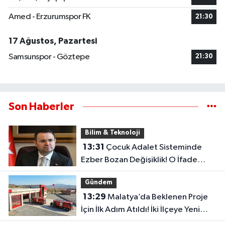
Amed - Erzurumspor FK
21:30
17 Ağustos, Pazartesi
Samsunspor - Göztepe
21:30
Son Haberler
Bilim & Teknoloji
13:31
Çocuk Adalet Sisteminde
Ezber Bozan Değişiklik! O İfade
Artık Tarihe Karışıyor
Gündem
13:29
Malatya’da Beklenen Proje
İçin İlk Adım Atıldı! İki İlçeye Yeni
İtfaiye Binası