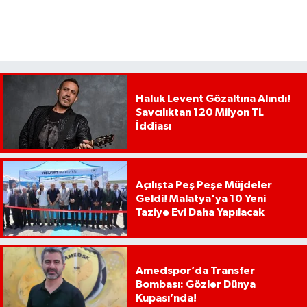
Haluk Levent Gözaltına Alındı!
Savcılıktan 120 Milyon TL
İddiası
Açılışta Peş Peşe Müjdeler
Geldi! Malatya'ya 10 Yeni
Taziye Evi Daha Yapılacak
Amedspor’da Transfer
Bombası: Gözler Dünya
Kupası’nda!