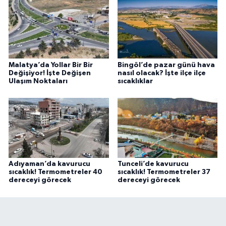
Malatya’da Yollar Bir Bir
Bingöl’de pazar günü hava
Değişiyor! İşte Değişen
nasıl olacak? İşte ilçe ilçe
Ulaşım Noktaları
sıcaklıklar
Adıyaman’da kavurucu
Tunceli’de kavurucu
sıcaklık! Termometreler 40
sıcaklık! Termometreler 37
dereceyi görecek
dereceyi görecek