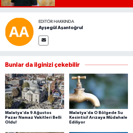
EDITÖR HAKKINDA
Ayşegül Aşantoğrul
Bunlar da ilginizi çekebilir
Malatya’da 9 Ağustos
Malatya’da O Bölgede Su
Pazar Namaz Vakitleri Belli
Kesintisi! Arızaya Müdahale
Oldu!
Ediliyor