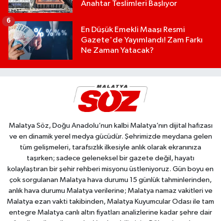
Anahtar Teslimleri Başlıyor
6
En Düşük Emekli Maaşı Resmi
Gazete'de Yayımlandı! Zam Farkı
Ne Zaman Yatacak?
Malatya Söz, Doğu Anadolu’nun kalbi Malatya’nın dijital hafızası
ve en dinamik yerel medya gücüdür. Şehrimizde meydana gelen
tüm gelişmeleri, tarafsızlık ilkesiyle anlık olarak ekranınıza
taşırken; sadece geleneksel bir gazete değil, hayatı
kolaylaştıran bir şehir rehberi misyonu üstleniyoruz. Gün boyu en
çok sorgulanan Malatya hava durumu 15 günlük tahminlerinden,
anlık hava durumu Malatya verilerine; Malatya namaz vakitleri ve
Malatya ezan vakti takibinden, Malatya Kuyumcular Odası ile tam
entegre Malatya canlı altın fiyatları analizlerine kadar şehre dair