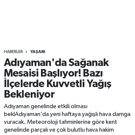
Sağlık
Seri İlan
Siyaset
HABERLER
YAŞAM
Spor
Adıyaman'da Sağanak
Mesaisi Başlıyor! Bazı
Yaşam
İlçelerde Kuvvetli Yağış
Bekleniyor
Adıyaman genelinde etkili olması
beklAdıyaman'da yeni haftaya yağışlı hava damga
vuracak. Meteoroloji tahminlerine göre kent
genelinde parçalı ve çok bulutlu hava hakim