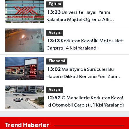
Eğitim
13:23
Üniversite Hayali Yarım
Kalanlara Müjde! Öğrenci Affı
Resmen Başladı
Asayiş
13:13
Korkutan Kaza! İki Motosiklet
Çarpıştı, 4 Kişi Yaralandı
Ekonomi
13:02
Malatya’da Sürücüler Bu
Habere Dikkat! Benzine Yeni Zam
Kapıda
Asayiş
12:52
O Mahallede Korkutan Kaza!
İki Otomobil Çarpıştı, 1 Kişi Yaralandı
Trend Haberler