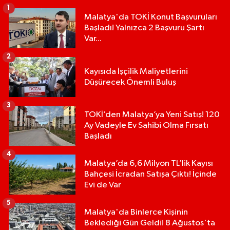
1
Malatya'da TOKİ Konut Başvuruları
Başladı! Yalnızca 2 Başvuru Şartı
Var...
2
Kayısıda İşçilik Maliyetlerini
Düşürecek Önemli Buluş
3
TOKİ’den Malatya’ya Yeni Satış! 120
Ay Vadeyle Ev Sahibi Olma Fırsatı
Başladı
4
Malatya’da 6,6 Milyon TL’lik Kayısı
Bahçesi İcradan Satışa Çıktı! İçinde
Evi de Var
5
Malatya'da Binlerce Kişinin
Beklediği Gün Geldi! 8 Ağustos'ta