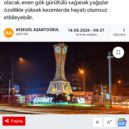
olacak.enen gök gürültülü sağanak yağışlar
özellikle yüksek kesimlerde hayatı olumsuz
etkileyebilir.
AYŞEGÜL AŞANTOĞRUL
14.06.2026 - 09:37
1 
EDITÖR
YAYINLANMA
OKUNMA 
Paylaş
-
+
A
A