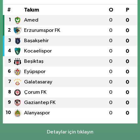
#
Takım
O
P
1
Amed
0
0
2
Erzurumspor FK
0
0
3
Başakşehir
0
0
4
Kocaelispor
0
0
5
Beşiktaş
0
0
6
Eyüpspor
0
0
7
Galatasaray
0
0
8
Çorum FK
0
0
9
Gaziantep FK
0
0
10
Alanyaspor
0
0
Detaylar için tıklayın