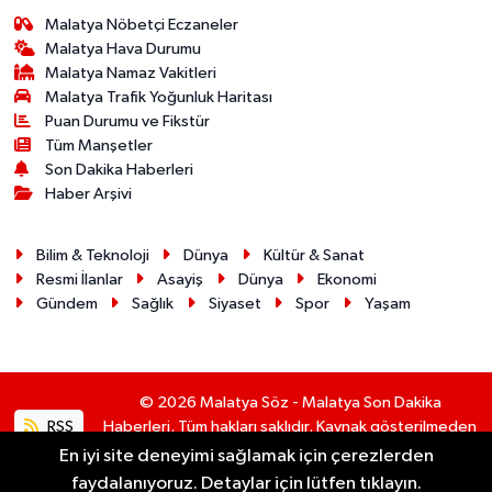
Malatya Nöbetçi Eczaneler
Malatya Hava Durumu
Malatya Namaz Vakitleri
Malatya Trafik Yoğunluk Haritası
Puan Durumu ve Fikstür
Tüm Manşetler
Son Dakika Haberleri
Haber Arşivi
Bilim & Teknoloji
Dünya
Kültür & Sanat
Resmi İlanlar
Asayiş
Dünya
Ekonomi
Gündem
Sağlık
Siyaset
Spor
Yaşam
© 2026 Malatya Söz - Malatya Son Dakika
RSS
Haberleri. Tüm hakları saklıdır. Kaynak gösterilmeden
alıntı yapılamaz.
En iyi site deneyimi sağlamak için çerezlerden
faydalanıyoruz. Detaylar için lütfen tıklayın.