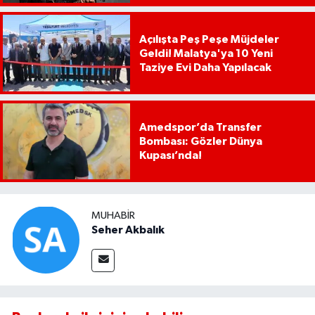
Açılışta Peş Peşe Müjdeler
Geldi! Malatya'ya 10 Yeni
Taziye Evi Daha Yapılacak
Amedspor’da Transfer
Bombası: Gözler Dünya
Kupası’nda!
MUHABIR
Seher Akbalık