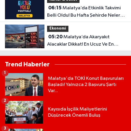
06:15
Malatya’da Etkinlik Takvimi
Belli Oldu! Bu Hafta Şehirde Neler
Olacak?
Ekonomi
05:20
Malatya’da Akaryakıt
Alacaklar Dikkat! En Ucuz Ve En
Pahalı İlçe Belli Oldu
Trend Haberler
1
Malatya'da TOKİ Konut Başvuruları
Başladı! Yalnızca 2 Başvuru Şartı
Var...
2
Kayısıda İşçilik Maliyetlerini
Düşürecek Önemli Buluş
3