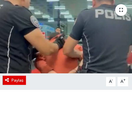
Paylaş
-
+
A
A