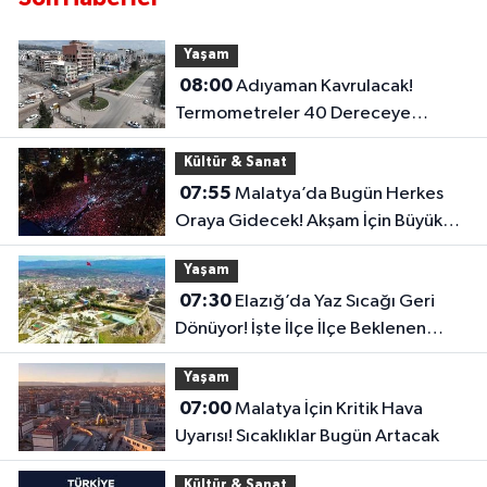
Yaşam
08:00
Adıyaman Kavrulacak!
Termometreler 40 Dereceye
Dayanacak
Kültür & Sanat
07:55
Malatya’da Bugün Herkes
Oraya Gidecek! Akşam İçin Büyük
Sürpriz Hazır
Yaşam
07:30
Elazığ’da Yaz Sıcağı Geri
Dönüyor! İşte İlçe İlçe Beklenen
Sıcaklıklar
Yaşam
07:00
Malatya İçin Kritik Hava
Uyarısı! Sıcaklıklar Bugün Artacak
Kültür & Sanat