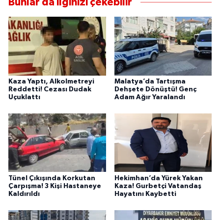
Bunlar da ilginizi çekebilir
Kaza Yaptı, Alkolmetreyi
Malatya’da Tartışma
Reddetti! Cezası Dudak
Dehşete Dönüştü! Genç
Uçuklattı
Adam Ağır Yaralandı
Tünel Çıkışında Korkutan
Hekimhan’da Yürek Yakan
Çarpışma! 3 Kişi Hastaneye
Kaza! Gurbetçi Vatandaş
Kaldırıldı
Hayatını Kaybetti