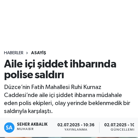
Sağlık
Seri İlan
Siyaset
HABERLER
ASAYIŞ
Spor
Aile içi şiddet ihbarında
polise saldırı
Yaşam
Düzce’nin Fatih Mahallesi Ruhi Kurnaz
Caddesi’nde aile içi şiddet ihbarına müdahale
eden polis ekipleri, olay yerinde beklenmedik bir
saldırıyla karşılaştı.
SEHER AKBALIK
02.07.2025 - 10:36
02.07.2025 - 10:
MUHABIR
YAYINLANMA
GÜNCELLEME