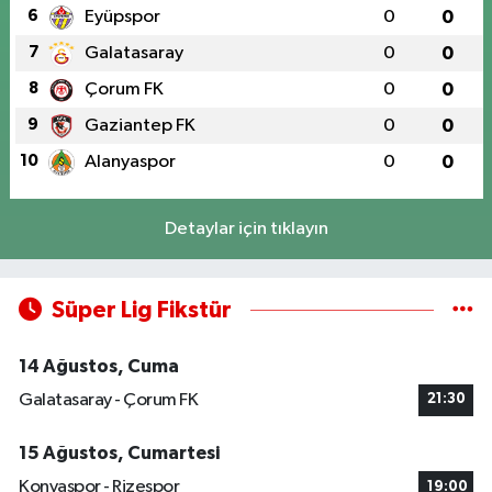
6
Eyüpspor
0
0
7
Galatasaray
0
0
8
Çorum FK
0
0
9
Gaziantep FK
0
0
10
Alanyaspor
0
0
Detaylar için tıklayın
Süper Lig Fikstür
14 Ağustos, Cuma
Galatasaray - Çorum FK
21:30
15 Ağustos, Cumartesi
Konyaspor - Rizespor
19:00