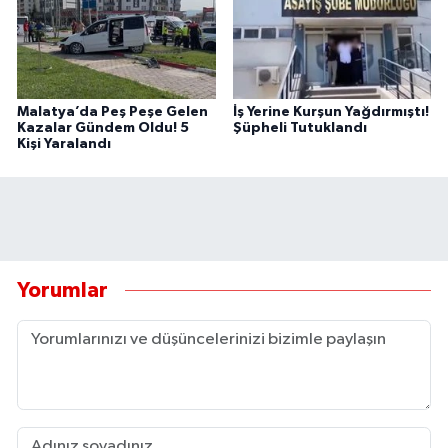
Malatya’da Peş Peşe Gelen
İş Yerine Kurşun Yağdırmıştı!
Kazalar Gündem Oldu! 5
Şüpheli Tutuklandı
Kişi Yaralandı
Yorumlar