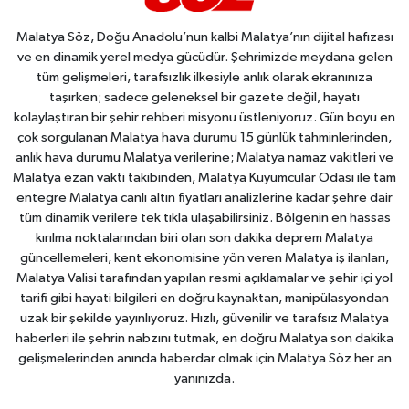
Malatya Söz, Doğu Anadolu’nun kalbi Malatya’nın dijital hafızası
ve en dinamik yerel medya gücüdür. Şehrimizde meydana gelen
tüm gelişmeleri, tarafsızlık ilkesiyle anlık olarak ekranınıza
taşırken; sadece geleneksel bir gazete değil, hayatı
kolaylaştıran bir şehir rehberi misyonu üstleniyoruz. Gün boyu en
çok sorgulanan Malatya hava durumu 15 günlük tahminlerinden,
anlık hava durumu Malatya verilerine; Malatya namaz vakitleri ve
Malatya ezan vakti takibinden, Malatya Kuyumcular Odası ile tam
entegre Malatya canlı altın fiyatları analizlerine kadar şehre dair
tüm dinamik verilere tek tıkla ulaşabilirsiniz. Bölgenin en hassas
kırılma noktalarından biri olan son dakika deprem Malatya
güncellemeleri, kent ekonomisine yön veren Malatya iş ilanları,
Malatya Valisi tarafından yapılan resmi açıklamalar ve şehir içi yol
tarifi gibi hayati bilgileri en doğru kaynaktan, manipülasyondan
uzak bir şekilde yayınlıyoruz. Hızlı, güvenilir ve tarafsız Malatya
haberleri ile şehrin nabzını tutmak, en doğru Malatya son dakika
gelişmelerinden anında haberdar olmak için Malatya Söz her an
yanınızda.