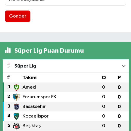
Gönder
Süper Lig Puan Durumu
Süper Lig
#
Takım
O
P
1
Amed
0
0
2
Erzurumspor FK
0
0
3
Başakşehir
0
0
4
Kocaelispor
0
0
5
Beşiktaş
0
0