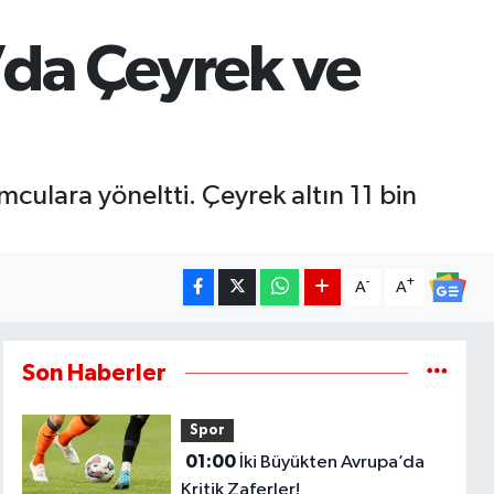
a’da Çeyrek ve
mculara yöneltti. Çeyrek altın 11 bin
-
+
A
A
Son Haberler
Spor
01:00
İki Büyükten Avrupa’da
Kritik Zaferler!