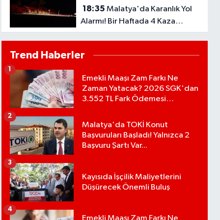
18:35
Malatya'da Karanlık Yol
Alarmı! Bir Haftada 4 Kaza
Yaşandı..
Trend Haberler
1
Emekli Maaşı Zam Farkı Ne
Zaman Yatacak? 2026 SGK'dan
3.552 TL Fark Ödemesi
Bekleniyor
2
Malatya'da TOKİ Konut
Başvuruları Başladı! Yalnızca 2
Başvuru Şartı Var...
3
Kayısıda İşçilik Maliyetlerini
Düşürecek Önemli Buluş
4
Emekli Maaşı Zam Farkı Ne