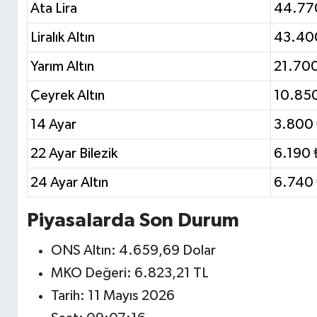
Ata Lira
44.77
Liralık Altın
43.40
Yarım Altın
21.700
Çeyrek Altın
10.850
14 Ayar
3.800 
22 Ayar Bilezik
6.190 
24 Ayar Altın
6.740 
Piyasalarda Son Durum
ONS Altın: 4.659,69 Dolar
MKO Değeri: 6.823,21 TL
Tarih: 11 Mayıs 2026