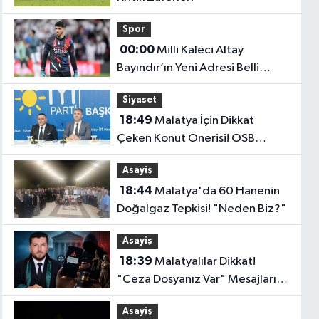
Spor
00:00
Milli Kaleci Altay
Bayındır’ın Yeni Adresi Belli
Oldu!
Siyaset
18:49
Malatya İçin Dikkat
Çeken Konut Önerisi! OSB
Çalışanlarına Faizsiz Ev Çağrısı..
Asayiş
18:44
Malatya'da 60 Hanenin
Doğalgaz Tepkisi! "Neden Biz?"
Asayiş
18:39
Malatyalılar Dikkat!
"Ceza Dosyanız Var" Mesajlarına
Sakın Kanmayın
Asayiş