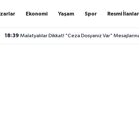
zarlar
Ekonomi
Yaşam
Spor
Resmi İlanla
18:39
Malatyalılar Dikkat! "Ceza Dosyanız Var" Mesajları
18:35
Malatya'da Karanlık Yol Alarmı! Bir Haftada 4 Kaza Y