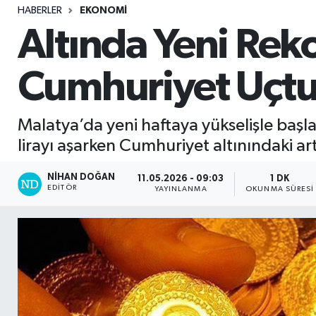
HABERLER
EKONOMI
Sağlık
Altında Yeni Rek
Seri İlan
Cumhuriyet Uçt
Siyaset
Malatya’da yeni haftaya yükselişle başlay
Spor
lirayı aşarken Cumhuriyet altınındaki art
Yaşam
NIHAN DOĞAN
11.05.2026 - 09:03
1 DK
EDITÖR
YAYINLANMA
OKUNMA SÜRESI