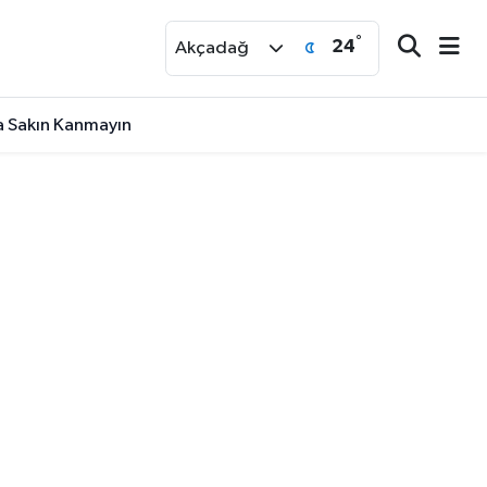
°
24
r
Akçadağ
na Sakın Kanmayın
aşandı..