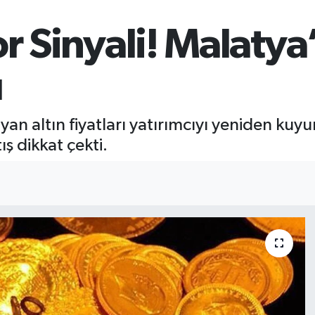
or Sinyali! Malaty
u
an altın fiyatları yatırımcıyı yeniden kuyu
ış dikkat çekti.