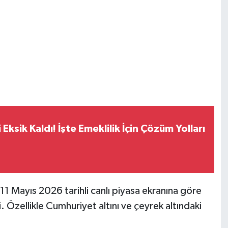
Eksik Kaldı! İşte Emeklilik İçin Çözüm Yolları
1 Mayıs 2026 tarihli canlı piyasa ekranına göre
i. Özellikle Cumhuriyet altını ve çeyrek altındaki