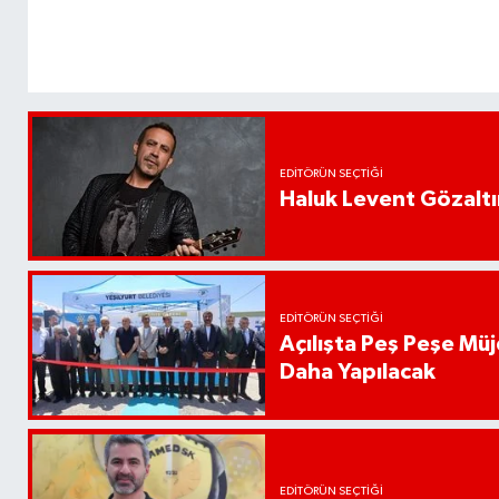
EDITÖRÜN SEÇTIĞI
Haluk Levent Gözaltın
EDITÖRÜN SEÇTIĞI
Açılışta Peş Peşe Müj
Daha Yapılacak
EDITÖRÜN SEÇTIĞI