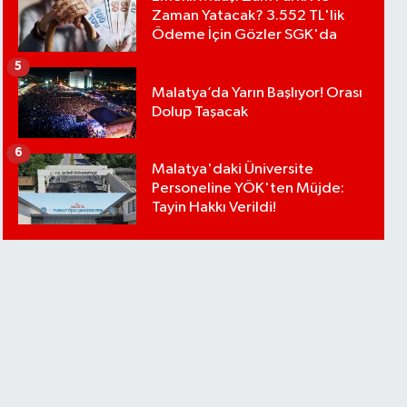
Zaman Yatacak? 3.552 TL'lik
Ödeme İçin Gözler SGK'da
5
Malatya’da Yarın Başlıyor! Orası
Dolup Taşacak
6
Malatya'daki Üniversite
Personeline YÖK'ten Müjde:
Tayin Hakkı Verildi!