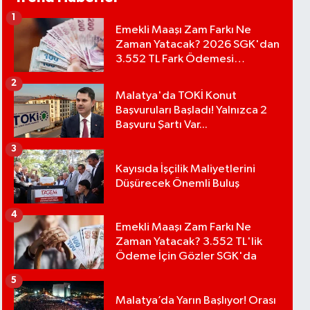
1
Emekli Maaşı Zam Farkı Ne
Zaman Yatacak? 2026 SGK'dan
3.552 TL Fark Ödemesi
Bekleniyor
2
Malatya'da TOKİ Konut
Başvuruları Başladı! Yalnızca 2
Başvuru Şartı Var...
3
Kayısıda İşçilik Maliyetlerini
Düşürecek Önemli Buluş
4
Emekli Maaşı Zam Farkı Ne
Zaman Yatacak? 3.552 TL'lik
Ödeme İçin Gözler SGK'da
5
Malatya’da Yarın Başlıyor! Orası