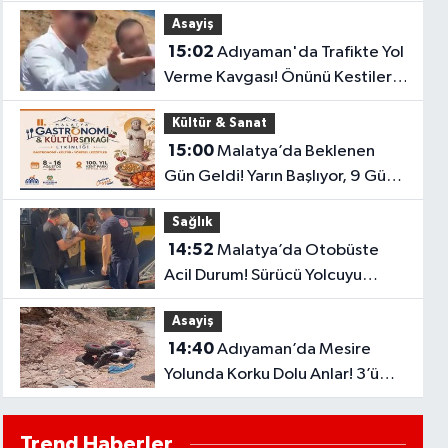
Mahalle Kesinti Listesi..
Asayiş
15:02
Adıyaman'da Trafikte Yol
Verme Kavgası! Önünü Kestiler,
Saldırı Girişimi Kamerada
Kültür & Sanat
15:00
Malatya’da Beklenen
Gün Geldi! Yarın Başlıyor, 9 Gün
Boyunca Sürecek
Sağlık
14:52
Malatya’da Otobüste
Acil Durum! Sürücü Yolcuyu
Hastaneye Yetiştirdi
Asayiş
14:40
Adıyaman’da Mesire
Yolunda Korku Dolu Anlar! 3’ü
Çocuk 4 Yaralı
Trend Haberler