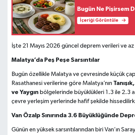
Bugün Ne Pişirsem Diy
İçeriği Görüntüle
İşte 21 Mayıs 2026 güncel deprem verileri ve az 
Malatya’da Peş Peşe Sarsıntılar
Bugün özellikle Malatya ve çevresinde küçük çaplı s
Rasathanesi verilerine göre Malatya’nın
Tanışık
ve Yaygın
bölgelerinde büyüklükleri 1.3 ile 2.3 a
çevre yerleşim yerlerinde hafif şekilde hissedili
Van Özalp Sınırında 3.6 Büyüklüğünde Dep
Günün en yüksek sarsıntılarından biri Van’ın Sara