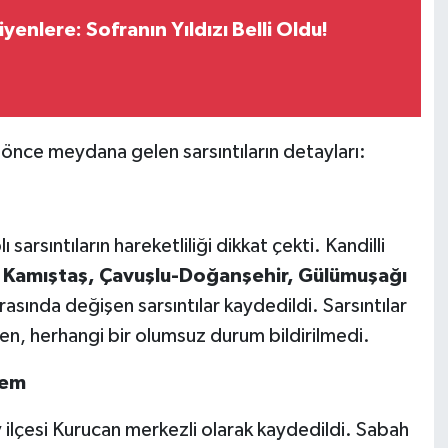
enlere: Sofranın Yıldızı Belli Oldu!
önce meydana gelen sarsıntıların detayları:
arsıntıların hareketliliği dikkat çekti. Kandilli
, Kamıştaş, Çavuşlu-Doğanşehir, Gülümuşağı
rasında değişen sarsıntılar kaydedildi. Sarsıntılar
rken, herhangi bir olumsuz durum bildirilmedi.
rem
y ilçesi Kurucan merkezli olarak kaydedildi. Sabah