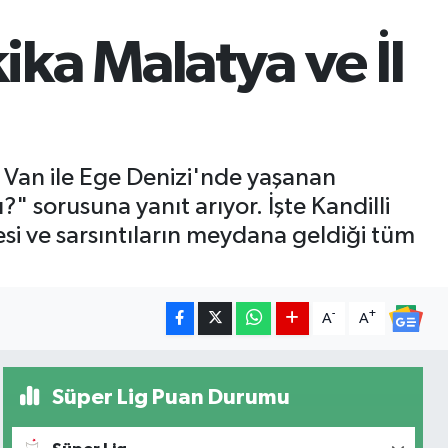
ka Malatya ve İl
 Van ile Ege Denizi'nde yaşanan
 sorusuna yanıt arıyor. İşte Kandilli
si ve sarsıntıların meydana geldiği tüm
-
+
A
A
Süper Lig Puan Durumu