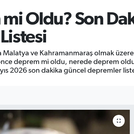
mi Oldu? Son Daki
Listesi
şta Malatya ve Kahramanmaraş olmak üzere
önce deprem mi oldu, nerede deprem oldu?"
ıs 2026 son dakika güncel depremler liste