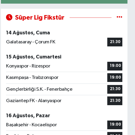
Süper Lig Fikstür
14 Ağustos, Cuma
Galatasaray - Çorum FK
21:30
15 Ağustos, Cumartesi
Konyaspor - Rizespor
19:00
Kasımpaşa - Trabzonspor
19:00
Gençlerbirliği S.K. - Fenerbahçe
21:30
Gaziantep FK - Alanyaspor
21:30
16 Ağustos, Pazar
Başakşehir - Kocaelispor
19:00