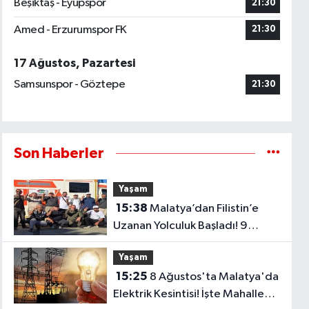
Beşiktaş - Eyüpspor
21:30
Amed - Erzurumspor FK
21:30
17 Ağustos, Pazartesi
Samsunspor - Göztepe
21:30
Son Haberler
Yaşam
15:38
Malatya’dan Filistin’e
Uzanan Yolculuk Başladı! 9
Gönüllü Yola Çıktı
Yaşam
15:25
8 Ağustos'ta Malatya'da
Elektrik Kesintisi! İşte Mahalle