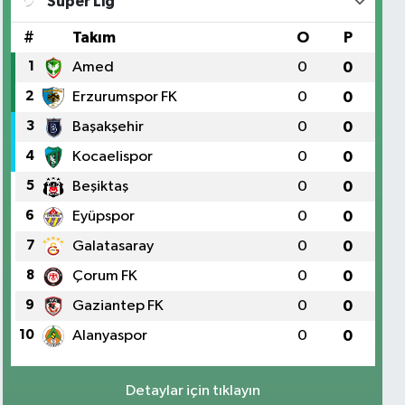
Süper Lig
#
Takım
O
P
1
Amed
0
0
2
Erzurumspor FK
0
0
3
Başakşehir
0
0
4
Kocaelispor
0
0
5
Beşiktaş
0
0
6
Eyüpspor
0
0
7
Galatasaray
0
0
8
Çorum FK
0
0
9
Gaziantep FK
0
0
10
Alanyaspor
0
0
Detaylar için tıklayın