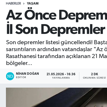
HABERLER
YAŞAM
Sağlık
Az Önce Deprem 
Seri İlan
İl Son Depremler 
Siyaset
Son depremler listesi güncellendi! Ba
Spor
sarsıntıların ardından vatandaşlar "Az 
Rasathanesi tarafından açıklanan 21 May
Yaşam
bölgeler...
NIHAN DOĞAN
21.05.2026 - 16:36
2 DK
EDITÖR
YAYINLANMA
OKUNMA SÜRESI