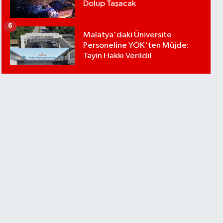
Dolup Taşacak
6
Malatya'daki Üniversite
Personeline YÖK'ten Müjde:
Tayin Hakkı Verildi!