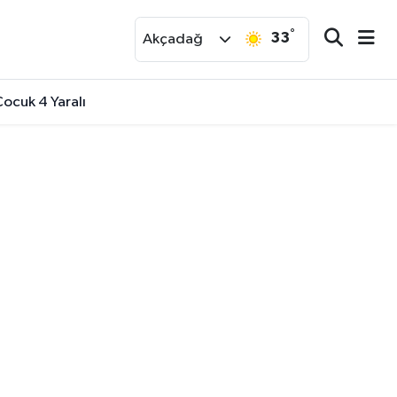
°
33
r
Akçadağ
ocuk 4 Yaralı