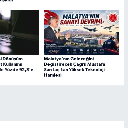
al Dönüşüm
Malatya'nın Geleceğini
t Kullanımı
Değiştirecek Çağrı! Mustafa
de Yüzde 92,3’e
Sarıtaç'tan Yüksek Teknoloji
Hamlesi