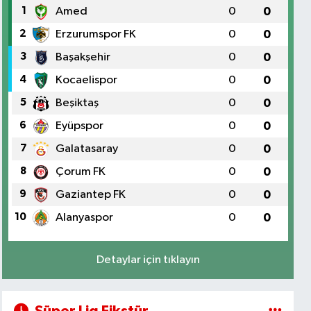
1
Amed
0
0
2
Erzurumspor FK
0
0
3
Başakşehir
0
0
4
Kocaelispor
0
0
5
Beşiktaş
0
0
6
Eyüpspor
0
0
7
Galatasaray
0
0
8
Çorum FK
0
0
9
Gaziantep FK
0
0
10
Alanyaspor
0
0
Detaylar için tıklayın