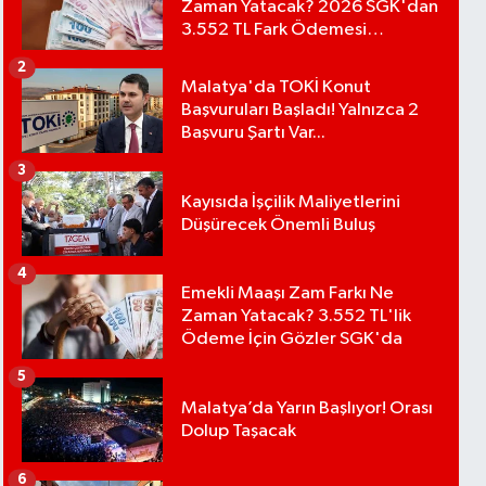
Zaman Yatacak? 2026 SGK'dan
3.552 TL Fark Ödemesi
Bekleniyor
2
Malatya'da TOKİ Konut
Başvuruları Başladı! Yalnızca 2
Başvuru Şartı Var...
3
Kayısıda İşçilik Maliyetlerini
Düşürecek Önemli Buluş
4
Emekli Maaşı Zam Farkı Ne
Zaman Yatacak? 3.552 TL'lik
Ödeme İçin Gözler SGK'da
5
Malatya’da Yarın Başlıyor! Orası
Dolup Taşacak
6