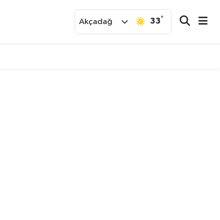
°
33
r
Akçadağ