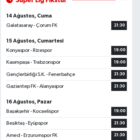
Süper Lig Fikstür
14 Ağustos, Cuma
Galatasaray - Çorum FK
21:30
15 Ağustos, Cumartesi
Konyaspor - Rizespor
19:00
Kasımpaşa - Trabzonspor
19:00
Gençlerbirliği S.K. - Fenerbahçe
21:30
Gaziantep FK - Alanyaspor
21:30
16 Ağustos, Pazar
Başakşehir - Kocaelispor
19:00
Beşiktaş - Eyüpspor
21:30
Amed - Erzurumspor FK
21:30