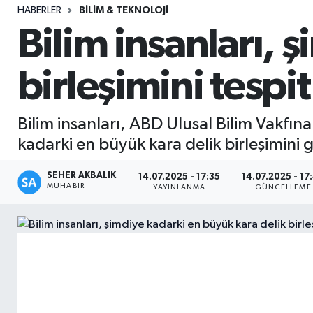
HABERLER
BILIM & TEKNOLOJI
Sağlık
Bilim insanları, 
Seri İlan
birleşimini tespit 
Siyaset
Bilim insanları, ABD Ulusal Bilim Vakfı
Spor
kadarki en büyük kara delik birleşimini 
Yaşam
SEHER AKBALIK
14.07.2025 - 17:35
14.07.2025 - 17
MUHABIR
YAYINLANMA
GÜNCELLEME