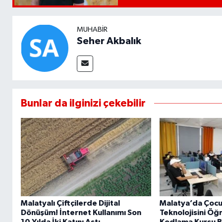
MUHABIR
Seher Akbalık
Bunlar da ilginizi çekebilir
Malatyalı Çiftçilerde Dijital
Malatya’da Çocu
Dönüşüm! İnternet Kullanımı Son
Teknolojisini Öğ
10 Yılda İki Katını Aştı..
Kodlama Kursu B