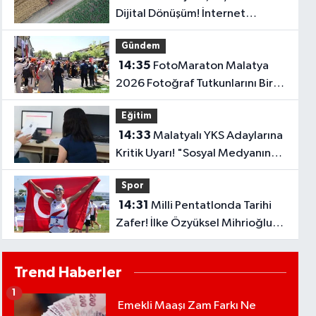
Dijital Dönüşüm! İnternet
Kullanımı Son 10 Yılda İki Katını
Gündem
Aştı..
14:35
FotoMaraton Malatya
2026 Fotoğraf Tutkunlarını Bir
Araya Getirecek
Eğitim
14:33
Malatyalı YKS Adaylarına
Kritik Uyarı! "Sosyal Medyanın
Etkisiyle Tercih Yapmayın"
Spor
14:31
Milli Pentatlonda Tarihi
Zafer! İlke Özyüksel Mihrioğlu
Avrupa Şampiyonu Oldu..
Trend Haberler
1
Emekli Maaşı Zam Farkı Ne