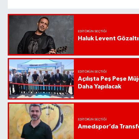
EDITÖRÜN SEÇTIĞI
Haluk Levent Gözaltın
EDITÖRÜN SEÇTIĞI
Açılışta Peş Peşe Müj
Daha Yapılacak
EDITÖRÜN SEÇTIĞI
Amedspor’da Transfe