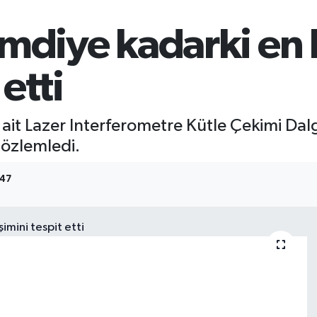
şimdiye kadarki en
etti
na ait Lazer Interferometre Kütle Çekimi D
gözlemledi.
:47