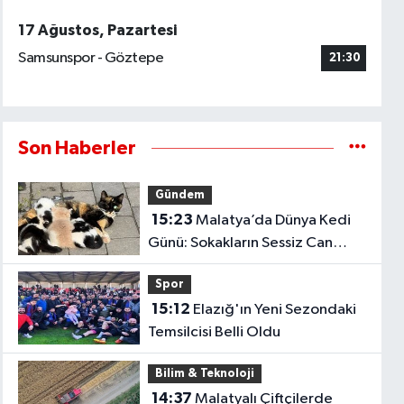
17 Ağustos, Pazartesi
Samsunspor - Göztepe
21:30
Son Haberler
Gündem
15:23
Malatya’da Dünya Kedi
Günü: Sokakların Sessiz Can
Dostları Gündemde
Spor
15:12
Elazığ'ın Yeni Sezondaki
Temsilcisi Belli Oldu
Bilim & Teknoloji
14:37
Malatyalı Çiftçilerde