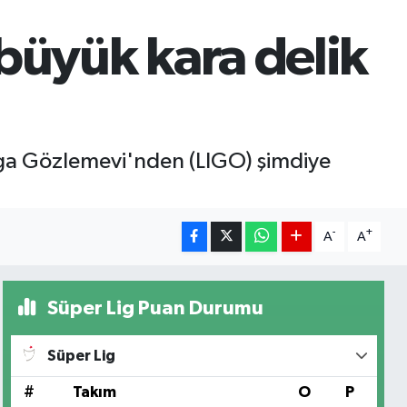
 büyük kara delik
alga Gözlemevi'nden (LIGO) şimdiye
-
+
A
A
Süper Lig Puan Durumu
Süper Lig
#
Takım
O
P