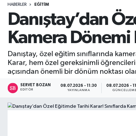
HABERLER
EĞITIM
Sağlık
Danıştay’dan Özel
Seri İlan
Kamera Dönemi B
Siyaset
Danıştay, özel eğitim sınıflarında kamer
Spor
Karar, hem özel gereksinimli öğrenciler
açısından önemli bir dönüm noktası olar
Yaşam
SERVET BOZAN
08.07.2026 - 11:30
08.07.2026 - 1
EDITÖR
YAYINLANMA
GÜNCELLEM