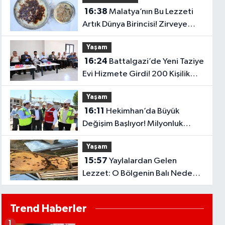
16:38
Malatya’nın Bu Lezzeti
Artık Dünya Birincisi! Zirveye
Adını Yazdırdı
Yaşam
16:24
Battalgazi’de Yeni Taziye
Evi Hizmete Girdi! 200 Kişilik
Salon Dikkat Çekti
Yaşam
16:11
Hekimhan’da Büyük
Değişim Başlıyor! Milyonluk
Projeler Tek Tek Hayata Geçiyor
Yaşam
15:57
Yaylalardan Gelen
Lezzet: O Bölgenin Balı Neden
Bu Kadar Özel?
Trend Haberler
1