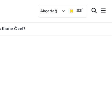
°
33
r
Akçadağ
Bu Kadar Özel?