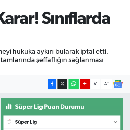
arar! Sınıflarda
yi hukuka aykırı bularak iptal etti.
rtamlarında şeffaflığın sağlanması
-
+
A
A
Süper Lig Puan Durumu
Süper Lig