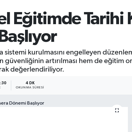
 Eğitimde Tarihi K
aşlıyor
a sistemi kurulmasını engelleyen düzenleme
in güvenliğinin artırılması hem de eğitim o
ak değerlendiriliyor.
1:30
4 DK
E
OKUNMA SÜRESI