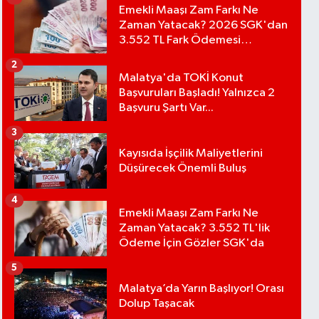
Emekli Maaşı Zam Farkı Ne
Zaman Yatacak? 2026 SGK'dan
3.552 TL Fark Ödemesi
Bekleniyor
2
Malatya'da TOKİ Konut
Başvuruları Başladı! Yalnızca 2
Başvuru Şartı Var...
3
Kayısıda İşçilik Maliyetlerini
Düşürecek Önemli Buluş
4
Emekli Maaşı Zam Farkı Ne
Zaman Yatacak? 3.552 TL'lik
Ödeme İçin Gözler SGK'da
5
Malatya’da Yarın Başlıyor! Orası
Dolup Taşacak