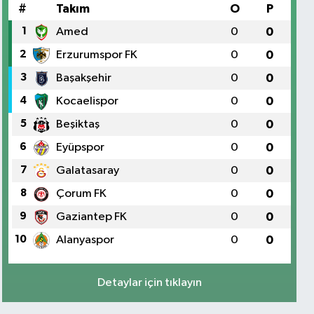
#
Takım
O
P
1
Amed
0
0
2
Erzurumspor FK
0
0
3
Başakşehir
0
0
4
Kocaelispor
0
0
5
Beşiktaş
0
0
6
Eyüpspor
0
0
7
Galatasaray
0
0
8
Çorum FK
0
0
9
Gaziantep FK
0
0
10
Alanyaspor
0
0
Detaylar için tıklayın