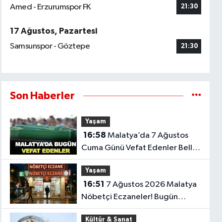
Amed - Erzurumspor FK
21:30
17 Ağustos, Pazartesi
Samsunspor - Göztepe
21:30
Son Haberler
Yaşam
16:58
Malatya’da 7 Ağustos
Cuma Günü Vefat Edenler Belli
Oldu
Yaşam
16:51
7 Ağustos 2026 Malatya
Nöbetçi Eczaneler! Bugün
Hangi Eczaneler Açık?
Kültür & Sanat