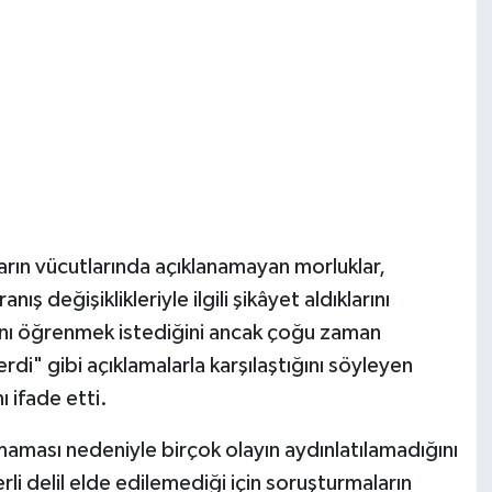
arın vücutlarında açıklanamayan morluklar,
ş değişiklikleriyle ilgili şikâyet aldıklarını
ığını öğrenmek istediğini ancak çoğu zaman
di" gibi açıklamalarla karşılaştığını söyleyen
ı ifade etti.
maması nedeniyle birçok olayın aydınlatılamadığını
li delil elde edilemediği için soruşturmaların