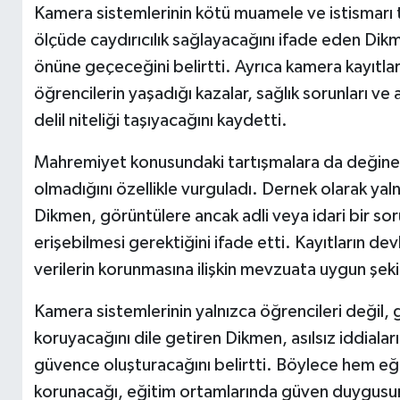
Kamera sistemlerinin kötü muamele ve istismarı
ölçüde caydırıcılık sağlayacağını ifade eden Dikmen,
önüne geçeceğini belirtti. Ayrıca kamera kayıtları
öğrencilerin yaşadığı kazalar, sağlık sorunları v
delil niteliği taşıyacağını kaydetti.
Mahremiyet konusundaki tartışmalara da değinen 
olmadığını özellikle vurguladı. Dernek olarak yaln
Dikmen, görüntülere ancak adli veya idari bir s
erişebilmesi gerektiğini ifade etti. Kayıtların dev
verilerin korunmasına ilişkin mevzuata uygun şek
Kamera sistemlerinin yalnızca öğrencileri değil,
koruyacağını dile getiren Dikmen, asılsız iddialar
güvence oluşturacağını belirtti. Böylece hem eği
korunacağı, eğitim ortamlarında güven duygusun