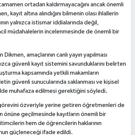
 tamamen ortadan kaldırmayacağını ancak önemli
 kayıt altına alındığını bilmenin olası ihlallerin
nın yalnızca istismar iddialarında değil,
e acil müdahalelerin incelenmesinde de önemli bir
Dikmen, amaçlarının canlı yayın yapılması
ızca güvenli kayıt sistemini savunduklarını belirten
oruşturma kapsamında yetkili makamların
letin güvenli sunucularında saklanması ve kişisel
ilde muhafaza edilmesi gerektiğini söyledi.
 görevini özveriyle yerine getiren öğretmenleri de
ın önüne geçilmesinde kayıtların önemli bir
timcilerin hem de öğrencilerin haklarının
un güçleneceği ifade edildi.