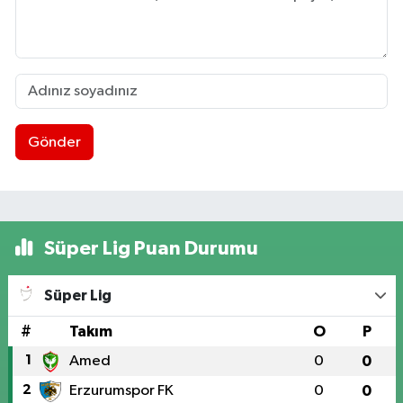
Gönder
Süper Lig Puan Durumu
Süper Lig
#
Takım
O
P
1
Amed
0
0
2
Erzurumspor FK
0
0