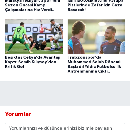
Malatya Yeşilyurt Spor Yeni
Milli Motosikletçiler Avrupa
Sezon Öncesi Kamp
Pistlerinde Zafer İçin Gaza
Çalışmalarına Hız Verdi..
Basacak!
Beşiktaş Çekya’da Avantajı
Trabzonspor’da
Kaptı: Semih Kılıçsoy’dan
Muhammed Salah Dönemi
Kritik Gol
Başladı! Yıldız Futbolcu İlk
Antrenmanına Çıktı..
Yorumlar