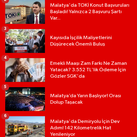
Malatya'da TOKİ Konut Başvuruları
Başladı! Yalnızca 2 Başvuru Şartı
Var...
3
Kayısıda İşçilik Maliyetlerini
Düşürecek Önemli Buluş
4
Emekli Maaşı Zam Farkı Ne Zaman
Yatacak? 3.552 TL'lik Ödeme İçin
Gözler SGK'da
5
Malatya’da Yarın Başlıyor! Orası
Dolup Taşacak
6
Malatya'da Demiryolu İçin Dev
Adım! 142 Kilometrelik Hat
Yenileniyor