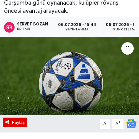
Çarşamba günü oynanacak; kulüpler rövanş
öncesi avantaj arayacak.
SERVET BOZAN
06.07.2026 - 15:44
06.07.2026 - 15
EDITÖR
YAYINLANMA
GÜNCELLEME
Paylaş
-
+
A
A