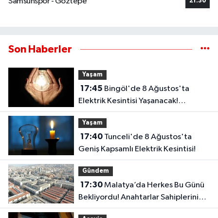
Samsunspor - Göztepe
21:30
Son Haberler
Yaşam
17:45
Bingöl'de 8 Ağustos'ta
Elektrik Kesintisi Yaşanacak!
Karlıova'da 2 Köy Etkilenecek
Yaşam
17:40
Tunceli'de 8 Ağustos'ta
Geniş Kapsamlı Elektrik Kesintisi!
Gündem
17:30
Malatya’da Herkes Bu Günü
Bekliyordu! Anahtarlar Sahiplerini
Buluyor