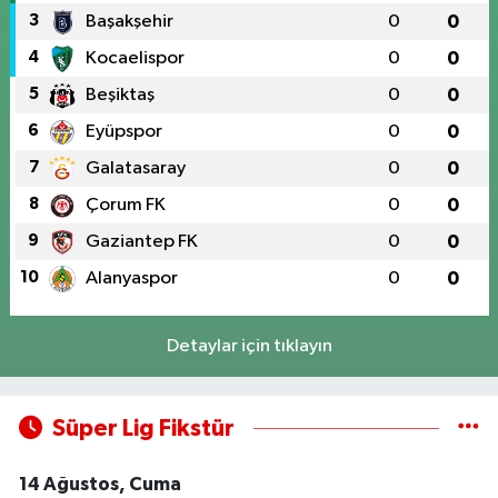
3
Başakşehir
0
0
4
Kocaelispor
0
0
5
Beşiktaş
0
0
6
Eyüpspor
0
0
7
Galatasaray
0
0
8
Çorum FK
0
0
9
Gaziantep FK
0
0
10
Alanyaspor
0
0
Detaylar için tıklayın
Süper Lig Fikstür
14 Ağustos, Cuma