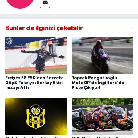
Bunlar da ilginizi çekebilir
Erciyes 38 FSK’dan Forvete
Toprak Razgatlıoğlu
Güçlü Takviye: Berkay Ekici
MotoGP’de İngiltere’de
İmzayı Attı
Piste Çıkıyor!