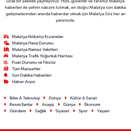
uzak bir şekilde yayınlıyoruz. Hızlı, güvenilir ve tarafsız Malatya
haberleri ile şehrin nabzını tutmak, en doğru Malatya son dakika
gelişmelerinden anında haberdar olmak için Malatya Söz her an
yanınızda.
Malatya Nöbetçi Eczaneler
Malatya Hava Durumu
Malatya Namaz Vakitleri
Malatya Trafik Yoğunluk Haritası
Puan Durumu ve Fikstür
Tüm Manşetler
Son Dakika Haberleri
Haber Arşivi
Bilim & Teknoloji
Dünya
Kültür & Sanat
Resmi İlanlar
Asayiş
Dünya
Ekonomi
Gündem
Sağlık
Siyaset
Spor
Yaşam