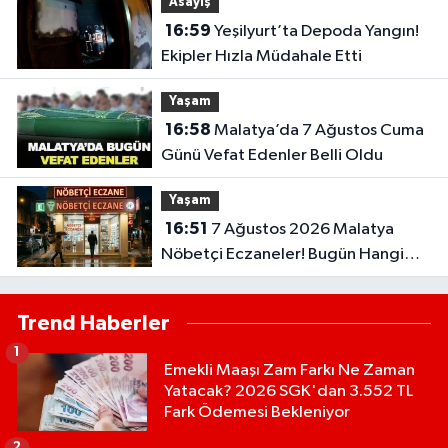
Asayiş
16:59
Yeşilyurt’ta Depoda Yangın!
Ekipler Hızla Müdahale Etti
Yaşam
16:58
Malatya’da 7 Ağustos Cuma
Günü Vefat Edenler Belli Oldu
Yaşam
16:51
7 Ağustos 2026 Malatya
Nöbetçi Eczaneler! Bugün Hangi
Eczaneler Açık?
Trend Haberler
1
Emekli Maaşı Zam Farkı Ne Zaman
Yatacak? 2026 SGK'dan 3.552 TL
Fark Ödemesi Bekleniyor
2