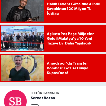
Haluk Levent Gözaltına Alındı!
Savcılıktan 120 Milyon TL
İddiası
Açılışta Peş Peşe Müjdeler
Geldi! Malatya'ya 10 Yeni
Taziye Evi Daha Yapılacak
Amedspor’da Transfer
Bombası: Gözler Dünya
Kupası’nda!
EDITÖR HAKKINDA
Servet Bozan