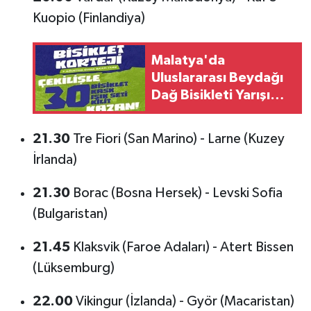
Kuopio (Finlandiya)
Malatya'da
Uluslararası Beydağı
Dağ Bisikleti Yarışı
İçin Kortej Sürüşü
Düzenlenecek
21.30
Tre Fiori (San Marino) - Larne (Kuzey
İrlanda)
21.30
Borac (Bosna Hersek) - Levski Sofia
(Bulgaristan)
21.45
Klaksvik (Faroe Adaları) - Atert Bissen
(Lüksemburg)
22.00
Vikingur (İzlanda) - Györ (Macaristan)