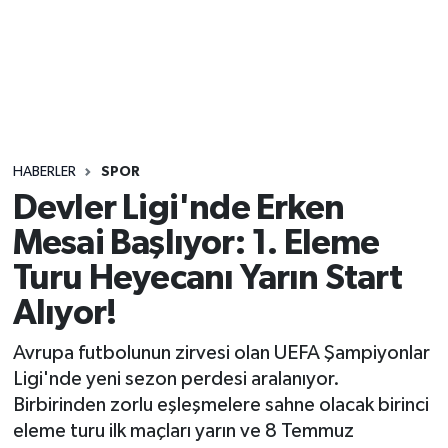
Sağlık
Seri İlan
Siyaset
HABERLER
SPOR
Spor
Devler Ligi'nde Erken
Mesai Başlıyor: 1. Eleme
Yaşam
Turu Heyecanı Yarın Start
Alıyor!
Avrupa futbolunun zirvesi olan UEFA Şampiyonlar
Ligi'nde yeni sezon perdesi aralanıyor.
Birbirinden zorlu eşleşmelere sahne olacak birinci
eleme turu ilk maçları yarın ve 8 Temmuz