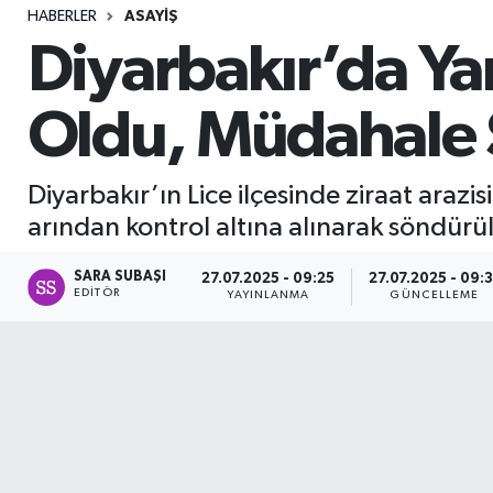
HABERLER
ASAYIŞ
Sağlık
Diyarbakır’da Y
Seri İlan
Oldu, Müdahale 
Siyaset
Diyarbakır’ın Lice ilçesinde ziraat araz
Spor
arından kontrol altına alınarak söndürü
Yaşam
SARA SUBAŞI
27.07.2025 - 09:25
27.07.2025 - 09:3
EDITÖR
YAYINLANMA
GÜNCELLEME