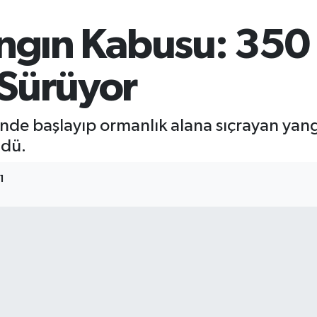
angın Kabusu: 350
Sürüyor
isinde başlayıp ormanlık alana sıçrayan yan
ldü.
1