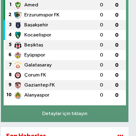
1
Amed
0
0
2
Erzurumspor FK
0
0
3
Başakşehir
0
0
4
Kocaelispor
0
0
5
Beşiktaş
0
0
6
Eyüpspor
0
0
7
Galatasaray
0
0
8
Çorum FK
0
0
9
Gaziantep FK
0
0
10
Alanyaspor
0
0
Detaylar için tıklayın