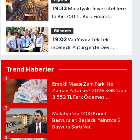
Eğitim
19:33
Malatyalı Üniversitelilere
13 Bin 750 TL Burs Fırsatı!
Başvurular Başlıyor...
Gündem
19:02
Vali Yavuz Tek Tek
İnceledi! Pütürge’de Dev
Yatırımlar Masada..
Trend Haberler
1
Emekli Maaşı Zam Farkı Ne
Zaman Yatacak? 2026 SGK'dan
3.552 TL Fark Ödemesi
Bekleniyor
2
Malatya'da TOKİ Konut
Başvuruları Başladı! Yalnızca 2
Başvuru Şartı Var...
3