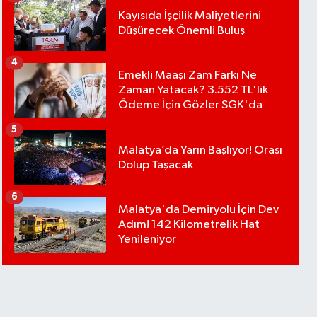
Kayısıda İşçilik Maliyetlerini
Düşürecek Önemli Buluş
4
Emekli Maaşı Zam Farkı Ne
Zaman Yatacak? 3.552 TL'lik
Ödeme İçin Gözler SGK'da
5
Malatya’da Yarın Başlıyor! Orası
Dolup Taşacak
6
Malatya'da Demiryolu İçin Dev
Adım! 142 Kilometrelik Hat
Yenileniyor