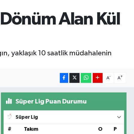
 Dönüm Alan Kül
gın, yaklaşık 10 saatlik müdahalenin
-
+
A
A
Süper Lig Puan Durumu
Süper Lig
#
Takım
O
P