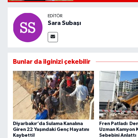
EDITÖR
Sara Subaşı
Bunlar da ilginizi çekebilir
Diyarbakır’da Sulama Kanalına
Fren Patladı De
Giren 22 Yaşındaki Genç Hayatını
Uzman Kamyon K
Kaybetti!
Sebebini Anlattı