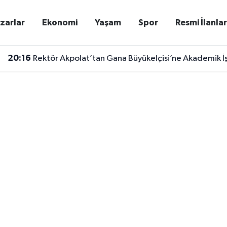
zarlar
Ekonomi
Yaşam
Spor
Resmi İlanla
20:16
Rektör Akpolat’tan Gana Büyükelçisi’ne Akademik İş B