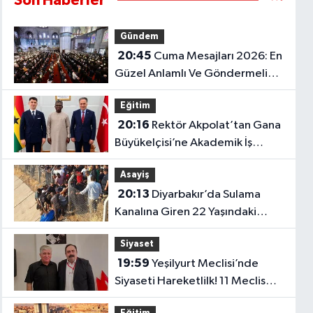
Son Haberler
Gündem
20:45
Cuma Mesajları 2026: En
Güzel Anlamlı Ve Göndermeli
Cuma Sözleri..
Eğitim
20:16
Rektör Akpolat’tan Gana
Büyükelçisi’ne Akademik İş
Birliği Ziyareti!
Asayiş
20:13
Diyarbakır’da Sulama
Kanalına Giren 22 Yaşındaki
Genç Hayatını Kaybetti!
Siyaset
19:59
Yeşilyurt Meclisi’nde
Siyaseti Hareketlilk! 11 Meclis
Üyesi Yeni Parti’ye Katıldı..