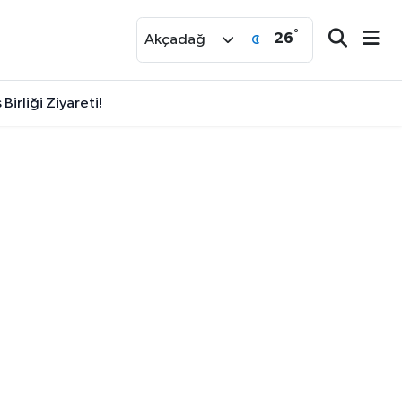
°
26
r
Akçadağ
irliği Ziyareti!