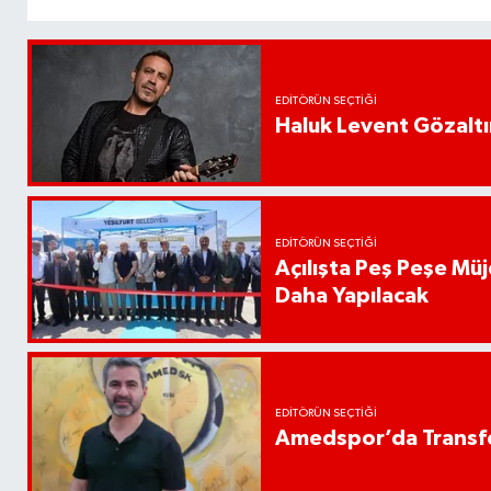
EDITÖRÜN SEÇTIĞI
Haluk Levent Gözaltın
EDITÖRÜN SEÇTIĞI
Açılışta Peş Peşe Müj
Daha Yapılacak
EDITÖRÜN SEÇTIĞI
Amedspor’da Transfe