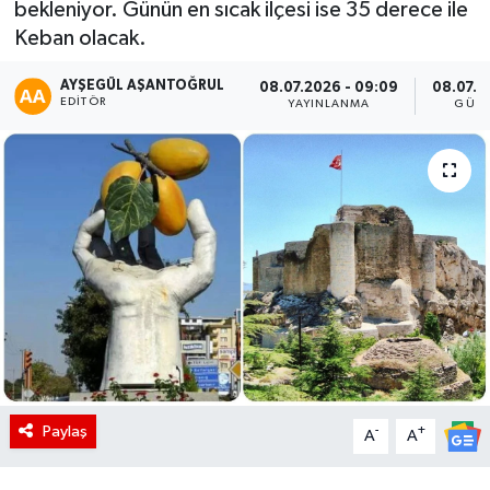
bekleniyor. Günün en sıcak ilçesi ise 35 derece ile
Keban olacak.
AYŞEGÜL AŞANTOĞRUL
08.07.2026 - 09:09
08.07.2
EDITÖR
YAYINLANMA
GÜNC
Paylaş
-
+
A
A