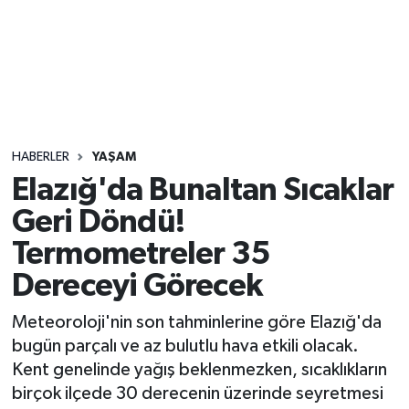
Sağlık
Seri İlan
Siyaset
HABERLER
YAŞAM
Spor
Elazığ'da Bunaltan Sıcaklar
Geri Döndü!
Yaşam
Termometreler 35
Dereceyi Görecek
Meteoroloji'nin son tahminlerine göre Elazığ'da
bugün parçalı ve az bulutlu hava etkili olacak.
Kent genelinde yağış beklenmezken, sıcaklıkların
birçok ilçede 30 derecenin üzerinde seyretmesi