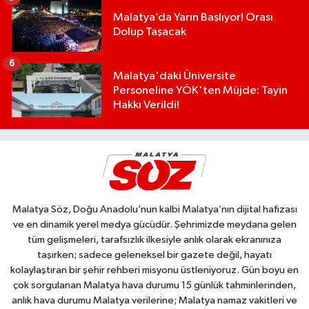
Malatya’da Yarın Başlıyor! Orası
Dolup Taşacak
6
Malatya'daki Üniversite
Personeline YÖK'ten Müjde: Tayin
Hakkı Verildi!
Malatya Söz, Doğu Anadolu’nun kalbi Malatya’nın dijital hafızası
ve en dinamik yerel medya gücüdür. Şehrimizde meydana gelen
tüm gelişmeleri, tarafsızlık ilkesiyle anlık olarak ekranınıza
taşırken; sadece geleneksel bir gazete değil, hayatı
kolaylaştıran bir şehir rehberi misyonu üstleniyoruz. Gün boyu en
çok sorgulanan Malatya hava durumu 15 günlük tahminlerinden,
anlık hava durumu Malatya verilerine; Malatya namaz vakitleri ve