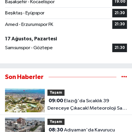
Başakşehir - Kocaelispor
19:00
Beşiktaş - Eyüpspor
21:30
Amed - Erzurumspor FK
21:30
17 Ağustos, Pazartesi
Samsunspor - Göztepe
21:30
Son Haberler
Yaşam
09:00
Elazığ'da Sıcaklık 39
Dereceye Çıkacak! Meteoroloji Saat
Vererek Uyardı..
Yaşam
08:30
Adıyaman'da Kavurucu