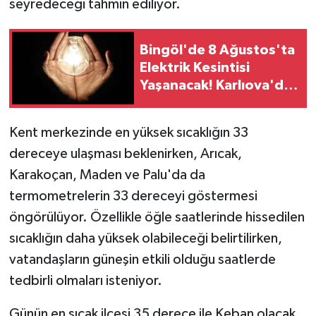
seyredeceği tahmin ediliyor.
Bingöl'de 8 Ağustos'ta
Elektrik Kesintisi
Yaşanacak! Karlıova'da
2 Köy Etkilenecek
Kent merkezinde en yüksek sıcaklığın 33
dereceye ulaşması beklenirken, Arıcak,
Karakoçan, Maden ve Palu'da da
termometrelerin 33 dereceyi göstermesi
öngörülüyor. Özellikle öğle saatlerinde hissedilen
sıcaklığın daha yüksek olabileceği belirtilirken,
vatandaşların güneşin etkili olduğu saatlerde
tedbirli olmaları isteniyor.
Günün en sıcak ilçesi 35 derece ile Keban olacak.