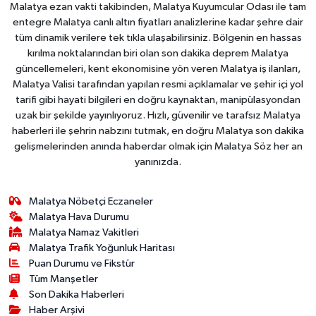
Malatya ezan vakti takibinden, Malatya Kuyumcular Odası ile tam
entegre Malatya canlı altın fiyatları analizlerine kadar şehre dair
tüm dinamik verilere tek tıkla ulaşabilirsiniz. Bölgenin en hassas
kırılma noktalarından biri olan son dakika deprem Malatya
güncellemeleri, kent ekonomisine yön veren Malatya iş ilanları,
Malatya Valisi tarafından yapılan resmi açıklamalar ve şehir içi yol
tarifi gibi hayati bilgileri en doğru kaynaktan, manipülasyondan
uzak bir şekilde yayınlıyoruz. Hızlı, güvenilir ve tarafsız Malatya
haberleri ile şehrin nabzını tutmak, en doğru Malatya son dakika
gelişmelerinden anında haberdar olmak için Malatya Söz her an
yanınızda.
Malatya Nöbetçi Eczaneler
Malatya Hava Durumu
Malatya Namaz Vakitleri
Malatya Trafik Yoğunluk Haritası
Puan Durumu ve Fikstür
Tüm Manşetler
Son Dakika Haberleri
Haber Arşivi