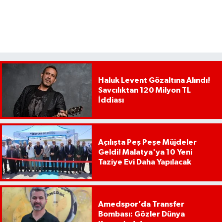
Haluk Levent Gözaltına Alındı!
Savcılıktan 120 Milyon TL
İddiası
Açılışta Peş Peşe Müjdeler
Geldi! Malatya'ya 10 Yeni
Taziye Evi Daha Yapılacak
Amedspor’da Transfer
Bombası: Gözler Dünya