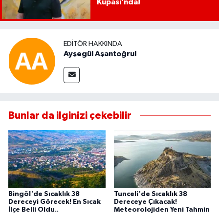
Kupası’nda!
EDITÖR HAKKINDA
Ayşegül Aşantoğrul
Bunlar da ilginizi çekebilir
Bingöl'de Sıcaklık 38
Tunceli'de Sıcaklık 38
Dereceyi Görecek! En Sıcak
Dereceye Çıkacak!
İlçe Belli Oldu..
Meteorolojiden Yeni Tahmin