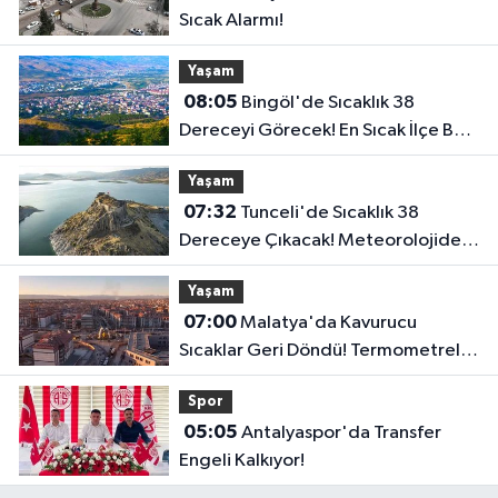
Sıcak Alarmı!
Yaşam
08:05
Bingöl'de Sıcaklık 38
Dereceyi Görecek! En Sıcak İlçe Belli
Oldu..
Yaşam
07:32
Tunceli'de Sıcaklık 38
Dereceye Çıkacak! Meteorolojiden
Yeni Tahmin
Yaşam
07:00
Malatya'da Kavurucu
Sıcaklar Geri Döndü! Termometreler
39 Dereceyi Gösterecek..
Spor
05:05
Antalyaspor'da Transfer
Engeli Kalkıyor!