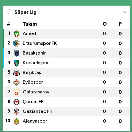
Süper Lig
#
Takım
O
P
1
Amed
0
0
2
Erzurumspor FK
0
0
3
Başakşehir
0
0
4
Kocaelispor
0
0
5
Beşiktaş
0
0
6
Eyüpspor
0
0
7
Galatasaray
0
0
8
Çorum FK
0
0
9
Gaziantep FK
0
0
10
Alanyaspor
0
0