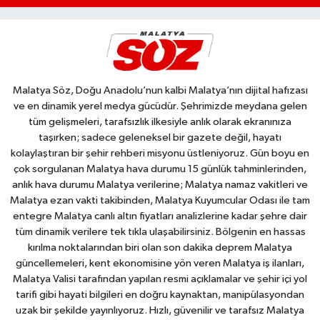
Malatya Söz, Doğu Anadolu’nun kalbi Malatya’nın dijital hafızası
ve en dinamik yerel medya gücüdür. Şehrimizde meydana gelen
tüm gelişmeleri, tarafsızlık ilkesiyle anlık olarak ekranınıza
taşırken; sadece geleneksel bir gazete değil, hayatı
kolaylaştıran bir şehir rehberi misyonu üstleniyoruz. Gün boyu en
çok sorgulanan Malatya hava durumu 15 günlük tahminlerinden,
anlık hava durumu Malatya verilerine; Malatya namaz vakitleri ve
Malatya ezan vakti takibinden, Malatya Kuyumcular Odası ile tam
entegre Malatya canlı altın fiyatları analizlerine kadar şehre dair
tüm dinamik verilere tek tıkla ulaşabilirsiniz. Bölgenin en hassas
kırılma noktalarından biri olan son dakika deprem Malatya
güncellemeleri, kent ekonomisine yön veren Malatya iş ilanları,
Malatya Valisi tarafından yapılan resmi açıklamalar ve şehir içi yol
tarifi gibi hayati bilgileri en doğru kaynaktan, manipülasyondan
uzak bir şekilde yayınlıyoruz. Hızlı, güvenilir ve tarafsız Malatya