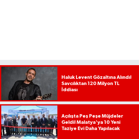
Haluk Levent Gözaltına Alındı!
Savcılıktan 120 Milyon TL
İddiası
Açılışta Peş Peşe Müjdeler
Geldi! Malatya'ya 10 Yeni
Taziye Evi Daha Yapılacak