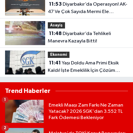
11:53
Diyarbakır’da Operasyon! AK-
47 Ve Çok Sayıda Mermi Ele
Geçirildi
Asayiş
11:48
Diyarbakır’da Tehlikeli
Manevra Kazayla Bitti!
Ekonomi
11:41
Yaşı Doldu Ama Primi Eksik
Kaldı! İşte Emeklilik İçin Çözüm
Yolları
Trend Haberler
1
Emekli Maaşı Zam Farkı Ne Zaman
Yatacak? 2026 SGK'dan 3.552 TL
Fark Ödemesi Bekleniyor
2