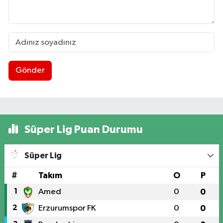
Gönder
Süper Lig Puan Durumu
Süper Lig
#
Takım
O
P
1
Amed
0
0
2
Erzurumspor FK
0
0