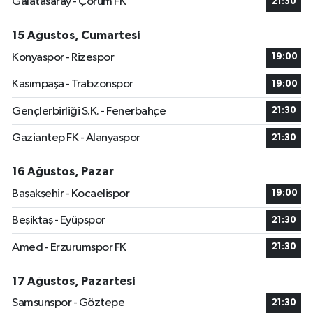
Galatasaray - Çorum FK
21:30
15 Ağustos, Cumartesi
Konyaspor - Rizespor
19:00
Kasımpaşa - Trabzonspor
19:00
Gençlerbirliği S.K. - Fenerbahçe
21:30
Gaziantep FK - Alanyaspor
21:30
16 Ağustos, Pazar
Başakşehir - Kocaelispor
19:00
Beşiktaş - Eyüpspor
21:30
Amed - Erzurumspor FK
21:30
17 Ağustos, Pazartesi
Samsunspor - Göztepe
21:30