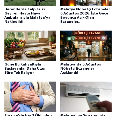
Darende'de Kalp Krizi
Malatya Nöbetçi Eczaneler
Geçiren Hasta Hava
6 Ağustos 2026: İşte Gece
Ambulansıyla Malatya'ya
Boyunca Açık Olan
Nakledildi
Eczaneler..
Güne Bu Kahvaltıyla
Malatya'da 5 Ağustos
Başlayanlar Daha Uzun
Nöbetçi Eczaneler
Süre Tok Kalıyor
Açıklandı!
Türkiye'de Her 3 Ölümden
Malatya’nın Sıcaklarında