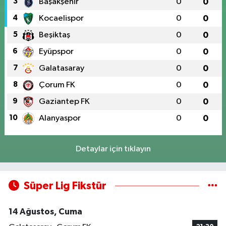
3
Başakşehir
0
0
4
Kocaelispor
0
0
5
Beşiktaş
0
0
6
Eyüpspor
0
0
7
Galatasaray
0
0
8
Çorum FK
0
0
9
Gaziantep FK
0
0
10
Alanyaspor
0
0
Detaylar için tıklayın
Süper Lig Fikstür
14 Ağustos, Cuma