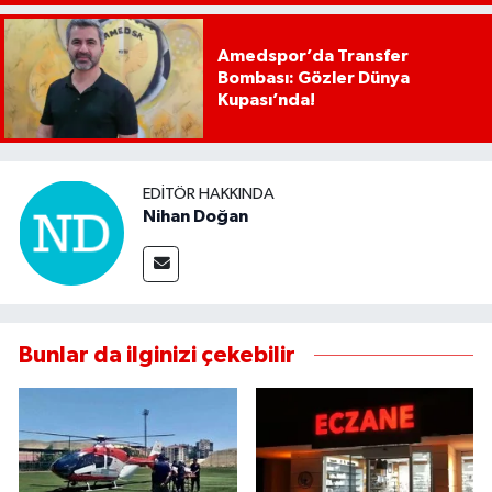
Amedspor’da Transfer
Bombası: Gözler Dünya
Kupası’nda!
EDITÖR HAKKINDA
Nihan Doğan
Bunlar da ilginizi çekebilir