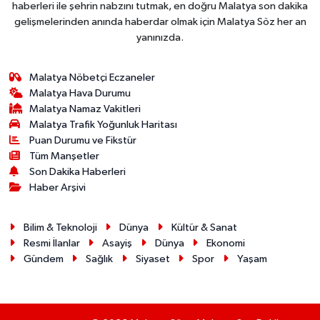
haberleri ile şehrin nabzını tutmak, en doğru Malatya son dakika
gelişmelerinden anında haberdar olmak için Malatya Söz her an
yanınızda.
Malatya Nöbetçi Eczaneler
Malatya Hava Durumu
Malatya Namaz Vakitleri
Malatya Trafik Yoğunluk Haritası
Puan Durumu ve Fikstür
Tüm Manşetler
Son Dakika Haberleri
Haber Arşivi
Bilim & Teknoloji
Dünya
Kültür & Sanat
Resmi İlanlar
Asayiş
Dünya
Ekonomi
Gündem
Sağlık
Siyaset
Spor
Yaşam