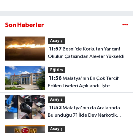
Son Haberler
Asayiş
11:57
Besni’de Korkutan Yangın!
Okulun Çatısından Alevler Yükseldi
Eğitim
11:56
Malatya'nın En Çok Tercih
Edilen Liseleri Açıklandı! İşte
Öğrencilerin İlk Tercihleri
Asayiş
11:53
Malatya'nın da Aralarında
Bulunduğu 71 İlde Dev Narkotik
Operasyonu: 844 Tutuklama
Asayiş