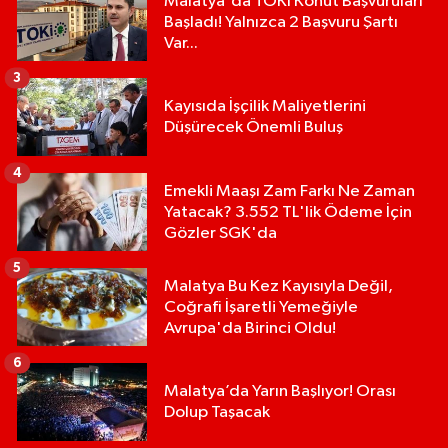
Malatya'da TOKİ Konut Başvuruları
Başladı! Yalnızca 2 Başvuru Şartı
Var...
3
Kayısıda İşçilik Maliyetlerini
Düşürecek Önemli Buluş
4
Emekli Maaşı Zam Farkı Ne Zaman
Yatacak? 3.552 TL'lik Ödeme İçin
Gözler SGK'da
5
Malatya Bu Kez Kayısıyla Değil,
Coğrafi İşaretli Yemeğiyle
Avrupa'da Birinci Oldu!
6
Malatya’da Yarın Başlıyor! Orası
Dolup Taşacak