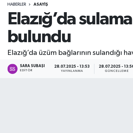
HABERLER
ASAYIŞ
Sağlık
Elazığ’da sulama
Seri İlan
bulundu
Siyaset
Elazığ’da üzüm bağlarının sulandığı ha
Spor
SARA SUBAŞI
28.07.2025 - 13:53
28.07.2025 - 13:5
Yaşam
EDITÖR
YAYINLANMA
GÜNCELLEME