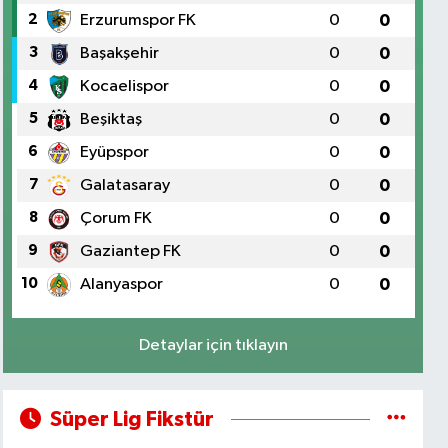
2
Erzurumspor FK
0
0
3
Başakşehir
0
0
4
Kocaelispor
0
0
5
Beşiktaş
0
0
6
Eyüpspor
0
0
7
Galatasaray
0
0
8
Çorum FK
0
0
9
Gaziantep FK
0
0
10
Alanyaspor
0
0
Detaylar için tıklayın
Süper Lig Fikstür