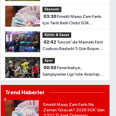
Sezon Öncesi Umut Veren
Ekonomi
Performans
03:30
Emekli Maaşı Zam Farkı
İçin Tarih Belli Oldu! SGK
Ödemeleri 7 Ağustos'ta
Kültür & Sanat
Başlıyor
02:42
Tunceli'de Mameki Fest
Coşkusu Başladı! 5 Gün Boyunca
Etkinlikler Düzenlenecek
Spor
00:50
Fenerbahçe,
Şampiyonlar Ligi'nde Avantajı
Kaptı! Sturm Graz'ı 2-0 Mağlup
Etti
Trend Haberler
1
Emekli Maaşı Zam Farkı Ne
Zaman Yatacak? 2026 SGK'dan
3.552 TL Fark Ödemesi