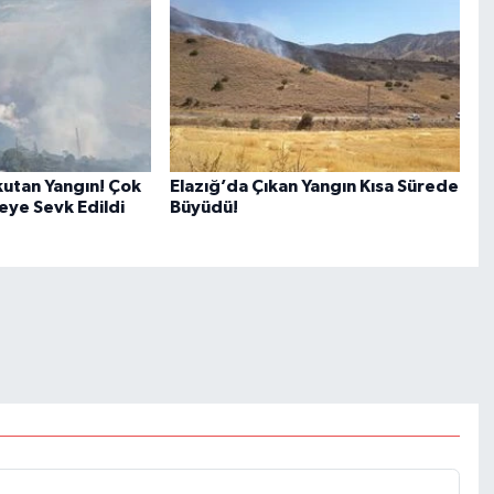
utan Yangın! Çok
Elazığ’da Çıkan Yangın Kısa Sürede
eye Sevk Edildi
Büyüdü!