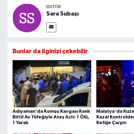
EDITÖR
Sara Subaşı
Bunlar da ilginizi çekebilir
Adıyaman'da Komşu Kavgası Kanlı
Malatya'da Kuze
Bitti! Av Tüfeğiyle Ateş Açtı: 1 Ölü,
Kaza! Kontrolde
1 Yaralı
Refüje Çarptı