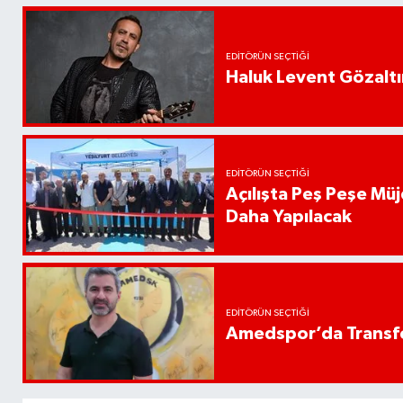
EDITÖRÜN SEÇTIĞI
Haluk Levent Gözaltın
EDITÖRÜN SEÇTIĞI
Açılışta Peş Peşe Müj
Daha Yapılacak
EDITÖRÜN SEÇTIĞI
Amedspor’da Transfe