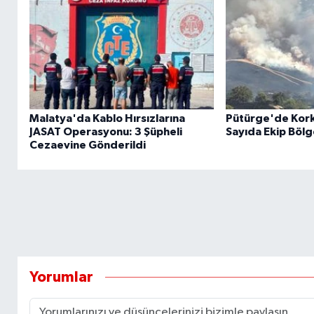
Malatya'da Kablo Hırsızlarına
Pütürge'de Kork
JASAT Operasyonu: 3 Şüpheli
Sayıda Ekip Bölg
Cezaevine Gönderildi
Yorumlar