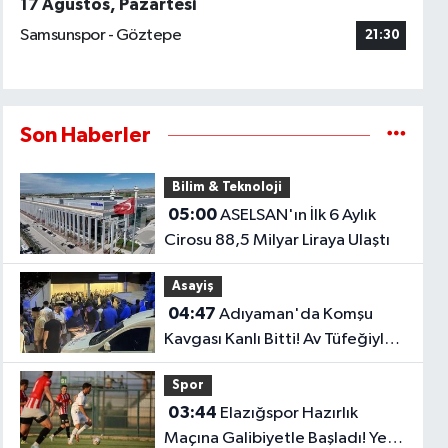
17 Ağustos, Pazartesi
Samsunspor - Göztepe
21:30
Son Haberler
Bilim & Teknoloji
05:00
ASELSAN'ın İlk 6 Aylık
Cirosu 88,5 Milyar Liraya Ulaştı
Asayiş
04:47
Adıyaman'da Komşu
Kavgası Kanlı Bitti! Av Tüfeğiyle
Ateş Açtı: 1 Ölü, 1 Yaralı
Spor
03:44
Elazığspor Hazırlık
Maçına Galibiyetle Başladı! Yeni