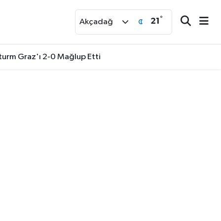
°
21
r
Akçadağ
turm Graz'ı 2-0 Mağlup Etti