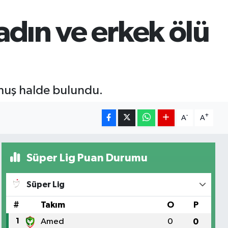
adın ve erkek ölü
lmuş halde bulundu.
-
+
A
A
Süper Lig Puan Durumu
Süper Lig
#
Takım
O
P
1
Amed
0
0