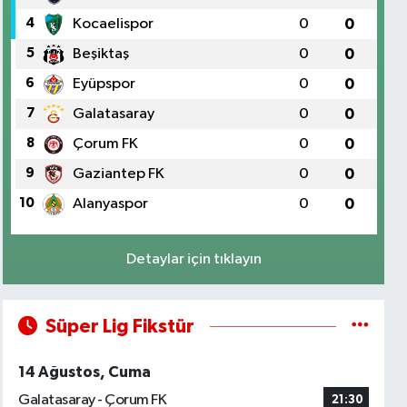
4
Kocaelispor
0
0
5
Beşiktaş
0
0
6
Eyüpspor
0
0
7
Galatasaray
0
0
8
Çorum FK
0
0
9
Gaziantep FK
0
0
10
Alanyaspor
0
0
Detaylar için tıklayın
Süper Lig Fikstür
14 Ağustos, Cuma
Galatasaray - Çorum FK
21:30