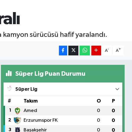
alı
 kamyon sürücüsü hafif yaralandı.
-
+
A
A
Süper Lig Puan Durumu
Süper Lig
#
Takım
O
P
1
Amed
0
0
2
Erzurumspor FK
0
0
3
Başakşehir
0
0