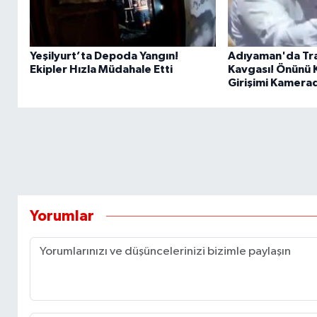
Yeşilyurt’ta Depoda Yangın!
Adıyaman'da Tra
Ekipler Hızla Müdahale Etti
Kavgası! Önünü Ke
Girişimi Kamera
Yorumlar