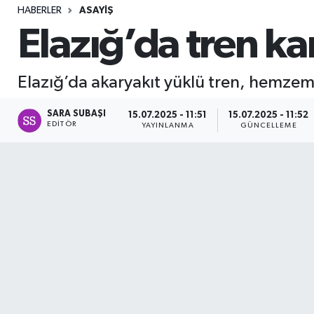
HABERLER
ASAYIŞ
Sağlık
Elazığ’da tren ka
Seri İlan
Elazığ’da akaryakıt yüklü tren, hemzem
Siyaset
SARA SUBAŞI
15.07.2025 - 11:51
15.07.2025 - 11:52
EDITÖR
YAYINLANMA
GÜNCELLEME
Spor
Yaşam