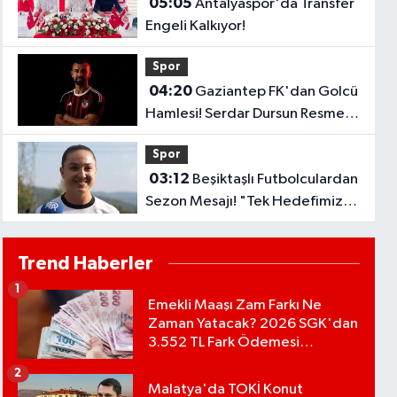
05:05
Antalyaspor'da Transfer
Engeli Kalkıyor!
Spor
04:20
Gaziantep FK'dan Golcü
Hamlesi! Serdar Dursun Resmen
İmzayı Attı!
Spor
03:12
Beşiktaşlı Futbolculardan
Sezon Mesajı! "Tek Hedefimiz
Şampiyonluk"
Trend Haberler
1
Emekli Maaşı Zam Farkı Ne
Zaman Yatacak? 2026 SGK'dan
3.552 TL Fark Ödemesi
Bekleniyor
2
Malatya'da TOKİ Konut