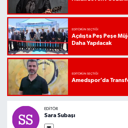
EDITÖRÜN SEÇTIĞI
Açılışta Peş Peşe Müj
Daha Yapılacak
EDITÖRÜN SEÇTIĞI
Amedspor’da Transfe
EDITÖR
Sara Subaşı