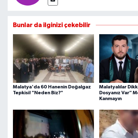
Bunlar da ilginizi çekebilir
Malatya'da 60 Hanenin Doğalgaz
Malatyalılar Dik
Tepkisi! "Neden Biz?"
Dosyanız Var" Me
Kanmayın