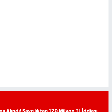
a Alındı! Savcılıktan 120 Milyon TL İddiası