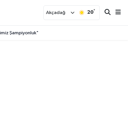
°
20
r
Akçadağ
fimiz Şampiyonluk"