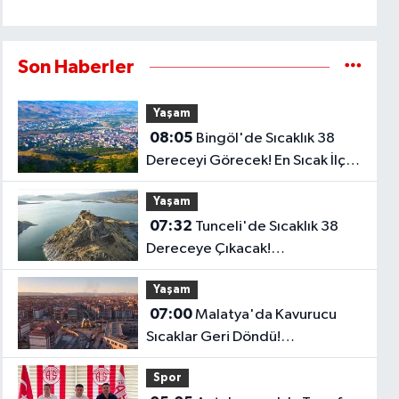
Son Haberler
Yaşam
08:05
Bingöl'de Sıcaklık 38
Dereceyi Görecek! En Sıcak İlçe
Belli Oldu..
Yaşam
07:32
Tunceli'de Sıcaklık 38
Dereceye Çıkacak!
Meteorolojiden Yeni Tahmin
Yaşam
07:00
Malatya'da Kavurucu
Sıcaklar Geri Döndü!
Termometreler 39 Dereceyi
Spor
Gösterecek..