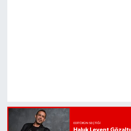
EDITÖRÜN SEÇTIĞI
Haluk Levent Gözaltın