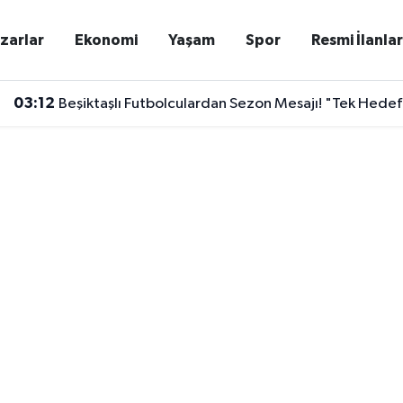
zarlar
Ekonomi
Yaşam
Spor
Resmi İlanla
03:12
Beşiktaşlı Futbolculardan Sezon Mesajı! "Tek Hede