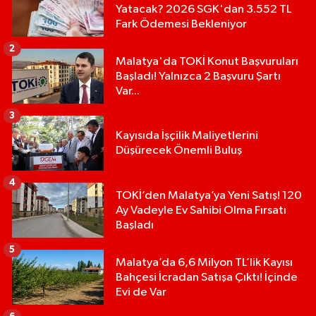
Yatacak? 2026 SGK'dan 3.552 TL
Fark Ödemesi Bekleniyor
2
Malatya'da TOKİ Konut Başvuruları
Başladı! Yalnızca 2 Başvuru Şartı
Var...
3
Kayısıda İşçilik Maliyetlerini
Düşürecek Önemli Buluş
4
TOKİ’den Malatya’ya Yeni Satış! 120
Ay Vadeyle Ev Sahibi Olma Fırsatı
Başladı
5
Malatya’da 6,6 Milyon TL’lik Kayısı
Bahçesi İcradan Satışa Çıktı! İçinde
Evi de Var