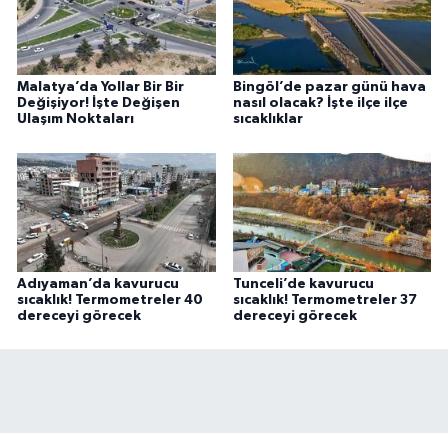
Malatya’da Yollar Bir Bir
Bingöl’de pazar günü hava
Değişiyor! İşte Değişen
nasıl olacak? İşte ilçe ilçe
Ulaşım Noktaları
sıcaklıklar
Adıyaman’da kavurucu
Tunceli’de kavurucu
sıcaklık! Termometreler 40
sıcaklık! Termometreler 37
dereceyi görecek
dereceyi görecek