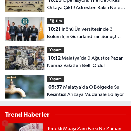
10:29
Operasyonun Perde Arkası
Ortaya Çıktı! Adresten Bakın Neler
Çıktı
Eğitim
10:21
İnönü Üniversitesinde 3
Bölüm İçin Gururlandıran Sonuç!
2028’e Kadar Geçerli
Yaşam
10:12
Malatya’da 9 Ağustos Pazar
Namaz Vakitleri Belli Oldu!
Yaşam
09:37
Malatya’da O Bölgede Su
Kesintisi! Arızaya Müdahale Ediliyor
Trend Haberler
1
Emekli Maaşı Zam Farkı Ne Zaman