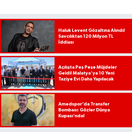
Haluk Levent Gözaltına Alındı!
Savcılıktan 120 Milyon TL
İddiası
Açılışta Peş Peşe Müjdeler
Geldi! Malatya'ya 10 Yeni
Taziye Evi Daha Yapılacak
Amedspor’da Transfer
Bombası: Gözler Dünya
Kupası’nda!