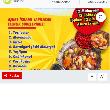
EDITÖR
YAYINLANMA
GÜNCELLEME
Paylaş
-
+
A
A