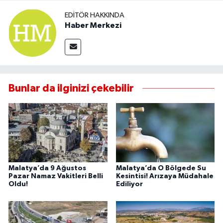
EDITÖR HAKKINDA
Haber Merkezi
Bunlar da ilginizi çekebilir
Malatya’da 9 Ağustos
Malatya’da O Bölgede Su
Pazar Namaz Vakitleri Belli
Kesintisi! Arızaya Müdahale
Oldu!
Ediliyor