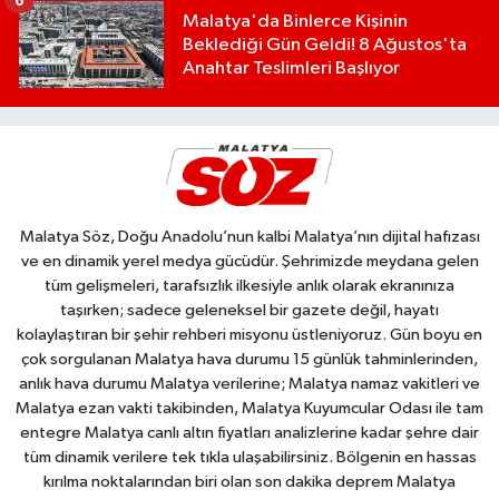
6
Malatya'da Binlerce Kişinin
Beklediği Gün Geldi! 8 Ağustos'ta
Anahtar Teslimleri Başlıyor
Malatya Söz, Doğu Anadolu’nun kalbi Malatya’nın dijital hafızası
ve en dinamik yerel medya gücüdür. Şehrimizde meydana gelen
tüm gelişmeleri, tarafsızlık ilkesiyle anlık olarak ekranınıza
taşırken; sadece geleneksel bir gazete değil, hayatı
kolaylaştıran bir şehir rehberi misyonu üstleniyoruz. Gün boyu en
çok sorgulanan Malatya hava durumu 15 günlük tahminlerinden,
anlık hava durumu Malatya verilerine; Malatya namaz vakitleri ve
Malatya ezan vakti takibinden, Malatya Kuyumcular Odası ile tam
entegre Malatya canlı altın fiyatları analizlerine kadar şehre dair
tüm dinamik verilere tek tıkla ulaşabilirsiniz. Bölgenin en hassas
kırılma noktalarından biri olan son dakika deprem Malatya