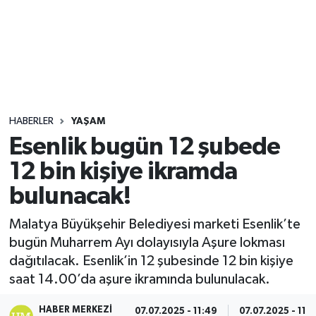
Sağlık
Seri İlan
Siyaset
HABERLER
YAŞAM
Spor
Esenlik bugün 12 şubede
12 bin kişiye ikramda
Yaşam
bulunacak!
Malatya Büyükşehir Belediyesi marketi Esenlik’te
bugün Muharrem Ayı dolayısıyla Aşure lokması
dağıtılacak. Esenlik’in 12 şubesinde 12 bin kişiye
saat 14.00’da aşure ikramında bulunulacak.
HABER MERKEZI
07.07.2025 - 11:49
07.07.2025 - 11: