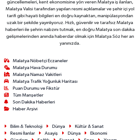
güncellemeleri, kent ekonomisine yön veren Malatya iş ilanları,
Malatya Valisi tarafından yapılan resmi açıklamalar ve şehir içi yol
tarifi gibi hayati bilgileri en doğru kaynaktan, manipülasyondan
uzak bir şekilde yayınlıyoruz. Hızlı, güvenilir ve tarafsız Malatya
haberleri ile şehrin nabzını tutmak, en doğru Malatya son dakika
gelişmelerinden anında haberdar olmak için Malatya Söz her an
yanınızda.
Malatya Nöbetçi Eczaneler
Malatya Hava Durumu
Malatya Namaz Vakitleri
Malatya Trafik Yoğunluk Haritası
Puan Durumu ve Fikstür
Tüm Manşetler
Son Dakika Haberleri
Haber Arşivi
Bilim & Teknoloji
Dünya
Kültür & Sanat
Resmi İlanlar
Asayiş
Dünya
Ekonomi