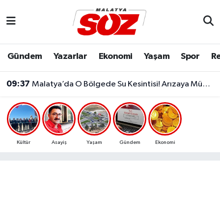
Asayiş
Malatya Nöbetçi Eczaneler
Gündem
Yazarlar
Ekonomi
Yaşam
Spor
Re
Bilim & Teknoloji
Malatya Hava Durumu
09:37
Malatya’da O Bölgede Su Kesintisi! Arızaya Müdahale Ediliyor
Dünya
Malatya Namaz Vakitleri
Eğitim
Malatya Trafik Yoğunluk Haritası
Ekonomi
Süper Lig Puan Durumu ve Fikstür
Kültür
Asayiş
Yaşam
Gündem
Ekonomi
Gündem
Tüm Manşetler
Kültür & Sanat
Son Dakika Haberleri
Resmi İlanlar
Haber Arşivi