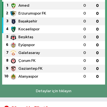
1
Amed
0
0
2
Erzurumspor FK
0
0
3
Başakşehir
0
0
4
Kocaelispor
0
0
5
Beşiktaş
0
0
6
Eyüpspor
0
0
7
Galatasaray
0
0
8
Çorum FK
0
0
9
Gaziantep FK
0
0
10
Alanyaspor
0
0
Detaylar için tıklayın