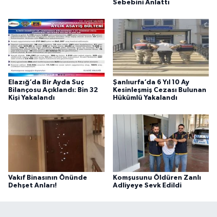
Sebebini Anlattı
Elazığ’da Bir Ayda Suç
Şanlıurfa’da 6 Yıl 10 Ay
Bilançosu Açıklandı: Bin 32
Kesinleşmiş Cezası Bulunan
Kişi Yakalandı
Hükümlü Yakalandı
Vakıf Binasının Önünde
Komşusunu Öldüren Zanlı
Dehşet Anları!
Adliyeye Sevk Edildi