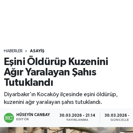
Sağlık
Seri İlan
Siyaset
HABERLER
ASAYIŞ
Spor
Eşini Öldürüp Kuzenini
Ağır Yaralayan Şahıs
Yaşam
Tutuklandı
Diyarbakır'ın Kocaköy ilçesinde eşini öldürüp,
kuzenini ağır yaralayan şahıs tutuklandı.
HÜSEYIN CANBAY
30.03.2026 - 21:14
30.03.2026 - 2
EDITÖR
YAYINLANMA
GÜNCELLEM