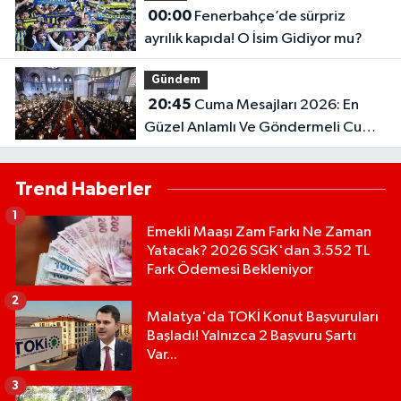
00:00
Fenerbahçe’de sürpriz
ayrılık kapıda! O İsim Gidiyor mu?
Gündem
20:45
Cuma Mesajları 2026: En
Güzel Anlamlı Ve Göndermeli Cuma
Sözleri..
Trend Haberler
1
Emekli Maaşı Zam Farkı Ne Zaman
Yatacak? 2026 SGK'dan 3.552 TL
Fark Ödemesi Bekleniyor
2
Malatya'da TOKİ Konut Başvuruları
Başladı! Yalnızca 2 Başvuru Şartı
Var...
3