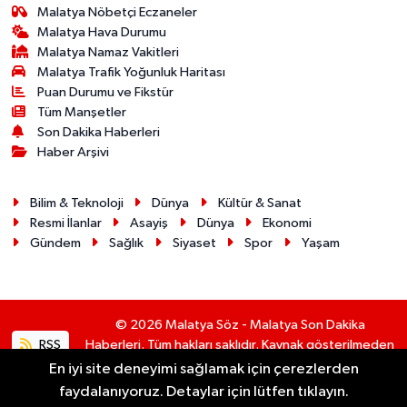
Malatya Nöbetçi Eczaneler
Malatya Hava Durumu
Malatya Namaz Vakitleri
Malatya Trafik Yoğunluk Haritası
Puan Durumu ve Fikstür
Tüm Manşetler
Son Dakika Haberleri
Haber Arşivi
Bilim & Teknoloji
Dünya
Kültür & Sanat
Resmi İlanlar
Asayiş
Dünya
Ekonomi
Gündem
Sağlık
Siyaset
Spor
Yaşam
© 2026 Malatya Söz - Malatya Son Dakika
RSS
Haberleri. Tüm hakları saklıdır. Kaynak gösterilmeden
alıntı yapılamaz.
En iyi site deneyimi sağlamak için çerezlerden
faydalanıyoruz. Detaylar için lütfen tıklayın.