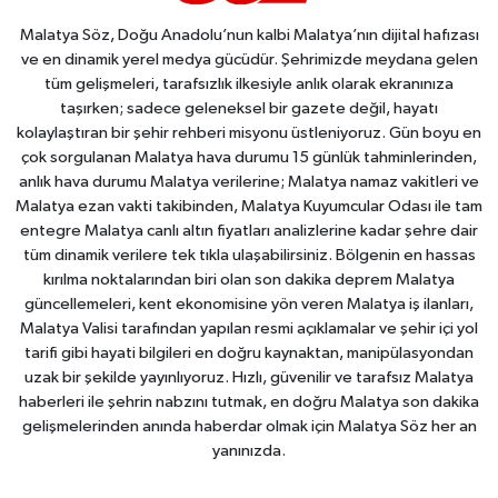
Malatya Söz, Doğu Anadolu’nun kalbi Malatya’nın dijital hafızası
ve en dinamik yerel medya gücüdür. Şehrimizde meydana gelen
tüm gelişmeleri, tarafsızlık ilkesiyle anlık olarak ekranınıza
taşırken; sadece geleneksel bir gazete değil, hayatı
kolaylaştıran bir şehir rehberi misyonu üstleniyoruz. Gün boyu en
çok sorgulanan Malatya hava durumu 15 günlük tahminlerinden,
anlık hava durumu Malatya verilerine; Malatya namaz vakitleri ve
Malatya ezan vakti takibinden, Malatya Kuyumcular Odası ile tam
entegre Malatya canlı altın fiyatları analizlerine kadar şehre dair
tüm dinamik verilere tek tıkla ulaşabilirsiniz. Bölgenin en hassas
kırılma noktalarından biri olan son dakika deprem Malatya
güncellemeleri, kent ekonomisine yön veren Malatya iş ilanları,
Malatya Valisi tarafından yapılan resmi açıklamalar ve şehir içi yol
tarifi gibi hayati bilgileri en doğru kaynaktan, manipülasyondan
uzak bir şekilde yayınlıyoruz. Hızlı, güvenilir ve tarafsız Malatya
haberleri ile şehrin nabzını tutmak, en doğru Malatya son dakika
gelişmelerinden anında haberdar olmak için Malatya Söz her an
yanınızda.