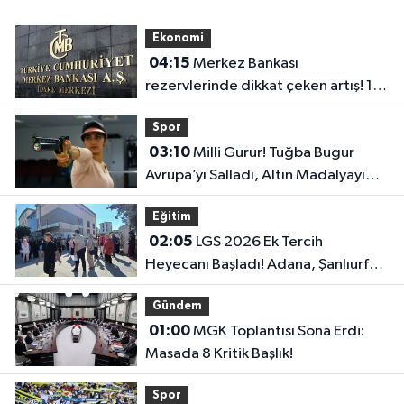
Ekonomi
04:15
Merkez Bankası
rezervlerinde dikkat çeken artış! 1
haftada 1,8 milyar dolar yükseldi..
Spor
03:10
Milli Gurur! Tuğba Bugur
Avrupa’yı Salladı, Altın Madalyayı
Türkiye’ye Getirdi..
Eğitim
02:05
LGS 2026 Ek Tercih
Heyecanı Başladı! Adana, Şanlıurfa
ve Gaziantep Lise Taban Puanları..
Gündem
01:00
MGK Toplantısı Sona Erdi:
Masada 8 Kritik Başlık!
Spor