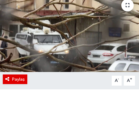
Paylaş
-
+
A
A