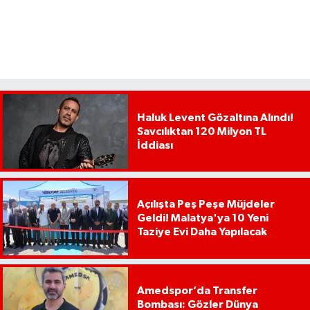
Haluk Levent Gözaltına Alındı!
Savcılıktan 120 Milyon TL
İddiası
Açılışta Peş Peşe Müjdeler
Geldi! Malatya'ya 10 Yeni
Taziye Evi Daha Yapılacak
Amedspor’da Transfer
Bombası: Gözler Dünya