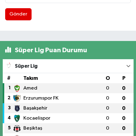
Gönder
Süper Lig Puan Durumu
Süper Lig
#
Takım
O
P
1
Amed
0
0
2
Erzurumspor FK
0
0
3
Başakşehir
0
0
4
Kocaelispor
0
0
5
Beşiktaş
0
0