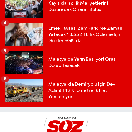
Kayısıda İşçilik Maliyetlerini
Düşürecek Önemli Buluş
4
Emekli Maaşı Zam Farkı Ne Zaman
Yatacak? 3.552 TL'lik Ödeme İçin
Gözler SGK'da
5
Malatya’da Yarın Başlıyor! Orası
Dolup Taşacak
6
Malatya'da Demiryolu İçin Dev
Adım! 142 Kilometrelik Hat
Yenileniyor