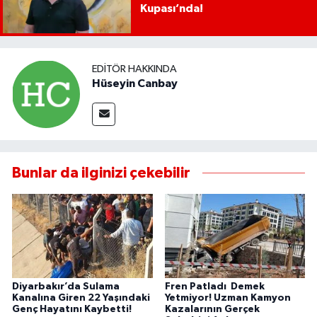
Kupası’nda!
EDITÖR HAKKINDA
Hüseyin Canbay
Bunlar da ilginizi çekebilir
Diyarbakır’da Sulama
Fren Patladı Demek
Kanalına Giren 22 Yaşındaki
Yetmiyor! Uzman Kamyon
Genç Hayatını Kaybetti!
Kazalarının Gerçek