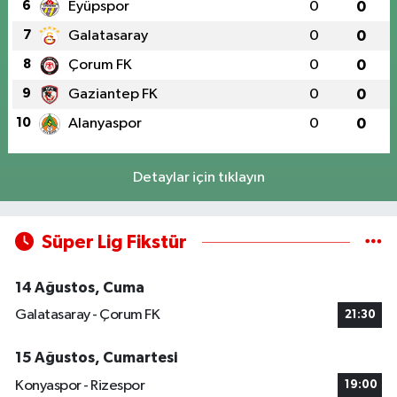
6
Eyüpspor
0
0
7
Galatasaray
0
0
8
Çorum FK
0
0
9
Gaziantep FK
0
0
10
Alanyaspor
0
0
Detaylar için tıklayın
Süper Lig Fikstür
14 Ağustos, Cuma
Galatasaray - Çorum FK
21:30
15 Ağustos, Cumartesi
Konyaspor - Rizespor
19:00