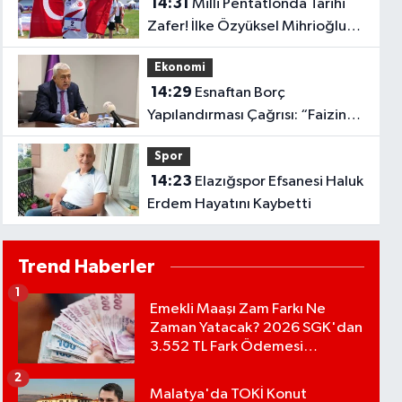
14:31
Milli Pentatlonda Tarihi
Zafer! İlke Özyüksel Mihrioğlu
Avrupa Şampiyonu Oldu..
Ekonomi
14:29
Esnaftan Borç
Yapılandırması Çağrısı: “Faizin
Faiziyle Borç Ödenmez”
Spor
14:23
Elazığspor Efsanesi Haluk
Erdem Hayatını Kaybetti
Trend Haberler
1
Emekli Maaşı Zam Farkı Ne
Zaman Yatacak? 2026 SGK'dan
3.552 TL Fark Ödemesi
Bekleniyor
2
Malatya'da TOKİ Konut