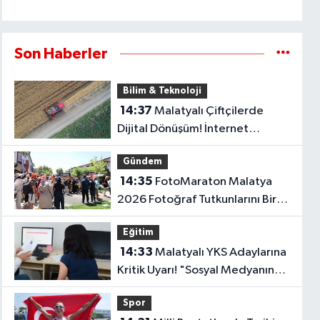
Son Haberler
Bilim & Teknoloji
14:37
Malatyalı Çiftçilerde
Dijital Dönüşüm! İnternet
Kullanımı Son 10 Yılda İki Katını
Gündem
Aştı..
14:35
FotoMaraton Malatya
2026 Fotoğraf Tutkunlarını Bir
Araya Getirecek
Eğitim
14:33
Malatyalı YKS Adaylarına
Kritik Uyarı! "Sosyal Medyanın
Etkisiyle Tercih Yapmayın"
Spor