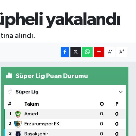
üpheli yakalandı
ına alındı.
-
+
A
A
Süper Lig Puan Durumu
Süper Lig
#
Takım
O
P
1
Amed
0
0
2
Erzurumspor FK
0
0
3
Başakşehir
0
0