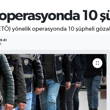
operasyonda 10 ş
ETÖ) yönelik operasyonda 10 şüpheli gözalt
09:41
E