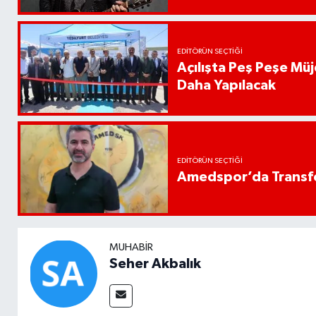
EDITÖRÜN SEÇTIĞI
Açılışta Peş Peşe Müj
Daha Yapılacak
EDITÖRÜN SEÇTIĞI
Amedspor’da Transfe
MUHABIR
Seher Akbalık