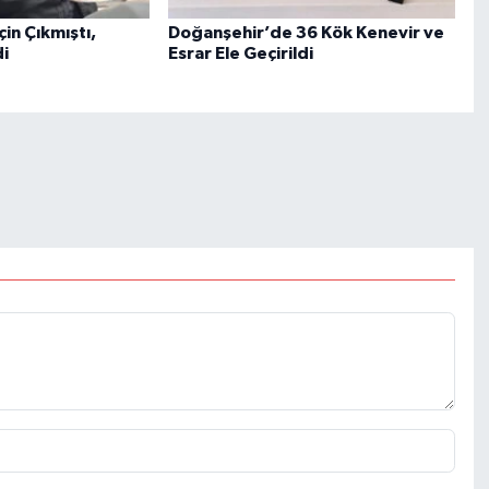
in Çıkmıştı,
Doğanşehir’de 36 Kök Kenevir ve
i
Esrar Ele Geçirildi