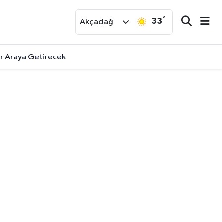
°
33
r
Akçadağ
ir Araya Getirecek