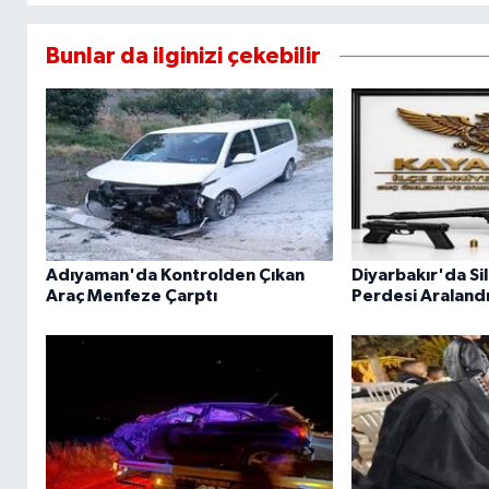
Bunlar da ilginizi çekebilir
Adıyaman'da Kontrolden Çıkan
Diyarbakır'da Sil
Araç Menfeze Çarptı
Perdesi Araland