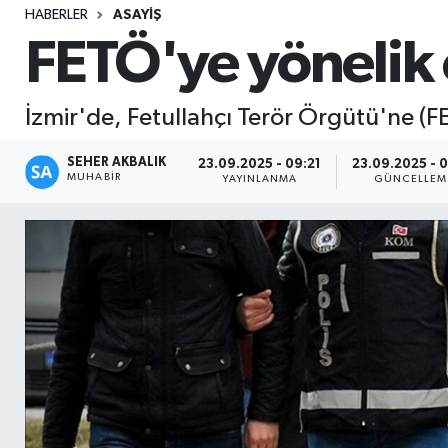
HABERLER
ASAYIŞ
Sağlık
FETÖ'ye yönelik 
Seri İlan
İzmir'de, Fetullahçı Terör Örgütü'ne (F
Siyaset
SEHER AKBALIK
23.09.2025 - 09:21
23.09.2025 - 
MUHABIR
YAYINLANMA
GÜNCELLEM
Spor
Yaşam