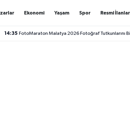
zarlar
Ekonomi
Yaşam
Spor
Resmi İlanla
14:35
FotoMaraton Malatya 2026 Fotoğraf Tutkunlarını B