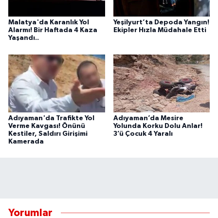
Malatya'da Karanlık Yol
Yeşilyurt’ta Depoda Yangın!
Alarmı! Bir Haftada 4 Kaza
Ekipler Hızla Müdahale Etti
Yaşandı..
Adıyaman'da Trafikte Yol
Adıyaman’da Mesire
Verme Kavgası! Önünü
Yolunda Korku Dolu Anlar!
Kestiler, Saldırı Girişimi
3’ü Çocuk 4 Yaralı
Kamerada
Yorumlar