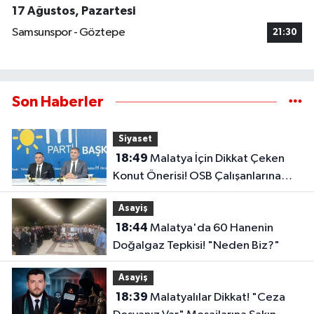
17 Ağustos, Pazartesi
Samsunspor - Göztepe
21:30
Son Haberler
Siyaset
18:49
Malatya İçin Dikkat Çeken
Konut Önerisi! OSB Çalışanlarına
Faizsiz Ev Çağrısı..
Asayiş
18:44
Malatya'da 60 Hanenin
Doğalgaz Tepkisi! "Neden Biz?"
Asayiş
18:39
Malatyalılar Dikkat! "Ceza