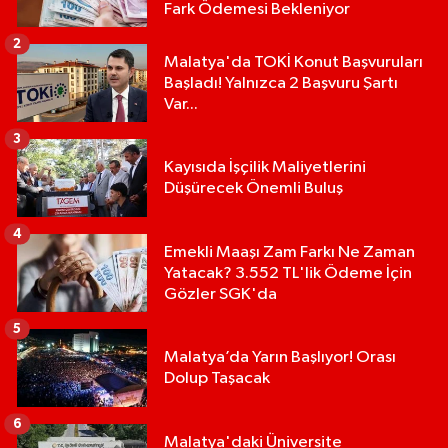
Fark Ödemesi Bekleniyor
2
Malatya'da TOKİ Konut Başvuruları
Başladı! Yalnızca 2 Başvuru Şartı
Var...
3
Kayısıda İşçilik Maliyetlerini
Düşürecek Önemli Buluş
4
Emekli Maaşı Zam Farkı Ne Zaman
Yatacak? 3.552 TL'lik Ödeme İçin
Gözler SGK'da
5
Malatya’da Yarın Başlıyor! Orası
Dolup Taşacak
6
Malatya'daki Üniversite