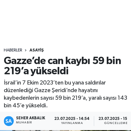
Sağlık
Seri İlan
Siyaset
HABERLER
ASAYIŞ
Spor
Gazze’de can kaybı 59 bin
219’a yükseldi
Yaşam
İsrail’in 7 Ekim 2023’ten bu yana saldırılar
düzenlediği Gazze Şeridi’nde hayatını
kaybedenlerin sayısı 59 bin 219’a, yaralı sayısı 143
bin 45’e yükseldi.
SEHER AKBALIK
23.07.2025 - 14:54
23.07.2025 - 15:
MUHABIR
YAYINLANMA
GÜNCELLEME