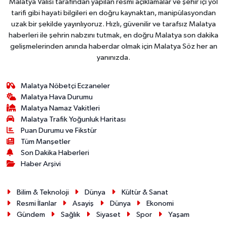
Malatya Valisi tarafından yapılan resmi açıklamalar ve şehir içi yol
tarifi gibi hayati bilgileri en doğru kaynaktan, manipülasyondan
uzak bir şekilde yayınlıyoruz. Hızlı, güvenilir ve tarafsız Malatya
haberleri ile şehrin nabzını tutmak, en doğru Malatya son dakika
gelişmelerinden anında haberdar olmak için Malatya Söz her an
yanınızda.
Malatya Nöbetçi Eczaneler
Malatya Hava Durumu
Malatya Namaz Vakitleri
Malatya Trafik Yoğunluk Haritası
Puan Durumu ve Fikstür
Tüm Manşetler
Son Dakika Haberleri
Haber Arşivi
Bilim & Teknoloji
Dünya
Kültür & Sanat
Resmi İlanlar
Asayiş
Dünya
Ekonomi
Gündem
Sağlık
Siyaset
Spor
Yaşam