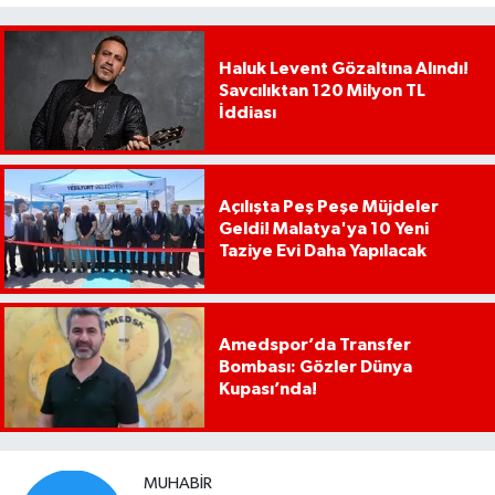
Haluk Levent Gözaltına Alındı!
Savcılıktan 120 Milyon TL
İddiası
Açılışta Peş Peşe Müjdeler
Geldi! Malatya'ya 10 Yeni
Taziye Evi Daha Yapılacak
Amedspor’da Transfer
Bombası: Gözler Dünya
Kupası’nda!
MUHABIR