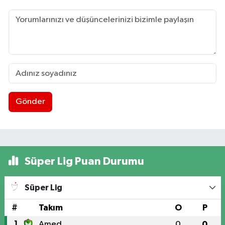
Gönder
Süper Lig Puan Durumu
Süper Lig
#
Takım
O
P
1
Amed
0
0