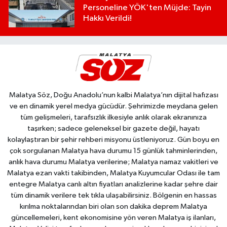
Personeline YÖK'ten Müjde: Tayin
Hakkı Verildi!
Malatya Söz, Doğu Anadolu’nun kalbi Malatya’nın dijital hafızası
ve en dinamik yerel medya gücüdür. Şehrimizde meydana gelen
tüm gelişmeleri, tarafsızlık ilkesiyle anlık olarak ekranınıza
taşırken; sadece geleneksel bir gazete değil, hayatı
kolaylaştıran bir şehir rehberi misyonu üstleniyoruz. Gün boyu en
çok sorgulanan Malatya hava durumu 15 günlük tahminlerinden,
anlık hava durumu Malatya verilerine; Malatya namaz vakitleri ve
Malatya ezan vakti takibinden, Malatya Kuyumcular Odası ile tam
entegre Malatya canlı altın fiyatları analizlerine kadar şehre dair
tüm dinamik verilere tek tıkla ulaşabilirsiniz. Bölgenin en hassas
kırılma noktalarından biri olan son dakika deprem Malatya
güncellemeleri, kent ekonomisine yön veren Malatya iş ilanları,