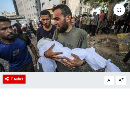
Paylaş
-
+
A
A