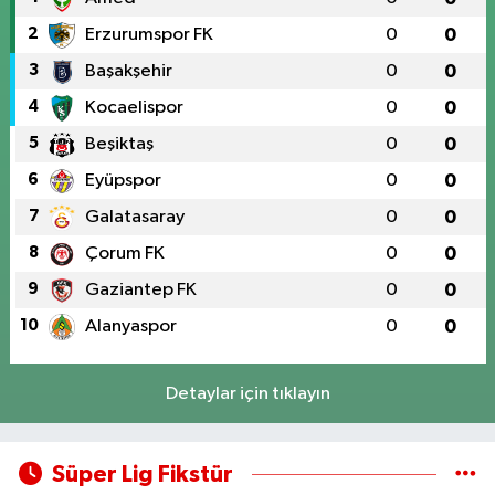
2
Erzurumspor FK
0
0
3
Başakşehir
0
0
4
Kocaelispor
0
0
5
Beşiktaş
0
0
6
Eyüpspor
0
0
7
Galatasaray
0
0
8
Çorum FK
0
0
9
Gaziantep FK
0
0
10
Alanyaspor
0
0
Detaylar için tıklayın
Süper Lig Fikstür