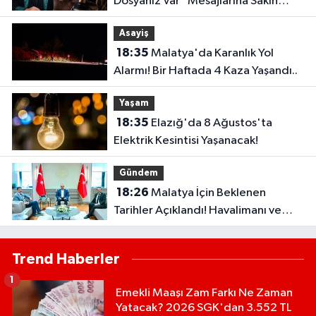
Dosyanız Var" Mesajlarına Sakın
Kanmayın
Asayiş
18:35
Malatya'da Karanlık Yol
Alarmı! Bir Haftada 4 Kaza Yaşandı..
Yaşam
18:35
Elazığ'da 8 Ağustos'ta
Elektrik Kesintisi Yaşanacak!
Gündem
18:26
Malatya İçin Beklenen
Tarihler Açıklandı! Havalimanı ve
Çevre Yolu Açılıyor..
Trend Haberler
1
Emekli Maaşı Zam Farkı Ne Zaman
Yatacak? 2026 SGK'dan 3.552 TL