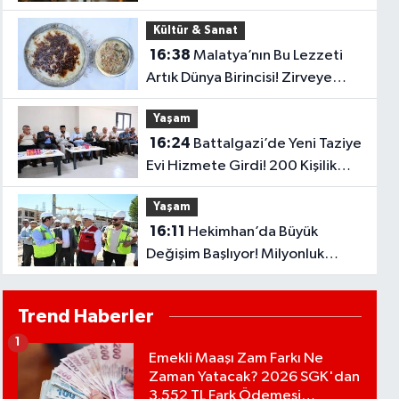
Hangi Eczaneler Açık?
Kültür & Sanat
16:38
Malatya’nın Bu Lezzeti
Artık Dünya Birincisi! Zirveye
Adını Yazdırdı
Yaşam
16:24
Battalgazi’de Yeni Taziye
Evi Hizmete Girdi! 200 Kişilik
Salon Dikkat Çekti
Yaşam
16:11
Hekimhan’da Büyük
Değişim Başlıyor! Milyonluk
Projeler Tek Tek Hayata Geçiyor
Trend Haberler
1
Emekli Maaşı Zam Farkı Ne
Zaman Yatacak? 2026 SGK'dan
3.552 TL Fark Ödemesi