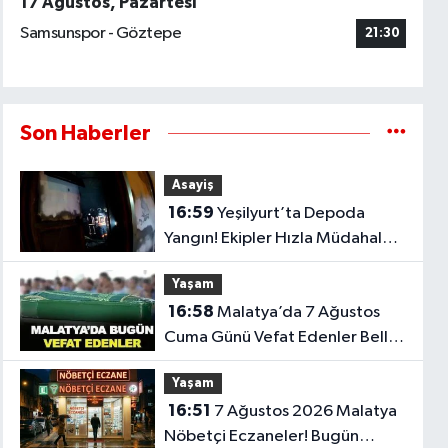
17 Ağustos, Pazartesi
Samsunspor - Göztepe
21:30
Son Haberler
Asayiş
16:59
Yeşilyurt’ta Depoda
Yangın! Ekipler Hızla Müdahale
Etti
Yaşam
16:58
Malatya’da 7 Ağustos
Cuma Günü Vefat Edenler Belli
Oldu
Yaşam
16:51
7 Ağustos 2026 Malatya
Nöbetçi Eczaneler! Bugün