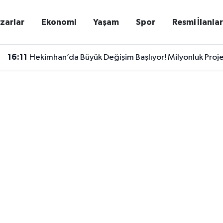
zarlar
Ekonomi
Yaşam
Spor
Resmi İlanla
16:11
Hekimhan’da Büyük Değişim Başlıyor! Milyonluk Proj
15:57
Yaylalardan Gelen Lezzet: O Bölgenin Balı Neden 