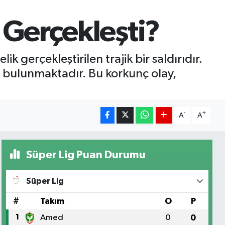
 Gerçekleşti?
 gerçekleştirilen trajik bir saldırıdır.
k bulunmaktadır. Bu korkunç olay,
-
+
A
A
Süper Lig Puan Durumu
Süper Lig
#
Takım
O
P
1
Amed
0
0