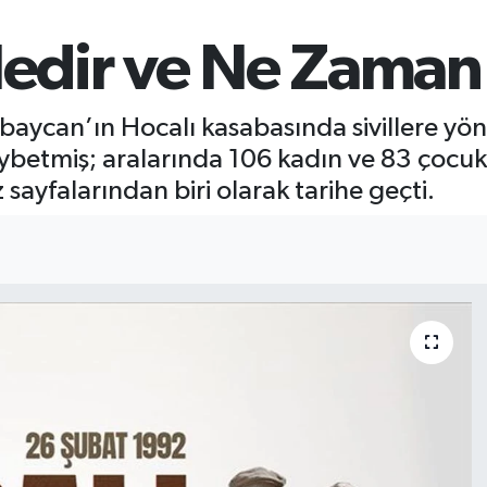
Nedir ve Ne Zaman
can’ın Hocalı kasabasında sivillere yönelik
kaybetmiş; aralarında 106 kadın ve 83 çocu
ayfalarından biri olarak tarihe geçti.