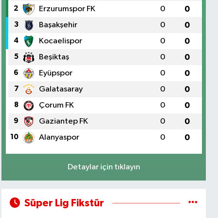
2
Erzurumspor FK
0
0
3
Başakşehir
0
0
4
Kocaelispor
0
0
5
Beşiktaş
0
0
6
Eyüpspor
0
0
7
Galatasaray
0
0
8
Çorum FK
0
0
9
Gaziantep FK
0
0
10
Alanyaspor
0
0
Detaylar için tıklayın
Süper Lig Fikstür