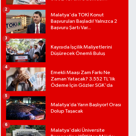
Bekleniyor
2
Malatya'da TOKİ Konut
Başvuruları Başladı! Yalnızca 2
Başvuru Şartı Var...
3
Kayısıda İşçilik Maliyetlerini
Düşürecek Önemli Buluş
4
Emekli Maaşı Zam Farkı Ne
Zaman Yatacak? 3.552 TL'lik
Ödeme İçin Gözler SGK'da
5
Malatya’da Yarın Başlıyor! Orası
Dolup Taşacak
6
Malatya'daki Üniversite