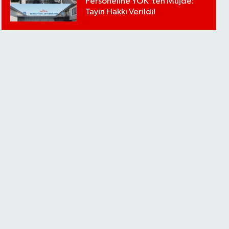
Personeline YÖK'ten Müjde:
Tayin Hakkı Verildi!