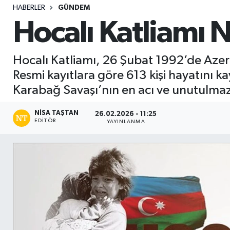
HABERLER
GÜNDEM
Sağlık
Hocalı Katliamı 
Seri İlan
Hocalı Katliamı, 26 Şubat 1992’de Azerbay
Siyaset
Resmi kayıtlara göre 613 kişi hayatını 
Karabağ Savaşı’nın en acı ve unutulmaz s
Spor
NISA TAŞTAN
26.02.2026 - 11:25
EDITÖR
Yaşam
YAYINLANMA