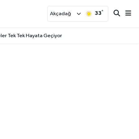
°
33
r
Akçadağ
eler Tek Tek Hayata Geçiyor
Bu Kadar Özel?