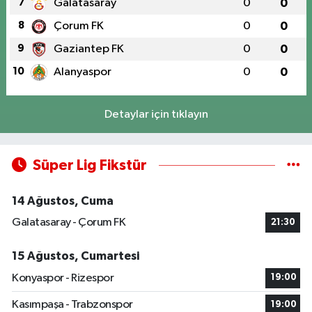
7
Galatasaray
0
0
8
Çorum FK
0
0
9
Gaziantep FK
0
0
10
Alanyaspor
0
0
Detaylar için tıklayın
Süper Lig Fikstür
14 Ağustos, Cuma
Galatasaray - Çorum FK
21:30
15 Ağustos, Cumartesi
Konyaspor - Rizespor
19:00
Kasımpaşa - Trabzonspor
19:00