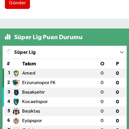
Gönder
Süper Lig Puan Durumu
Süper Lig
#
Takım
O
P
1
Amed
0
0
2
Erzurumspor FK
0
0
3
Başakşehir
0
0
4
Kocaelispor
0
0
5
Beşiktaş
0
0
6
Eyüpspor
0
0