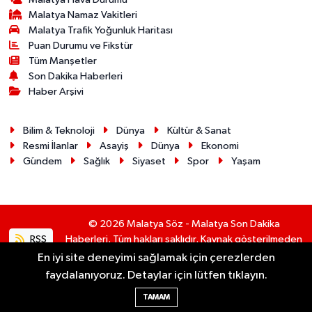
Malatya Namaz Vakitleri
Malatya Trafik Yoğunluk Haritası
Puan Durumu ve Fikstür
Tüm Manşetler
Son Dakika Haberleri
Haber Arşivi
Bilim & Teknoloji
Dünya
Kültür & Sanat
Resmi İlanlar
Asayiş
Dünya
Ekonomi
Gündem
Sağlık
Siyaset
Spor
Yaşam
© 2026 Malatya Söz - Malatya Son Dakika
RSS
Haberleri. Tüm hakları saklıdır. Kaynak gösterilmeden
alıntı yapılamaz.
En iyi site deneyimi sağlamak için çerezlerden
faydalanıyoruz. Detaylar için lütfen tıklayın.
Haber Yazılımı:
TE Bilişim
TAMAM