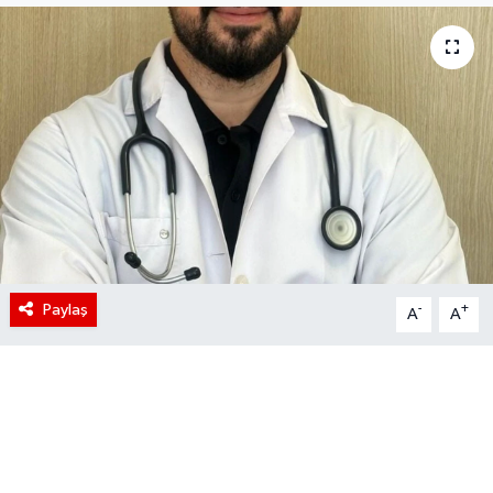
Paylaş
-
+
A
A