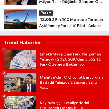
Milyon TL'lik Düğünle Gündem Olan
"Döner Kralı" Nereli, Ne İş Yapıyor?
Yaşam
12:05
3 Bin 500 Metrede Torosları
Aştı! Yamaç Paraşütü Pilotu Anlattı
Trend Haberler
1
Emekli Maaşı Zam Farkı Ne Zaman
Yatacak? 2026 SGK'dan 3.552 TL
Fark Ödemesi Bekleniyor
2
Malatya'da TOKİ Konut Başvuruları
Başladı! Yalnızca 2 Başvuru Şartı
Var...
3
Kayısıda İşçilik Maliyetlerini
Düşürecek Önemli Buluş