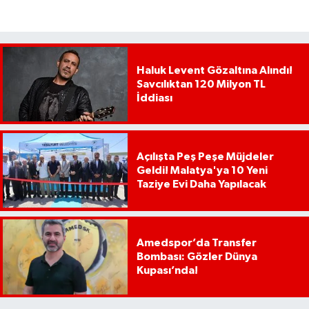
Haluk Levent Gözaltına Alındı!
Savcılıktan 120 Milyon TL
İddiası
Açılışta Peş Peşe Müjdeler
Geldi! Malatya'ya 10 Yeni
Taziye Evi Daha Yapılacak
Amedspor’da Transfer
Bombası: Gözler Dünya
Kupası’nda!