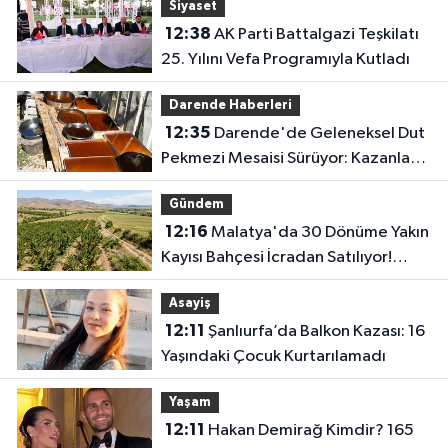
Siyaset
12:38
AK Parti Battalgazi Teşkilatı
25. Yılını Vefa Programıyla Kutladı
Darende Haberleri
12:35
Darende'de Geleneksel Dut
Pekmezi Mesaisi Sürüyor: Kazanlar
Kış Hazırlığı İçin Kaynıyor
Gündem
12:16
Malatya'da 30 Dönüme Yakın
Kayısı Bahçesi İcradan Satılıyor!
Fiyatı Duyan Şaşırıyor
Asayiş
12:11
Şanlıurfa’da Balkon Kazası: 16
Yaşındaki Çocuk Kurtarılamadı
Yaşam
12:11
Hakan Demirağ Kimdir? 165