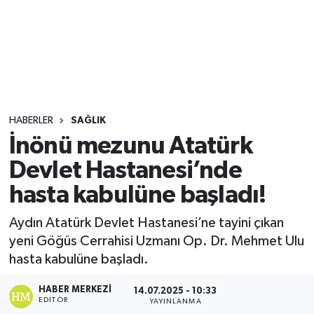
Sağlık
Seri İlan
Siyaset
HABERLER
SAĞLIK
Spor
İnönü mezunu Atatürk
Devlet Hastanesi’nde
Yaşam
hasta kabulüne başladı!
Aydın Atatürk Devlet Hastanesi’ne tayini çıkan
yeni Göğüs Cerrahisi Uzmanı Op. Dr. Mehmet Ulu
hasta kabulüne başladı.
HABER MERKEZI
14.07.2025 - 10:33
EDITÖR
YAYINLANMA