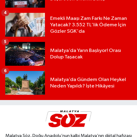
4
Emekli Maaşı Zam Farkı Ne Zaman
Yatacak? 3.552 TL'lik Ödeme İçin
Gözler SGK'da
5
Malatya’da Yarın Başlıyor! Orası
Dolup Taşacak
6
Malatya’da Gündem Olan Heykel
Neden Yapıldı? İşte Hikâyesi
Malatya Söz, Doğu Anadolu’nun kalbi Malatya’nın dijital hafızası