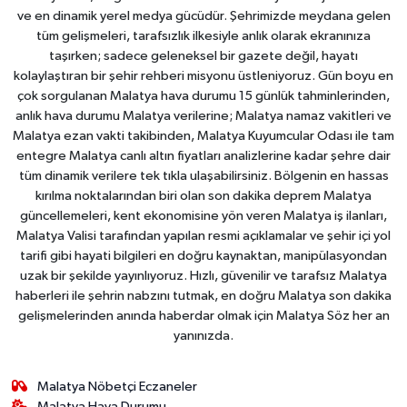
ve en dinamik yerel medya gücüdür. Şehrimizde meydana gelen
tüm gelişmeleri, tarafsızlık ilkesiyle anlık olarak ekranınıza
taşırken; sadece geleneksel bir gazete değil, hayatı
kolaylaştıran bir şehir rehberi misyonu üstleniyoruz. Gün boyu en
çok sorgulanan Malatya hava durumu 15 günlük tahminlerinden,
anlık hava durumu Malatya verilerine; Malatya namaz vakitleri ve
Malatya ezan vakti takibinden, Malatya Kuyumcular Odası ile tam
entegre Malatya canlı altın fiyatları analizlerine kadar şehre dair
tüm dinamik verilere tek tıkla ulaşabilirsiniz. Bölgenin en hassas
kırılma noktalarından biri olan son dakika deprem Malatya
güncellemeleri, kent ekonomisine yön veren Malatya iş ilanları,
Malatya Valisi tarafından yapılan resmi açıklamalar ve şehir içi yol
tarifi gibi hayati bilgileri en doğru kaynaktan, manipülasyondan
uzak bir şekilde yayınlıyoruz. Hızlı, güvenilir ve tarafsız Malatya
haberleri ile şehrin nabzını tutmak, en doğru Malatya son dakika
gelişmelerinden anında haberdar olmak için Malatya Söz her an
yanınızda.
Malatya Nöbetçi Eczaneler
Malatya Hava Durumu