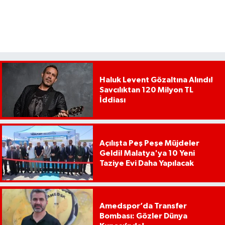
Haluk Levent Gözaltına Alındı!
Savcılıktan 120 Milyon TL
İddiası
Açılışta Peş Peşe Müjdeler
Geldi! Malatya'ya 10 Yeni
Taziye Evi Daha Yapılacak
Amedspor’da Transfer
Bombası: Gözler Dünya