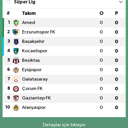
Süper Lig
#
Takım
O
P
1
Amed
0
0
2
Erzurumspor FK
0
0
3
Başakşehir
0
0
4
Kocaelispor
0
0
5
Beşiktaş
0
0
6
Eyüpspor
0
0
7
Galatasaray
0
0
8
Çorum FK
0
0
9
Gaziantep FK
0
0
10
Alanyaspor
0
0
Detaylar için tıklayın