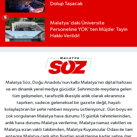
Dolup Taşacak
6
Malatya'daki Üniversite
Personeline YÖK'ten Müjde: Tayin
Hakkı Verildi!
Malatya Söz, Doğu Anadolu’nun kalbi Malatya’nın dijital hafızası
ve en dinamik yerel medya gücüdür. Şehrimizde meydana gelen
tüm gelişmeleri, tarafsızlık ilkesiyle anlık olarak ekranınıza
taşırken; sadece geleneksel bir gazete değil, hayatı
kolaylaştıran bir şehir rehberi misyonu üstleniyoruz. Gün boyu en
çok sorgulanan Malatya hava durumu 15 günlük tahminlerinden,
anlık hava durumu Malatya verilerine; Malatya namaz vakitleri ve
Malatya ezan vakti takibinden, Malatya Kuyumcular Odası ile tam
entegre Malatya canlı altın fiyatları analizlerine kadar şehre dair