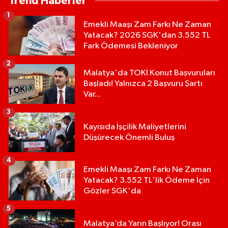
Trend Haberler
1
Emekli Maaşı Zam Farkı Ne Zaman
Yatacak? 2026 SGK'dan 3.552 TL
Fark Ödemesi Bekleniyor
2
Malatya'da TOKİ Konut Başvuruları
Başladı! Yalnızca 2 Başvuru Şartı
Var...
3
Kayısıda İşçilik Maliyetlerini
Düşürecek Önemli Buluş
4
Emekli Maaşı Zam Farkı Ne Zaman
Yatacak? 3.552 TL'lik Ödeme İçin
Gözler SGK'da
5
Malatya’da Yarın Başlıyor! Orası