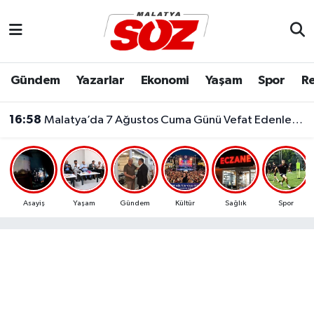
Asayiş
Malatya Nöbetçi Eczaneler
Gündem
Yazarlar
Ekonomi
Yaşam
Spor
Re
Bilim & Teknoloji
Malatya Hava Durumu
16:58
Malatya’da 7 Ağustos Cuma Günü Vefat Edenler Belli Oldu
Dünya
Malatya Namaz Vakitleri
Eğitim
Malatya Trafik Yoğunluk Haritası
Ekonomi
Süper Lig Puan Durumu ve Fikstür
Asayiş
Yaşam
Gündem
Kültür
Sağlık
Spor
Gündem
Tüm Manşetler
Kültür & Sanat
Son Dakika Haberleri
Resmi İlanlar
Haber Arşivi