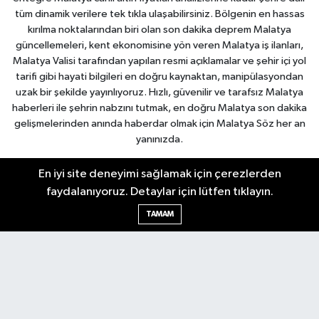
tüm dinamik verilere tek tıkla ulaşabilirsiniz. Bölgenin en hassas
kırılma noktalarından biri olan son dakika deprem Malatya
güncellemeleri, kent ekonomisine yön veren Malatya iş ilanları,
Malatya Valisi tarafından yapılan resmi açıklamalar ve şehir içi yol
tarifi gibi hayati bilgileri en doğru kaynaktan, manipülasyondan
uzak bir şekilde yayınlıyoruz. Hızlı, güvenilir ve tarafsız Malatya
haberleri ile şehrin nabzını tutmak, en doğru Malatya son dakika
gelişmelerinden anında haberdar olmak için Malatya Söz her an
yanınızda.
En iyi site deneyimi sağlamak için çerezlerden
Malatya Nöbetçi Eczaneler
faydalanıyoruz. Detaylar için lütfen tıklayın.
Malatya Hava Durumu
Malatya Namaz Vakitleri
TAMAM
Malatya Trafik Yoğunluk Haritası
Puan Durumu ve Fikstür
Tüm Manşetler
Son Dakika Haberleri
Haber Arşivi