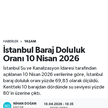
Sağlık
Seri İlan
Siyaset
HABERLER
YAŞAM
Spor
İstanbul Baraj Doluluk
Oranı 10 Nisan 2026
Yaşam
İstanbul Su ve Kanalizasyon İdaresi tarafından
açıklanan 10 Nisan 2026 verilerine göre, İstanbul
baraj doluluk oranı yüzde 69,85 olarak ölçüldü.
Kentteki 10 barajdan dördünde su seviyesi yüzde
80’in üzerine çıktı.
NIHAN DOĞAN
10.04.2026 - 10:35
EDITÖR
YAYINLANMA