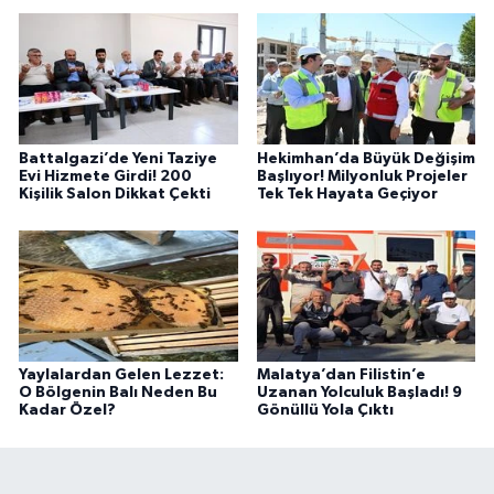
Battalgazi’de Yeni Taziye
Hekimhan’da Büyük Değişim
Evi Hizmete Girdi! 200
Başlıyor! Milyonluk Projeler
Kişilik Salon Dikkat Çekti
Tek Tek Hayata Geçiyor
Yaylalardan Gelen Lezzet:
Malatya’dan Filistin’e
O Bölgenin Balı Neden Bu
Uzanan Yolculuk Başladı! 9
Kadar Özel?
Gönüllü Yola Çıktı