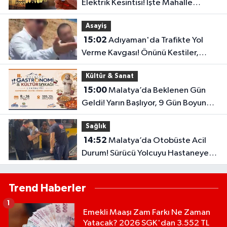
Elektrik Kesintisi! İşte Mahalle
Mahalle Kesinti Listesi..
Asayiş
15:02
Adıyaman'da Trafikte Yol
Verme Kavgası! Önünü Kestiler,
Saldırı Girişimi Kamerada
Kültür & Sanat
15:00
Malatya’da Beklenen Gün
Geldi! Yarın Başlıyor, 9 Gün Boyunca
Sürecek
Sağlık
14:52
Malatya’da Otobüste Acil
Durum! Sürücü Yolcuyu Hastaneye
Yetiştirdi
Trend Haberler
1
Emekli Maaşı Zam Farkı Ne Zaman
Yatacak? 2026 SGK'dan 3.552 TL