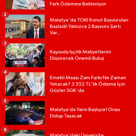
Fark Ödemesi Bekleniyor
2
Malatya'da TOKİ Konut Başvuruları
Başladı! Yalnızca 2 Başvuru Şartı
Var...
3
Kayısıda İşçilik Maliyetlerini
Düşürecek Önemli Buluş
4
Emekli Maaşı Zam Farkı Ne Zaman
Yatacak? 3.552 TL'lik Ödeme İçin
Gözler SGK'da
5
Malatya’da Yarın Başlıyor! Orası
Dolup Taşacak
6
Malatya'daki Üniversite