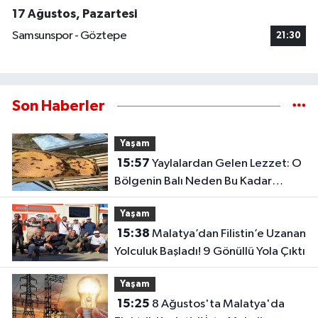
17 Ağustos, Pazartesi
Samsunspor - Göztepe
21:30
Son Haberler
Yaşam
15:57
Yaylalardan Gelen Lezzet: O
Bölgenin Balı Neden Bu Kadar
Özel?
Yaşam
15:38
Malatya’dan Filistin’e Uzanan
Yolculuk Başladı! 9 Gönüllü Yola Çıktı
Yaşam
15:25
8 Ağustos'ta Malatya'da