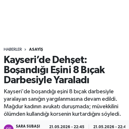
Sağlık
Seri İlan
Siyaset
HABERLER
ASAYIŞ
Spor
Kayseri’de Dehşet:
Boşandığı Eşini 8 Bıçak
Yaşam
Darbesiyle Yaraladı
Kayseri'de boşandığı eşini 8 bıçak darbesiyle
yaralayan sanığın yargılanmasına devam edildi.
Mağdur kadının avukatı duruşmada; müvekkilini
ölümden kullandığı korsenin kurtardığını söyledi.
SARA SUBAŞI
21.05.2026 - 22:45
21.05.2026 - 22:46