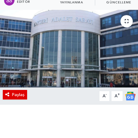
EDITÖR
YAYINLANMA
GÜNCELLEME
Paylaş
-
+
A
A