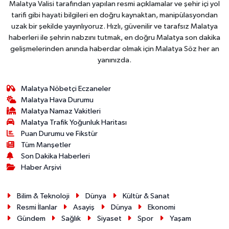
Malatya Valisi tarafından yapılan resmi açıklamalar ve şehir içi yol
tarifi gibi hayati bilgileri en doğru kaynaktan, manipülasyondan
uzak bir şekilde yayınlıyoruz. Hızlı, güvenilir ve tarafsız Malatya
haberleri ile şehrin nabzını tutmak, en doğru Malatya son dakika
gelişmelerinden anında haberdar olmak için Malatya Söz her an
yanınızda.
Malatya Nöbetçi Eczaneler
Malatya Hava Durumu
Malatya Namaz Vakitleri
Malatya Trafik Yoğunluk Haritası
Puan Durumu ve Fikstür
Tüm Manşetler
Son Dakika Haberleri
Haber Arşivi
Bilim & Teknoloji
Dünya
Kültür & Sanat
Resmi İlanlar
Asayiş
Dünya
Ekonomi
Gündem
Sağlık
Siyaset
Spor
Yaşam