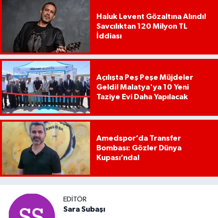
Haluk Levent Gözaltına Alındı!
Savcılıktan 120 Milyon TL
İddiası
Açılışta Peş Peşe Müjdeler
Geldi! Malatya'ya 10 Yeni
Taziye Evi Daha Yapılacak
Amedspor’da Transfer
Bombası: Gözler Dünya
Kupası’nda!
EDITÖR
Sara Subaşı