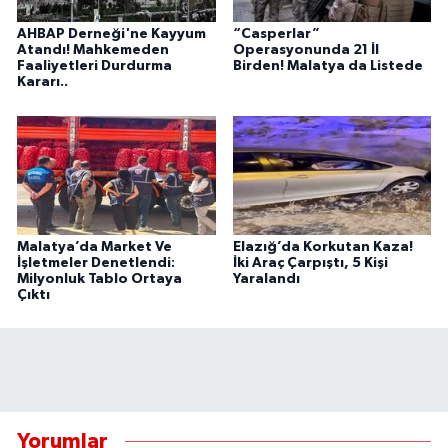
AHBAP Derneği'ne Kayyum
“Casperlar”
Atandı! Mahkemeden
Operasyonunda 21 İl
Faaliyetleri Durdurma
Birden! Malatya da Listede
Kararı..
Malatya’da Market Ve
Elazığ’da Korkutan Kaza!
İşletmeler Denetlendi:
İki Araç Çarpıştı, 5 Kişi
Milyonluk Tablo Ortaya
Yaralandı
Çıktı
Yorumlar