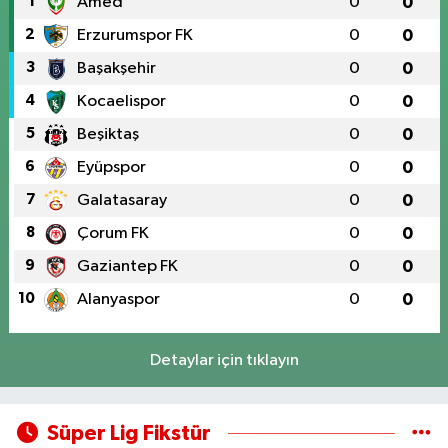
1
Amed
0
0
2
Erzurumspor FK
0
0
3
Başakşehir
0
0
4
Kocaelispor
0
0
5
Beşiktaş
0
0
6
Eyüpspor
0
0
7
Galatasaray
0
0
8
Çorum FK
0
0
9
Gaziantep FK
0
0
10
Alanyaspor
0
0
Detaylar için tıklayın
Süper Lig Fikstür