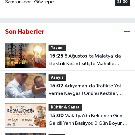
Samsunspor - Göztepe
21:30
Son Haberler
Yaşam
15:25
8 Ağustos'ta Malatya'da
Elektrik Kesintisi! İşte Mahalle
Mahalle Kesinti Listesi..
Asayiş
15:02
Adıyaman'da Trafikte Yol
Verme Kavgası! Önünü Kestiler,
Saldırı Girişimi Kamerada
Kültür & Sanat
15:00
Malatya’da Beklenen Gün
Geldi! Yarın Başlıyor, 9 Gün Boyunca
Sürecek