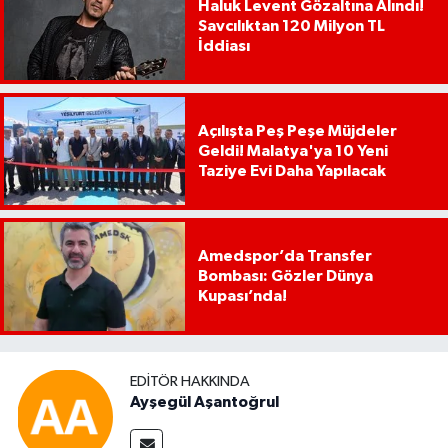
Haluk Levent Gözaltına Alındı!
Savcılıktan 120 Milyon TL
İddiası
Açılışta Peş Peşe Müjdeler
Geldi! Malatya'ya 10 Yeni
Taziye Evi Daha Yapılacak
Amedspor’da Transfer
Bombası: Gözler Dünya
Kupası’nda!
EDITÖR HAKKINDA
Ayşegül Aşantoğrul