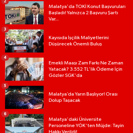
2
Malatya'da TOKİ Konut Başvuruları
Başladı! Yalnızca 2 Başvuru Şartı
Var...
3
Kayısıda İşçilik Maliyetlerini
Düşürecek Önemli Buluş
4
Emekli Maaşı Zam Farkı Ne Zaman
Yatacak? 3.552 TL'lik Ödeme İçin
Gözler SGK'da
5
Malatya’da Yarın Başlıyor! Orası
Dolup Taşacak
6
Malatya'daki Üniversite
Personeline YÖK'ten Müjde: Tayin
Hakkı Verildi!