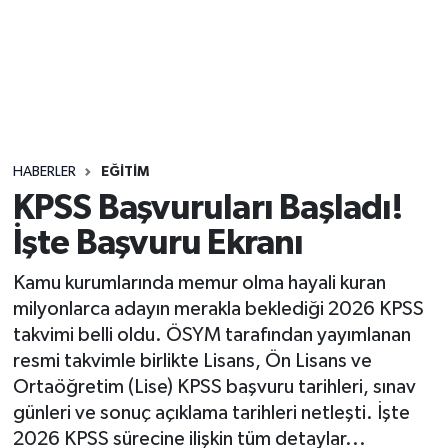
Sağlık
Seri İlan
Siyaset
HABERLER
EĞITIM
Spor
KPSS Başvuruları Başladı!
İşte Başvuru Ekranı
Yaşam
Kamu kurumlarında memur olma hayali kuran
milyonlarca adayın merakla beklediği 2026 KPSS
takvimi belli oldu. ÖSYM tarafından yayımlanan
resmi takvimle birlikte Lisans, Ön Lisans ve
Ortaöğretim (Lise) KPSS başvuru tarihleri, sınav
günleri ve sonuç açıklama tarihleri netleşti. İşte
2026 KPSS sürecine ilişkin tüm detaylar...