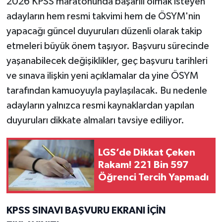
2026 KPSS maratonunda başarılı olmak isteyen
adayların hem resmi takvimi hem de ÖSYM'nin
yapacağı güncel duyuruları düzenli olarak takip
etmeleri büyük önem taşıyor. Başvuru sürecinde
yaşanabilecek değişiklikler, geç başvuru tarihleri
ve sınava ilişkin yeni açıklamalar da yine ÖSYM
tarafından kamuoyuyla paylaşılacak. Bu nedenle
adayların yalnızca resmi kaynaklardan yapılan
duyuruları dikkate almaları tavsiye ediliyor.
LGS’de Dikkat Çeken
Rakam! 221 Bin 597
Öğrenci Tercih Yapmadı
KPSS SINAVI BAŞVURU EKRANI İÇİN