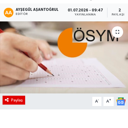
AYŞEGÜL AŞANTOĞRUL
01.07.2026 - 09:47
2
EDITÖR
YAYINLANMA
PAYLAŞIM
Paylaş
-
+
A
A