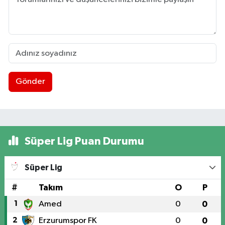
Gönder
Süper Lig Puan Durumu
Süper Lig
#
Takım
O
P
1
Amed
0
0
2
Erzurumspor FK
0
0