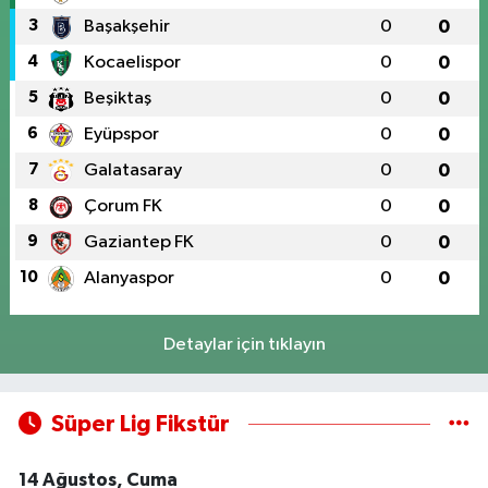
3
Başakşehir
0
0
4
Kocaelispor
0
0
5
Beşiktaş
0
0
6
Eyüpspor
0
0
7
Galatasaray
0
0
8
Çorum FK
0
0
9
Gaziantep FK
0
0
10
Alanyaspor
0
0
Detaylar için tıklayın
Süper Lig Fikstür
14 Ağustos, Cuma