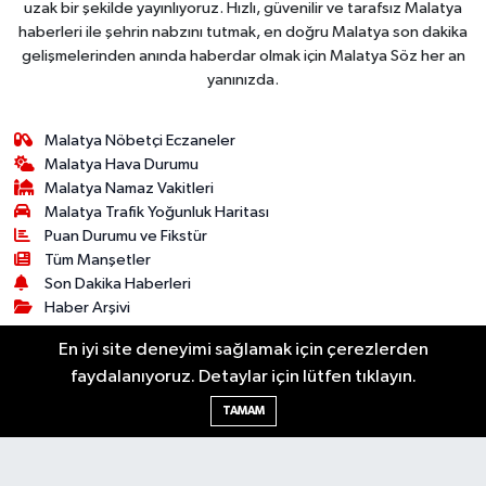
uzak bir şekilde yayınlıyoruz. Hızlı, güvenilir ve tarafsız Malatya
haberleri ile şehrin nabzını tutmak, en doğru Malatya son dakika
gelişmelerinden anında haberdar olmak için Malatya Söz her an
yanınızda.
Malatya Nöbetçi Eczaneler
Malatya Hava Durumu
Malatya Namaz Vakitleri
Malatya Trafik Yoğunluk Haritası
Puan Durumu ve Fikstür
Tüm Manşetler
Son Dakika Haberleri
Haber Arşivi
En iyi site deneyimi sağlamak için çerezlerden
Bilim & Teknoloji
Dünya
Kültür & Sanat
faydalanıyoruz. Detaylar için lütfen tıklayın.
Resmi İlanlar
Asayiş
Dünya
Ekonomi
TAMAM
Gündem
Sağlık
Siyaset
Spor
Yaşam