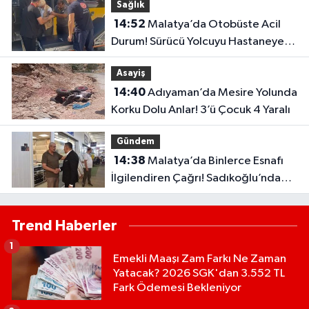
Sağlık
14:52
Malatya’da Otobüste Acil
Durum! Sürücü Yolcuyu Hastaneye
Yetiştirdi
Asayiş
14:40
Adıyaman’da Mesire Yolunda
Korku Dolu Anlar! 3’ü Çocuk 4 Yaralı
Gündem
14:38
Malatya’da Binlerce Esnafı
İlgilendiren Çağrı! Sadıkoğlu’ndan
Kura Fazlası İşyerleri İçin Yeni Talep
Trend Haberler
1
Emekli Maaşı Zam Farkı Ne Zaman
Yatacak? 2026 SGK'dan 3.552 TL
Fark Ödemesi Bekleniyor