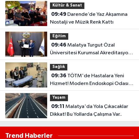
Kültür & Sanat
09:49
Darende’de Yaz Akşamına
Nostalji ve Müzik Renk Kattı
Eğitim
09:46
Malatya Turgut Özal
Üniversitesi Kurumsal Akreditasyon
Belgesi Aldı
Sağlık
09:36
TÖTM'de Hastalara Yeni
Hizmet! Modern Endoskopi Odası
Açıldı
Yaşam
09:11
Malatya'da Yola Çıkacaklar
Dikkat! Bu Yollarda Çalışma Var..
Trend Haberler