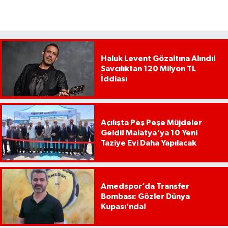
Haluk Levent Gözaltına Alındı!
Savcılıktan 120 Milyon TL
İddiası
Açılışta Peş Peşe Müjdeler
Geldi! Malatya'ya 10 Yeni
Taziye Evi Daha Yapılacak
Amedspor’da Transfer
Bombası: Gözler Dünya
Kupası’nda!