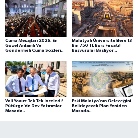
Cuma Mesajları 2026: En
Malatyalı Üniversitelilere 13
Güzel Anlamlı Ve
Bin 750 TL Burs Fırsatı!
Göndermeli Cuma Sözleri..
Başvurular Başlıyor...
Vali Yavuz Tek Tek İnceledi!
Eski Malatya’nın Geleceğini
Pütürge’de Dev Yatırımlar
Belirleyecek Plan Yeniden
Masada..
Masada..