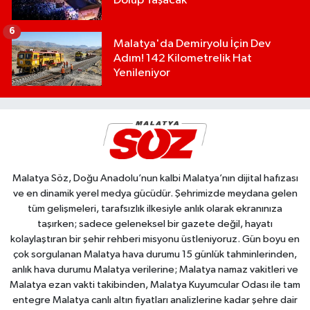
Dolup Taşacak
6
Malatya'da Demiryolu İçin Dev
Adım! 142 Kilometrelik Hat
Yenileniyor
Malatya Söz, Doğu Anadolu’nun kalbi Malatya’nın dijital hafızası
ve en dinamik yerel medya gücüdür. Şehrimizde meydana gelen
tüm gelişmeleri, tarafsızlık ilkesiyle anlık olarak ekranınıza
taşırken; sadece geleneksel bir gazete değil, hayatı
kolaylaştıran bir şehir rehberi misyonu üstleniyoruz. Gün boyu en
çok sorgulanan Malatya hava durumu 15 günlük tahminlerinden,
anlık hava durumu Malatya verilerine; Malatya namaz vakitleri ve
Malatya ezan vakti takibinden, Malatya Kuyumcular Odası ile tam
entegre Malatya canlı altın fiyatları analizlerine kadar şehre dair