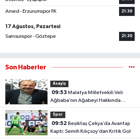
Amed - Erzurumspor FK
21:30
17 Ağustos, Pazartesi
Samsunspor - Göztepe
21:30
Son Haberler
Asayiş
09:53
Malatya Milletvekili Veli
Ağbaba’nın Ağabeyi Hakkında
Tutuklama Kararı
Spor
09:52
Beşiktaş Çekya’da Avantajı
Kaptı: Semih Kılıçsoy’dan Kritik Gol