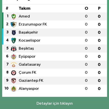
#
Takım
O
P
1
Amed
0
0
2
Erzurumspor FK
0
0
3
Başakşehir
0
0
4
Kocaelispor
0
0
5
Beşiktaş
0
0
6
Eyüpspor
0
0
7
Galatasaray
0
0
8
Çorum FK
0
0
9
Gaziantep FK
0
0
10
Alanyaspor
0
0
Detaylar için tıklayın