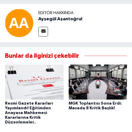
EDITÖR HAKKINDA
Ayşegül Aşantoğrul
Bunlar da ilginizi çekebilir
Resmi Gazete Kararları
MGK Toplantısı Sona Erdi:
Yayımlandı! Eğitimden
Masada 8 Kritik Başlık!
Anayasa Mahkemesi
Kararlarına Kritik
Düzenlemeler..