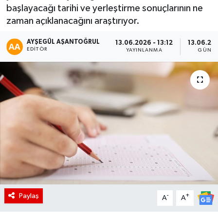
başlayacağı tarihi ve yerleştirme sonuçlarının ne
zaman açıklanacağını araştırıyor.
AYŞEGÜL AŞANTOĞRUL
13.06.2026 - 13:12
13.06.202
EDITÖR
YAYINLANMA
GÜNCE
Paylaş
-
+
A
A