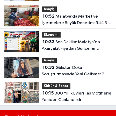
Kritik İtiraz Kararı..
Asayiş
10:52
Malatya’da Market ve
İşletmelere Büyük Denetim: 544 Bin
TL’lik Ceza
Ekonomi
10:33
Son Dakika: Malatya’da
Akaryakıt Fiyatları Güncellendi!
Asayiş
10:32
Gülistan Doku
Soruşturmasında Yeni Gelişme: 2
Dalgıç Tutuklandı..
Kültür & Sanat
10:15
300 Yıllık Evleri Taş Motiflerle
Yeniden Canlandırdı