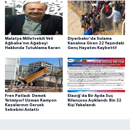
Malatya Milletvekili Veli
Diyarbakır’da Sulama
Ağbaba’nın Ağabeyi
Kanalına Giren 22 Yaşındaki
Hakkında Tutuklama Kararı
Genç Hayatını Kaybetti!
Fren Patladı Demek
Elazığ’da Bir Ayda Suç
Yetmiyor! Uzman Kamyon
Bilançosu Açıklandı: Bin 32
Kazalarının Gerçek
Kişi Yakalandı
Sebebini Anlattı