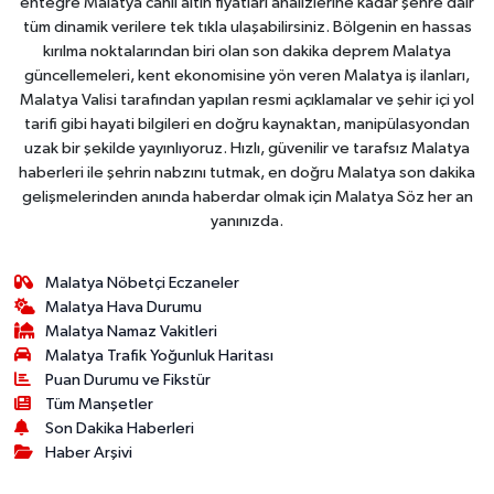
entegre Malatya canlı altın fiyatları analizlerine kadar şehre dair
tüm dinamik verilere tek tıkla ulaşabilirsiniz. Bölgenin en hassas
kırılma noktalarından biri olan son dakika deprem Malatya
güncellemeleri, kent ekonomisine yön veren Malatya iş ilanları,
Malatya Valisi tarafından yapılan resmi açıklamalar ve şehir içi yol
tarifi gibi hayati bilgileri en doğru kaynaktan, manipülasyondan
uzak bir şekilde yayınlıyoruz. Hızlı, güvenilir ve tarafsız Malatya
haberleri ile şehrin nabzını tutmak, en doğru Malatya son dakika
gelişmelerinden anında haberdar olmak için Malatya Söz her an
yanınızda.
Malatya Nöbetçi Eczaneler
Malatya Hava Durumu
Malatya Namaz Vakitleri
Malatya Trafik Yoğunluk Haritası
Puan Durumu ve Fikstür
Tüm Manşetler
Son Dakika Haberleri
Haber Arşivi