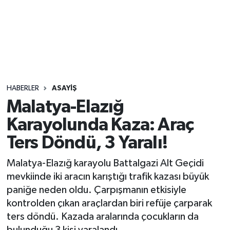
Sağlık
Seri İlan
Siyaset
HABERLER
ASAYIŞ
Spor
Malatya-Elazığ
Karayolunda Kaza: Araç
Yaşam
Ters Döndü, 3 Yaralı!
Malatya-Elazığ karayolu Battalgazi Alt Geçidi
mevkiinde iki aracın karıştığı trafik kazası büyük
paniğe neden oldu. Çarpışmanın etkisiyle
kontrolden çıkan araçlardan biri refüje çarparak
ters döndü. Kazada aralarında çocukların da
bulunduğu 3 kişi yaralandı.