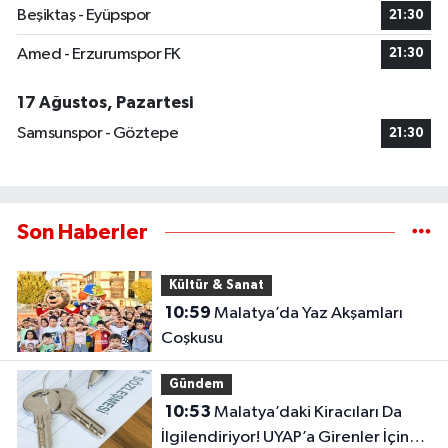
Beşiktaş - Eyüpspor
21:30
Amed - Erzurumspor FK
21:30
17 Ağustos, Pazartesi
Samsunspor - Göztepe
21:30
Son Haberler
Kültür & Sanat
10:59
Malatya’da Yaz Akşamları
Coşkusu
Gündem
10:53
Malatya’daki Kiracıları Da
İlgilendiriyor! UYAP’a Girenler İçin