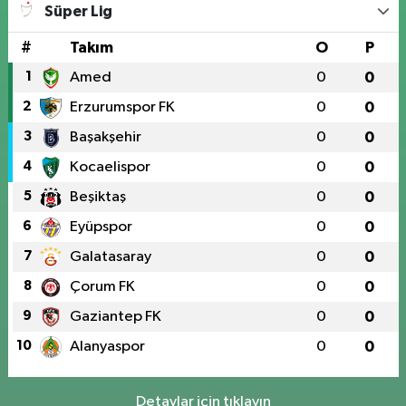
Süper Lig
#
Takım
O
P
1
Amed
0
0
2
Erzurumspor FK
0
0
3
Başakşehir
0
0
4
Kocaelispor
0
0
5
Beşiktaş
0
0
6
Eyüpspor
0
0
7
Galatasaray
0
0
8
Çorum FK
0
0
9
Gaziantep FK
0
0
10
Alanyaspor
0
0
Detaylar için tıklayın