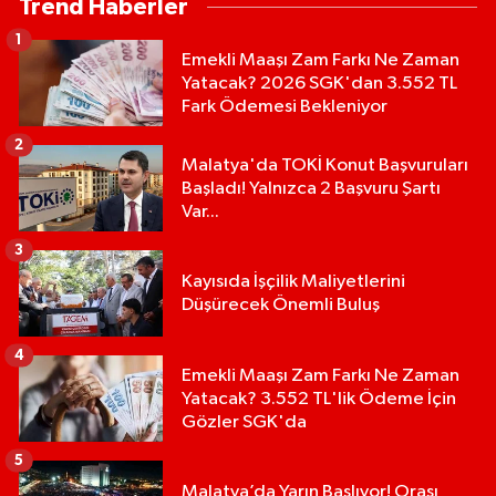
Trend Haberler
1
Emekli Maaşı Zam Farkı Ne Zaman
Yatacak? 2026 SGK'dan 3.552 TL
Fark Ödemesi Bekleniyor
2
Malatya'da TOKİ Konut Başvuruları
Başladı! Yalnızca 2 Başvuru Şartı
Var...
3
Kayısıda İşçilik Maliyetlerini
Düşürecek Önemli Buluş
4
Emekli Maaşı Zam Farkı Ne Zaman
Yatacak? 3.552 TL'lik Ödeme İçin
Gözler SGK'da
5
Malatya’da Yarın Başlıyor! Orası