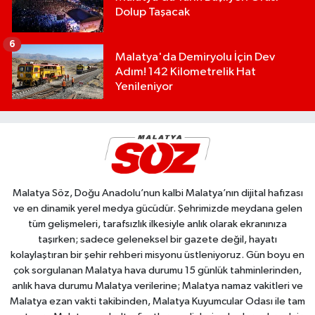
Dolup Taşacak
6
Malatya'da Demiryolu İçin Dev
Adım! 142 Kilometrelik Hat
Yenileniyor
Malatya Söz, Doğu Anadolu’nun kalbi Malatya’nın dijital hafızası
ve en dinamik yerel medya gücüdür. Şehrimizde meydana gelen
tüm gelişmeleri, tarafsızlık ilkesiyle anlık olarak ekranınıza
taşırken; sadece geleneksel bir gazete değil, hayatı
kolaylaştıran bir şehir rehberi misyonu üstleniyoruz. Gün boyu en
çok sorgulanan Malatya hava durumu 15 günlük tahminlerinden,
anlık hava durumu Malatya verilerine; Malatya namaz vakitleri ve
Malatya ezan vakti takibinden, Malatya Kuyumcular Odası ile tam