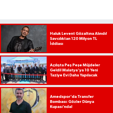
Haluk Levent Gözaltına Alındı!
Savcılıktan 120 Milyon TL
İddiası
Açılışta Peş Peşe Müjdeler
Geldi! Malatya'ya 10 Yeni
Taziye Evi Daha Yapılacak
Amedspor’da Transfer
Bombası: Gözler Dünya
Kupası’nda!