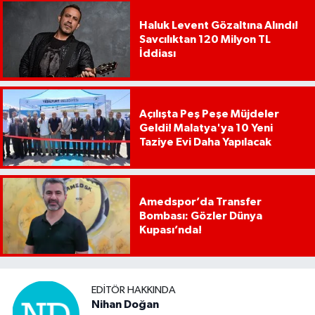
Haluk Levent Gözaltına Alındı!
Savcılıktan 120 Milyon TL
İddiası
Açılışta Peş Peşe Müjdeler
Geldi! Malatya'ya 10 Yeni
Taziye Evi Daha Yapılacak
Amedspor’da Transfer
Bombası: Gözler Dünya
Kupası’nda!
EDITÖR HAKKINDA
Nihan Doğan