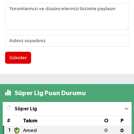
Gönder
Süper Lig Puan Durumu
Süper Lig
#
Takım
O
P
1
Amed
0
0