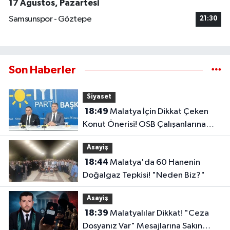
17 Ağustos, Pazartesi
Samsunspor - Göztepe
21:30
Son Haberler
Siyaset
18:49
Malatya İçin Dikkat Çeken
Konut Önerisi! OSB Çalışanlarına
Faizsiz Ev Çağrısı..
Asayiş
18:44
Malatya'da 60 Hanenin
Doğalgaz Tepkisi! "Neden Biz?"
Asayiş
18:39
Malatyalılar Dikkat! "Ceza
Dosyanız Var" Mesajlarına Sakın