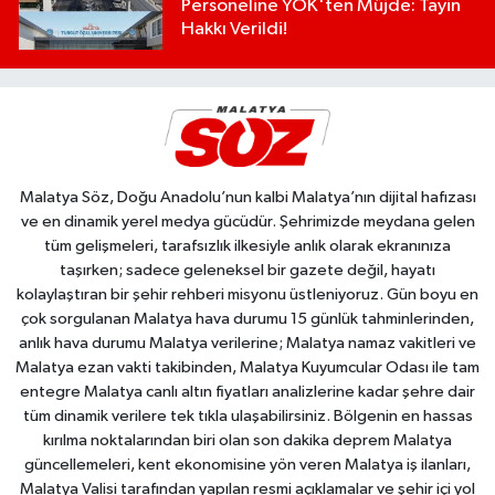
Personeline YÖK'ten Müjde: Tayin
Hakkı Verildi!
Malatya Söz, Doğu Anadolu’nun kalbi Malatya’nın dijital hafızası
ve en dinamik yerel medya gücüdür. Şehrimizde meydana gelen
tüm gelişmeleri, tarafsızlık ilkesiyle anlık olarak ekranınıza
taşırken; sadece geleneksel bir gazete değil, hayatı
kolaylaştıran bir şehir rehberi misyonu üstleniyoruz. Gün boyu en
çok sorgulanan Malatya hava durumu 15 günlük tahminlerinden,
anlık hava durumu Malatya verilerine; Malatya namaz vakitleri ve
Malatya ezan vakti takibinden, Malatya Kuyumcular Odası ile tam
entegre Malatya canlı altın fiyatları analizlerine kadar şehre dair
tüm dinamik verilere tek tıkla ulaşabilirsiniz. Bölgenin en hassas
kırılma noktalarından biri olan son dakika deprem Malatya
güncellemeleri, kent ekonomisine yön veren Malatya iş ilanları,
Malatya Valisi tarafından yapılan resmi açıklamalar ve şehir içi yol