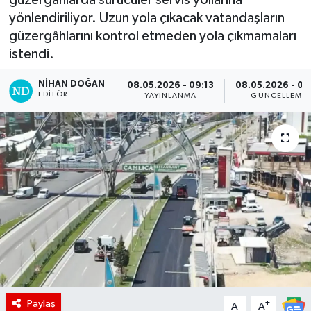
yönlendiriliyor. Uzun yola çıkacak vatandaşların
güzergâhlarını kontrol etmeden yola çıkmamaları
istendi.
NIHAN DOĞAN
08.05.2026 - 09:13
08.05.2026 - 09
EDITÖR
YAYINLANMA
GÜNCELLEME
Paylaş
-
+
A
A