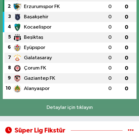
2
Erzurumspor FK
0
0
3
Başakşehir
0
0
4
Kocaelispor
0
0
5
Beşiktaş
0
0
6
Eyüpspor
0
0
7
Galatasaray
0
0
8
Çorum FK
0
0
9
Gaziantep FK
0
0
10
Alanyaspor
0
0
Detaylar için tıklayın
Süper Lig Fikstür