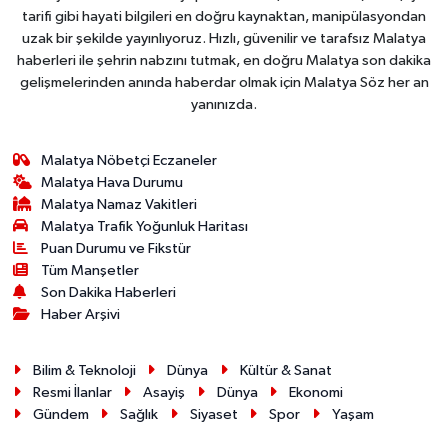
tarifi gibi hayati bilgileri en doğru kaynaktan, manipülasyondan
uzak bir şekilde yayınlıyoruz. Hızlı, güvenilir ve tarafsız Malatya
haberleri ile şehrin nabzını tutmak, en doğru Malatya son dakika
gelişmelerinden anında haberdar olmak için Malatya Söz her an
yanınızda.
Malatya Nöbetçi Eczaneler
Malatya Hava Durumu
Malatya Namaz Vakitleri
Malatya Trafik Yoğunluk Haritası
Puan Durumu ve Fikstür
Tüm Manşetler
Son Dakika Haberleri
Haber Arşivi
Bilim & Teknoloji
Dünya
Kültür & Sanat
Resmi İlanlar
Asayiş
Dünya
Ekonomi
Gündem
Sağlık
Siyaset
Spor
Yaşam