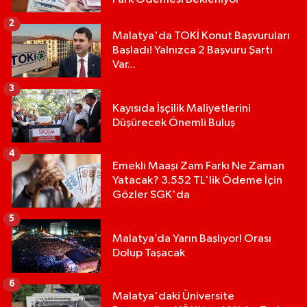
2
Malatya'da TOKİ Konut Başvuruları
Başladı! Yalnızca 2 Başvuru Şartı
Var...
3
Kayısıda İşçilik Maliyetlerini
Düşürecek Önemli Buluş
4
Emekli Maaşı Zam Farkı Ne Zaman
Yatacak? 3.552 TL'lik Ödeme İçin
Gözler SGK'da
5
Malatya’da Yarın Başlıyor! Orası
Dolup Taşacak
6
Malatya'daki Üniversite