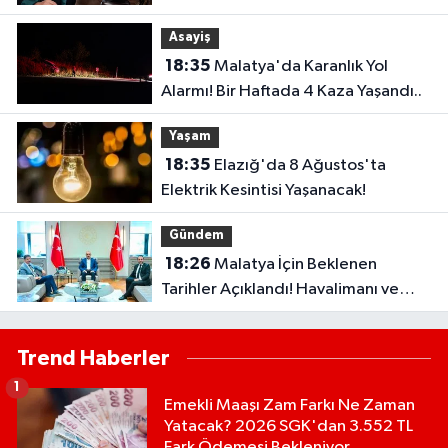
Kanmayın
Asayiş
18:35
Malatya'da Karanlık Yol
Alarmı! Bir Haftada 4 Kaza Yaşandı..
Yaşam
18:35
Elazığ'da 8 Ağustos'ta
Elektrik Kesintisi Yaşanacak!
Gündem
18:26
Malatya İçin Beklenen
Tarihler Açıklandı! Havalimanı ve
Çevre Yolu Açılıyor..
Trend Haberler
1
Emekli Maaşı Zam Farkı Ne Zaman
Yatacak? 2026 SGK'dan 3.552 TL
Fark Ödemesi Bekleniyor