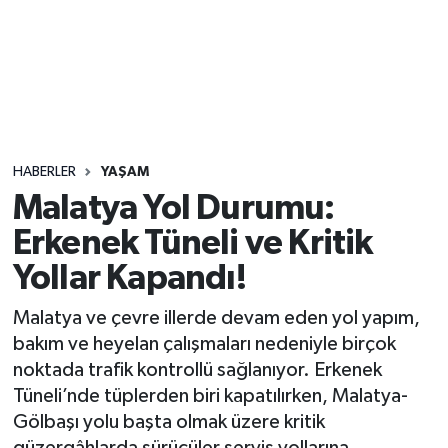
Sağlık
Seri İlan
Siyaset
HABERLER
YAŞAM
Spor
Malatya Yol Durumu:
Erkenek Tüneli ve Kritik
Yaşam
Yollar Kapandı!
Malatya ve çevre illerde devam eden yol yapım,
bakım ve heyelan çalışmaları nedeniyle birçok
noktada trafik kontrollü sağlanıyor. Erkenek
Tüneli’nde tüplerden biri kapatılırken, Malatya-
Gölbaşı yolu başta olmak üzere kritik
güzergâhlarda sürücüler servis yollarına