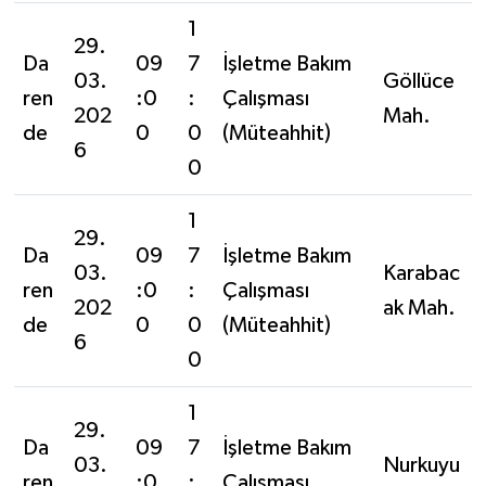
1
29.
Da
09
7
İşletme Bakım
03.
Göllüce
ren
:0
:
Çalışması
202
Mah.
de
0
0
(Müteahhit)
6
0
1
29.
Da
09
7
İşletme Bakım
03.
Karabac
ren
:0
:
Çalışması
202
ak Mah.
de
0
0
(Müteahhit)
6
0
1
29.
Da
09
7
İşletme Bakım
03.
Nurkuyu
ren
:0
:
Çalışması