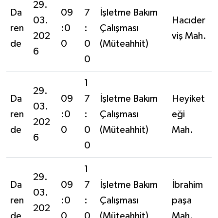
29.
Da
09
7
İşletme Bakım
03.
Hacıder
ren
:0
:
Çalışması
202
viş Mah.
de
0
0
(Müteahhit)
6
0
1
29.
Da
09
7
İşletme Bakım
Heyiket
03.
ren
:0
:
Çalışması
eği
202
de
0
0
(Müteahhit)
Mah.
6
0
1
29.
Da
09
7
İşletme Bakım
İbrahim
03.
ren
:0
:
Çalışması
paşa
202
de
0
0
(Müteahhit)
Mah.