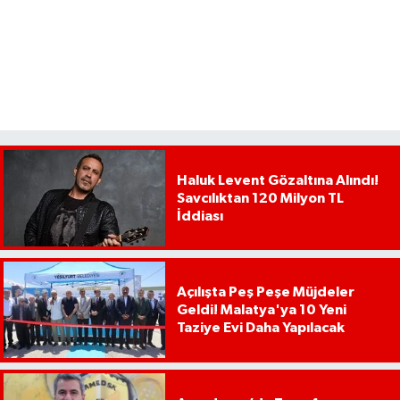
Haluk Levent Gözaltına Alındı!
Savcılıktan 120 Milyon TL
İddiası
Açılışta Peş Peşe Müjdeler
Geldi! Malatya'ya 10 Yeni
Taziye Evi Daha Yapılacak