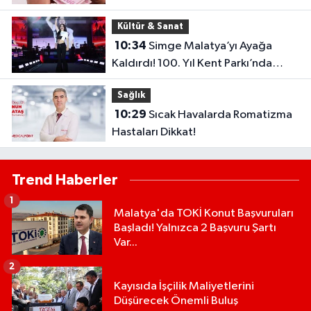
İşte en yüksek ödeme
Kültür & Sanat
10:34
Simge Malatya’yı Ayağa
Kaldırdı! 100. Yıl Kent Parkı’nda
Büyük Coşku
Sağlık
10:29
Sıcak Havalarda Romatizma
Hastaları Dikkat!
Trend Haberler
1
Malatya'da TOKİ Konut Başvuruları
Başladı! Yalnızca 2 Başvuru Şartı
Var...
2
Kayısıda İşçilik Maliyetlerini
Düşürecek Önemli Buluş