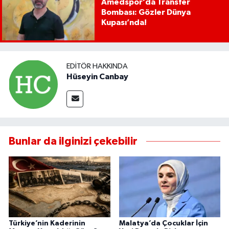
Amedspor’da Transfer
Bombası: Gözler Dünya
Kupası’nda!
EDITÖR HAKKINDA
Hüseyin Canbay
Bunlar da ilginizi çekebilir
Türkiye’nin Kaderinin
Malatya’da Çocuklar İçin