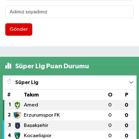
Gönder
Süper Lig Puan Durumu
Süper Lig
#
Takım
O
P
1
Amed
0
0
2
Erzurumspor FK
0
0
3
Başakşehir
0
0
4
Kocaelispor
0
0