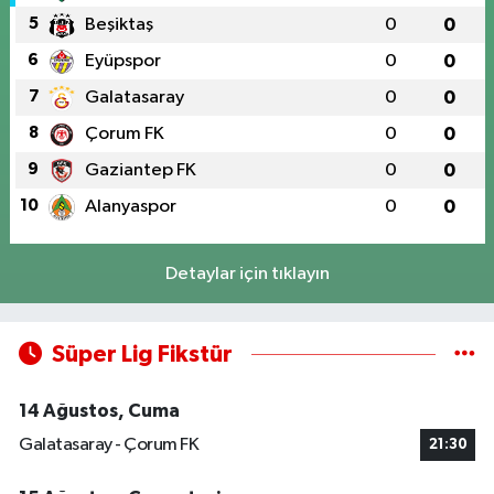
5
Beşiktaş
0
0
6
Eyüpspor
0
0
7
Galatasaray
0
0
8
Çorum FK
0
0
9
Gaziantep FK
0
0
10
Alanyaspor
0
0
Detaylar için tıklayın
Süper Lig Fikstür
14 Ağustos, Cuma
Galatasaray - Çorum FK
21:30