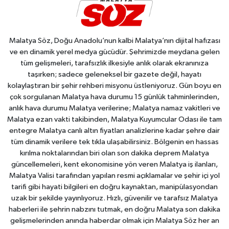
Malatya Söz, Doğu Anadolu’nun kalbi Malatya’nın dijital hafızası
ve en dinamik yerel medya gücüdür. Şehrimizde meydana gelen
tüm gelişmeleri, tarafsızlık ilkesiyle anlık olarak ekranınıza
taşırken; sadece geleneksel bir gazete değil, hayatı
kolaylaştıran bir şehir rehberi misyonu üstleniyoruz. Gün boyu en
çok sorgulanan Malatya hava durumu 15 günlük tahminlerinden,
anlık hava durumu Malatya verilerine; Malatya namaz vakitleri ve
Malatya ezan vakti takibinden, Malatya Kuyumcular Odası ile tam
entegre Malatya canlı altın fiyatları analizlerine kadar şehre dair
tüm dinamik verilere tek tıkla ulaşabilirsiniz. Bölgenin en hassas
kırılma noktalarından biri olan son dakika deprem Malatya
güncellemeleri, kent ekonomisine yön veren Malatya iş ilanları,
Malatya Valisi tarafından yapılan resmi açıklamalar ve şehir içi yol
tarifi gibi hayati bilgileri en doğru kaynaktan, manipülasyondan
uzak bir şekilde yayınlıyoruz. Hızlı, güvenilir ve tarafsız Malatya
haberleri ile şehrin nabzını tutmak, en doğru Malatya son dakika
gelişmelerinden anında haberdar olmak için Malatya Söz her an