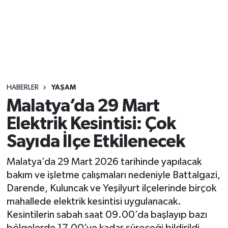
Sağlık
Seri İlan
Siyaset
HABERLER
YAŞAM
Spor
Malatya’da 29 Mart
Elektrik Kesintisi: Çok
Yaşam
Sayıda İlçe Etkilenecek
Malatya’da 29 Mart 2026 tarihinde yapılacak
bakım ve işletme çalışmaları nedeniyle Battalgazi,
Darende, Kuluncak ve Yeşilyurt ilçelerinde birçok
mahallede elektrik kesintisi uygulanacak.
Kesintilerin sabah saat 09.00’da başlayıp bazı
bölgelerde 17.00’ye kadar süreceği bildirildi.