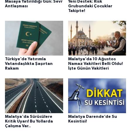
Masaya Yatırıldığı Gün: Sevr
Yeni Destek: Risk
Antlaşması
Grubundaki Çocuklar
Takipte!
Türkiye’de Yatırımla
Malatya’da 10 Ağustos
Vatandaşlıkta Şaşırtan
Namaz Vakitleri Belli Oldu!
Rakam
İşte Günün Vakitleri
Malatya'da Sürücülere
Malatya Darende’de Su
Kritik Uyarı! Bu Yollarda
Kesintisi!
Çalışma Var..