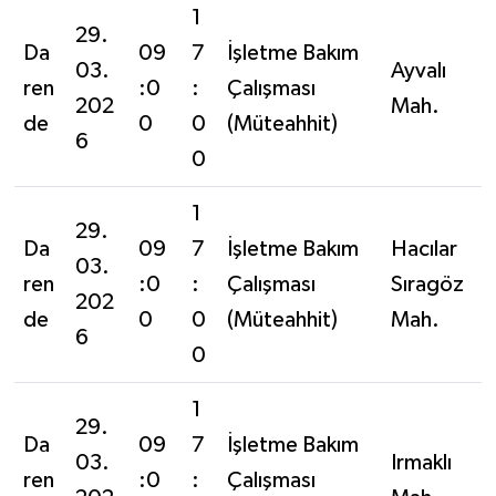
1
29.
Da
09
7
İşletme Bakım
03.
Ayvalı
ren
:0
:
Çalışması
202
Mah.
de
0
0
(Müteahhit)
6
0
1
29.
Da
09
7
İşletme Bakım
Hacılar
03.
ren
:0
:
Çalışması
Sıragöz
202
de
0
0
(Müteahhit)
Mah.
6
0
1
29.
Da
09
7
İşletme Bakım
03.
Irmaklı
ren
:0
:
Çalışması