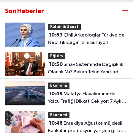
Son Haberler
Kültür & Sanat
10:53
Çinli Arkeologlar Türkiye’de
Neolitik Çağın İzini Sürüyor!
Eğitim
10:50
Sınav Sisteminde Değişiklik
Olacak Mı? Bakan Tekin Yanıtladı
Ekonomi
10:49
Malatya Havalimanında
Yolcu Trafiği Dikkat Çekiyor: 7 Aylık
Veriler Açıklandı..
Ekonomi
10:46
Emekliye Ağustos müjdesi!
Bankalar promosyon yarışına girdi: