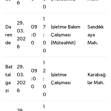
6
0
1
29.
Da
09
7
İşletme Bakım
Sandıkk
03.
ren
:0
:
Çalışması
aya
202
de
0
0
(Müteahhit)
Mah.
6
0
1
Bat
29.
09
2
tal
03.
İşletme
Karabağ
:0
:
ga
202
Çalışması
lar Mah.
0
0
zi
6
0
1
29.