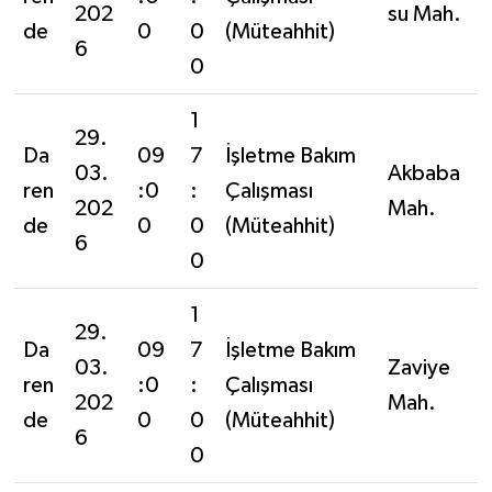
202
su Mah.
de
0
0
(Müteahhit)
6
0
1
29.
Da
09
7
İşletme Bakım
03.
Akbaba
ren
:0
:
Çalışması
202
Mah.
de
0
0
(Müteahhit)
6
0
1
29.
Da
09
7
İşletme Bakım
03.
Zaviye
ren
:0
:
Çalışması
202
Mah.
de
0
0
(Müteahhit)
6
0