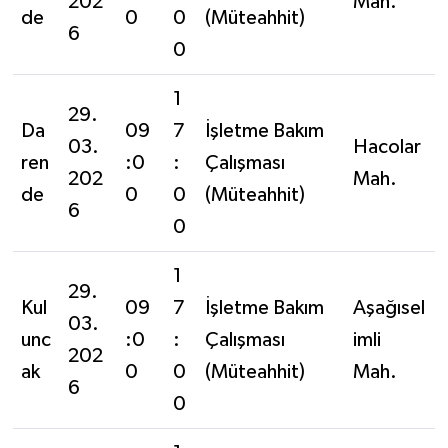
202
Mah.
de
0
0
(Müteahhit)
6
0
1
29.
Da
09
7
İşletme Bakım
03.
Hacolar
ren
:0
:
Çalışması
202
Mah.
de
0
0
(Müteahhit)
6
0
1
29.
Kul
09
7
İşletme Bakım
Aşağısel
03.
unc
:0
:
Çalışması
imli
202
ak
0
0
(Müteahhit)
Mah.
6
0