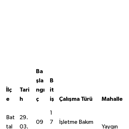
Ba
şla
B
İlç
Tari
ngı
it
e
h
ç
iş
Çalışma Türü
Mahalle
1
Bat
29.
09
7
İşletme Bakım
tal
03.
Yaygın