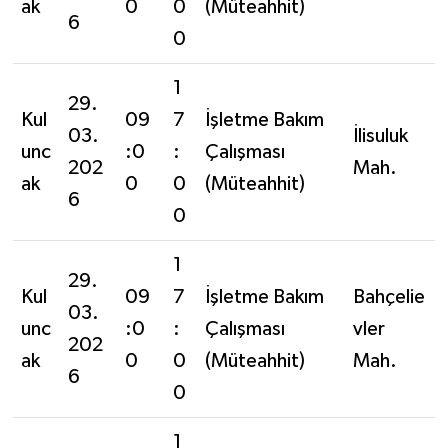
ak
0
0
(Müteahhit)
6
0
1
29.
Kul
09
7
İşletme Bakım
03.
İlisuluk
unc
:0
:
Çalışması
202
Mah.
ak
0
0
(Müteahhit)
6
0
1
29.
Kul
09
7
İşletme Bakım
Bahçelie
03.
unc
:0
:
Çalışması
vler
202
ak
0
0
(Müteahhit)
Mah.
6
0
1