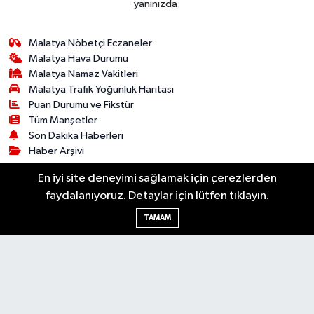
yanınızda.
Malatya Nöbetçi Eczaneler
Malatya Hava Durumu
Malatya Namaz Vakitleri
Malatya Trafik Yoğunluk Haritası
Puan Durumu ve Fikstür
Tüm Manşetler
Son Dakika Haberleri
Haber Arşivi
En iyi site deneyimi sağlamak için çerezlerden
Bilim & Teknoloji
Dünya
Kültür & Sanat
faydalanıyoruz. Detaylar için lütfen tıklayın.
Resmi İlanlar
Asayiş
Dünya
Ekonomi
TAMAM
Gündem
Sağlık
Siyaset
Spor
Yaşam
© 2026 Malatya Söz - Malatya Son Dakika
RSS
Haberleri. Tüm hakları saklıdır. Kaynak gösterilmeden