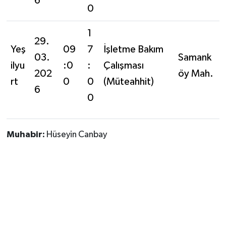
6
0
1
29.
Yeş
09
7
İşletme Bakım
03.
Samank
ilyu
:0
:
Çalışması
202
öy Mah.
rt
0
0
(Müteahhit)
6
0
Muhabir:
Hüseyin Canbay