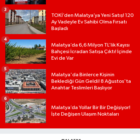
3
TOKİ’den Malatya’ya Yeni Satış! 120
Ay Vadeyle Ev Sahibi Olma Fırsatı
Başladı
4
Malatya’da 6,6 Milyon TL’lik Kayısı
Bahçesi İcradan Satışa Çıktı! İçinde
Evi de Var
5
Malatya'da Binlerce Kişinin
Beklediği Gün Geldi! 8 Ağustos'ta
Anahtar Teslimleri Başlıyor
6
Malatya’da Yollar Bir Bir Değişiyor!
İşte Değişen Ulaşım Noktaları