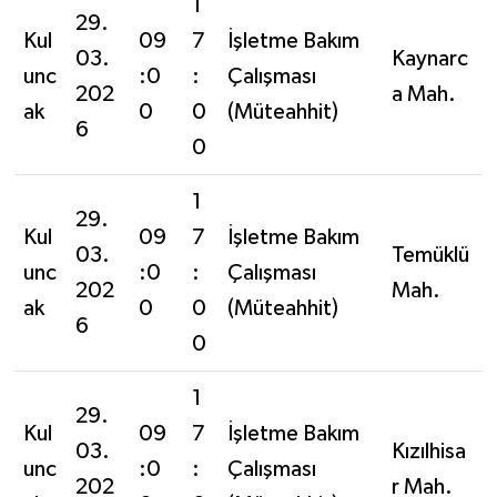
1
29.
Kul
09
7
İşletme Bakım
03.
Kaynarc
unc
:0
:
Çalışması
202
a Mah.
ak
0
0
(Müteahhit)
6
0
1
29.
Kul
09
7
İşletme Bakım
03.
Temüklü
unc
:0
:
Çalışması
202
Mah.
ak
0
0
(Müteahhit)
6
0
1
29.
Kul
09
7
İşletme Bakım
03.
Kızılhisa
unc
:0
:
Çalışması
202
r Mah.