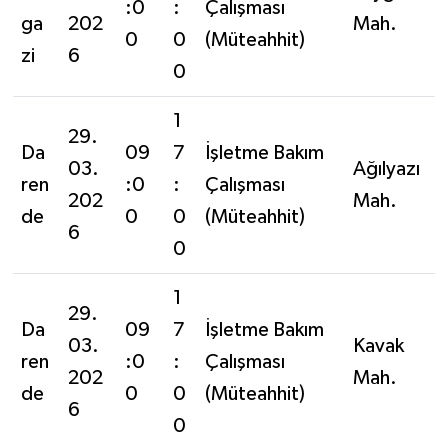
:0
:
Çalışması
ga
202
Mah.
0
0
(Müteahhit)
zi
6
0
1
29.
Da
09
7
İşletme Bakım
03.
Ağılyazı
ren
:0
:
Çalışması
202
Mah.
de
0
0
(Müteahhit)
6
0
1
29.
Da
09
7
İşletme Bakım
03.
Kavak
ren
:0
:
Çalışması
202
Mah.
de
0
0
(Müteahhit)
6
0