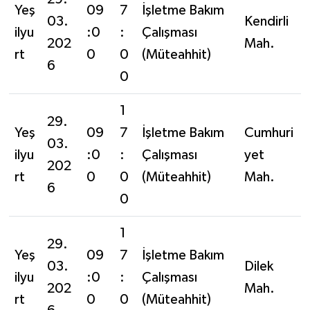
Yeş
09
7
İşletme Bakım
03.
Kendirli
ilyu
:0
:
Çalışması
202
Mah.
rt
0
0
(Müteahhit)
6
0
1
29.
Yeş
09
7
İşletme Bakım
Cumhuri
03.
ilyu
:0
:
Çalışması
yet
202
rt
0
0
(Müteahhit)
Mah.
6
0
1
29.
Yeş
09
7
İşletme Bakım
03.
Dilek
ilyu
:0
:
Çalışması
202
Mah.
rt
0
0
(Müteahhit)