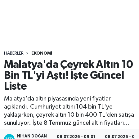
Sağlık
Seri İlan
Siyaset
HABERLER
EKONOMI
Spor
Malatya'da Çeyrek Altın 10
Bin TL'yi Aştı! İşte Güncel
Yaşam
Liste
Malatya'da altın piyasasında yeni fiyatlar
açıklandı. Cumhuriyet altını 104 bin TL'ye
yaklaşırken, çeyrek altın 10 bin 400 TL'den satışa
sunuluyor. İşte 8 Temmuz güncel altın fiyatları…
NIHAN DOĞAN
08.07.2026 - 09:01
08.07.2026 - 09