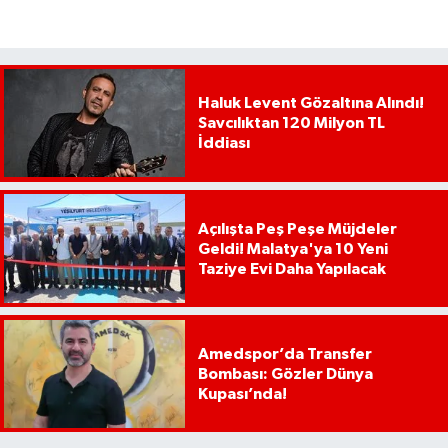
Haluk Levent Gözaltına Alındı!
Savcılıktan 120 Milyon TL
İddiası
Açılışta Peş Peşe Müjdeler
Geldi! Malatya'ya 10 Yeni
Taziye Evi Daha Yapılacak
Amedspor’da Transfer
Bombası: Gözler Dünya
Kupası’nda!