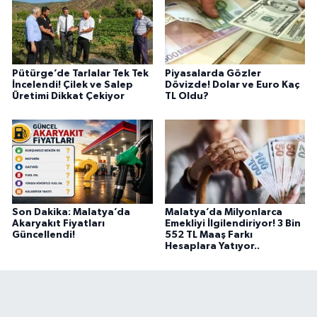
Pütürge’de Tarlalar Tek Tek
Piyasalarda Gözler
İncelendi! Çilek ve Salep
Dövizde! Dolar ve Euro Kaç
Üretimi Dikkat Çekiyor
TL Oldu?
Son Dakika: Malatya’da
Malatya’da Milyonlarca
Akaryakıt Fiyatları
Emekliyi İlgilendiriyor! 3 Bin
Güncellendi!
552 TL Maaş Farkı
Hesaplara Yatıyor..