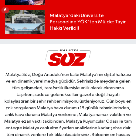
6
Malatya'daki Üniversite
Personeline YÖK'ten Müjde: Tayin
Hakkı Verildi!
Malatya Söz, Doğu Anadolu’nun kalbi Malatya’nın dijital hafızası
ve en dinamik yerel medya gücüdür. Şehrimizde meydana gelen
tüm gelişmeleri, tarafsızlık ilkesiyle anlık olarak ekranınıza
taşırken; sadece geleneksel bir gazete değil, hayatı
kolaylaştıran bir şehir rehberi misyonu üstleniyoruz. Gün boyu en
çok sorgulanan Malatya hava durumu 15 günlük tahminlerinden,
anlık hava durumu Malatya verilerine; Malatya namaz vakitleri ve
Malatya ezan vakti takibinden, Malatya Kuyumcular Odası ile tam
entegre Malatya canlı altın fiyatları analizlerine kadar şehre dair
tüm dinamik verilere tek tıkla ulaşabilirsiniz. Bölgenin en hassas