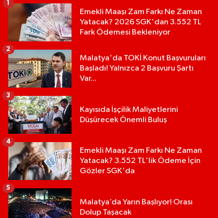
1
Emekli Maaşı Zam Farkı Ne Zaman
Yatacak? 2026 SGK'dan 3.552 TL
Fark Ödemesi Bekleniyor
2
Malatya'da TOKİ Konut Başvuruları
Başladı! Yalnızca 2 Başvuru Şartı
Var...
3
Kayısıda İşçilik Maliyetlerini
Düşürecek Önemli Buluş
4
Emekli Maaşı Zam Farkı Ne Zaman
Yatacak? 3.552 TL'lik Ödeme İçin
Gözler SGK'da
5
Malatya’da Yarın Başlıyor! Orası
Dolup Taşacak