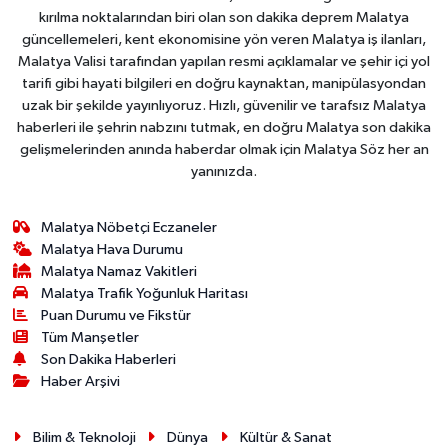
kırılma noktalarından biri olan son dakika deprem Malatya
güncellemeleri, kent ekonomisine yön veren Malatya iş ilanları,
Malatya Valisi tarafından yapılan resmi açıklamalar ve şehir içi yol
tarifi gibi hayati bilgileri en doğru kaynaktan, manipülasyondan
uzak bir şekilde yayınlıyoruz. Hızlı, güvenilir ve tarafsız Malatya
haberleri ile şehrin nabzını tutmak, en doğru Malatya son dakika
gelişmelerinden anında haberdar olmak için Malatya Söz her an
yanınızda.
Malatya Nöbetçi Eczaneler
Malatya Hava Durumu
Malatya Namaz Vakitleri
Malatya Trafik Yoğunluk Haritası
Puan Durumu ve Fikstür
Tüm Manşetler
Son Dakika Haberleri
Haber Arşivi
Bilim & Teknoloji
Dünya
Kültür & Sanat