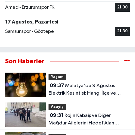
Amed - Erzurumspor FK
21:30
17 Ağustos, Pazartesi
Samsunspor - Göztepe
21:30
Son Haberler
Yaşam
09:37
Malatya'da 9 Ağustos
Elektrik Kesintisi: Hangi İlçe ve
Mahallelerde Elektrikler Kesilecek?
Asayiş
09:31
Rojin Kabaiş ve Diğer
Mağdur Ailelerini Hedef Alan
Şebekeye Operasyon