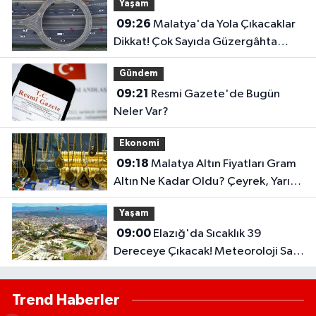
Yaşam
09:26
Malatya'da Yola Çıkacaklar
Dikkat! Çok Sayıda Güzergâhta
Çalışma Sürüyor..
Gündem
09:21
Resmi Gazete'de Bugün
Neler Var?
Ekonomi
09:18
Malatya Altın Fiyatları Gram
Altın Ne Kadar Oldu? Çeyrek, Yarım
ve Ata Altın Kaç TL?
Yaşam
09:00
Elazığ'da Sıcaklık 39
Dereceye Çıkacak! Meteoroloji Saat
Vererek Uyardı..
Trend Haberler