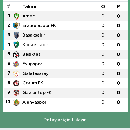
#
Takım
O
P
1
Amed
0
0
2
Erzurumspor FK
0
0
3
Başakşehir
0
0
4
Kocaelispor
0
0
5
Beşiktaş
0
0
6
Eyüpspor
0
0
7
Galatasaray
0
0
8
Çorum FK
0
0
9
Gaziantep FK
0
0
10
Alanyaspor
0
0
Detaylar için tıklayın