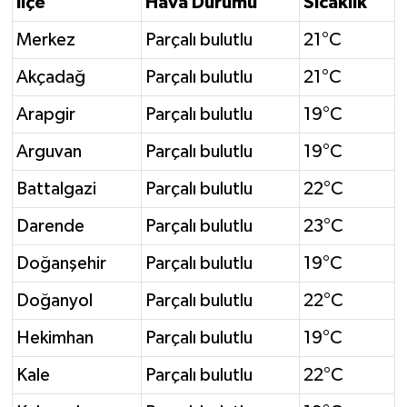
İlçe
Hava Durumu
Sıcaklık
Merkez
Parçalı bulutlu
21°C
Akçadağ
Parçalı bulutlu
21°C
Arapgir
Parçalı bulutlu
19°C
Arguvan
Parçalı bulutlu
19°C
Battalgazi
Parçalı bulutlu
22°C
Darende
Parçalı bulutlu
23°C
Doğanşehir
Parçalı bulutlu
19°C
Doğanyol
Parçalı bulutlu
22°C
Hekimhan
Parçalı bulutlu
19°C
Kale
Parçalı bulutlu
22°C