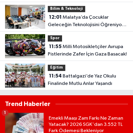
Hız Verdi..
Bilim & Teknoloji
12:01
Malatya’da Çocuklar
Geleceğin Teknolojisini Öğreniyor:
Robotik Kodlama Kursu Başladı
Spor
11:55
Milli Motosikletçiler Avrupa
Pistlerinde Zafer İçin Gaza Basacak!
Eğitim
11:54
Battalgazi’de Yaz Okulu
Finalinde Mutlu Anlar Yaşandı
Trend Haberler
1
Emekli Maaşı Zam Farkı Ne Zaman
Yatacak? 2026 SGK'dan 3.552 TL
Fark Ödemesi Bekleniyor