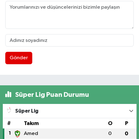
Gönder
Süper Lig Puan Durumu
Süper Lig
#
Takım
O
P
1
Amed
0
0