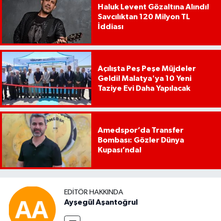
Haluk Levent Gözaltına Alındı!
Savcılıktan 120 Milyon TL
İddiası
Açılışta Peş Peşe Müjdeler
Geldi! Malatya'ya 10 Yeni
Taziye Evi Daha Yapılacak
Amedspor’da Transfer
Bombası: Gözler Dünya
Kupası’nda!
EDITÖR HAKKINDA
Ayşegül Aşantoğrul