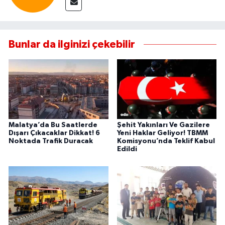
Bunlar da ilginizi çekebilir
Malatya’da Bu Saatlerde
Şehit Yakınları Ve Gazilere
Dışarı Çıkacaklar Dikkat! 6
Yeni Haklar Geliyor! TBMM
Noktada Trafik Duracak
Komisyonu’nda Teklif Kabul
Edildi