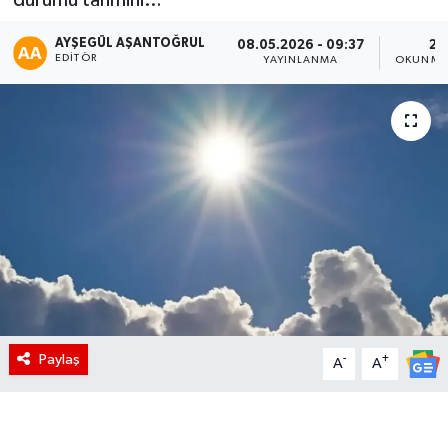
AYŞEGÜL AŞANTOĞRUL
08.05.2026 - 09:37
2 
EDITÖR
YAYINLANMA
OKUNMA 
Paylaş
-
+
A
A