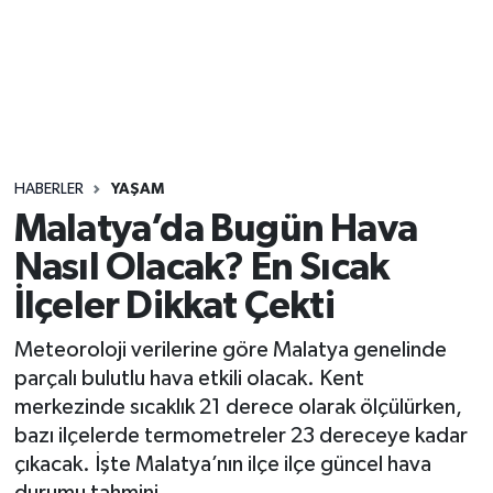
Sağlık
Seri İlan
Siyaset
HABERLER
YAŞAM
Spor
Malatya’da Bugün Hava
Nasıl Olacak? En Sıcak
Yaşam
İlçeler Dikkat Çekti
Meteoroloji verilerine göre Malatya genelinde
parçalı bulutlu hava etkili olacak. Kent
merkezinde sıcaklık 21 derece olarak ölçülürken,
bazı ilçelerde termometreler 23 dereceye kadar
çıkacak. İşte Malatya’nın ilçe ilçe güncel hava
durumu tahmini…