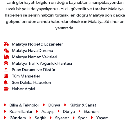
tarifi gibi hayati bilgileri en doğru kaynaktan, manipülasyondan
uzak bir şekilde yayınlıyoruz. Hızlı, güvenilir ve tarafsız Malatya
haberleri ile şehrin nabzını tutmak, en doğru Malatya son dakika
gelişmelerinden anında haberdar olmak için Malatya Söz her an
yanınızda.
Malatya Nöbetçi Eczaneler
Malatya Hava Durumu
Malatya Namaz Vakitleri
Malatya Trafik Yoğunluk Haritası
Puan Durumu ve Fikstür
Tüm Manşetler
Son Dakika Haberleri
Haber Arşivi
Bilim & Teknoloji
Dünya
Kültür & Sanat
Resmi İlanlar
Asayiş
Dünya
Ekonomi
Gündem
Sağlık
Siyaset
Spor
Yaşam