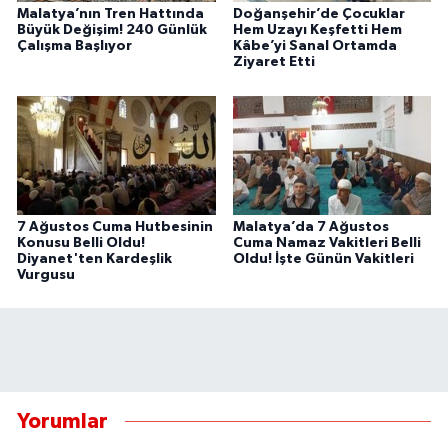
Malatya’nın Tren Hattında
Doğanşehir’de Çocuklar
Büyük Değişim! 240 Günlük
Hem Uzayı Keşfetti Hem
Çalışma Başlıyor
Kâbe’yi Sanal Ortamda
Ziyaret Etti
7 Ağustos Cuma Hutbesinin
Malatya’da 7 Ağustos
Konusu Belli Oldu!
Cuma Namaz Vakitleri Belli
Diyanet'ten Kardeşlik
Oldu! İşte Günün Vakitleri
Vurgusu
Yorumlar