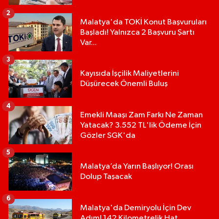
2
Malatya'da TOKİ Konut Başvuruları
Başladı! Yalnızca 2 Başvuru Şartı
Var...
3
Kayısıda İşçilik Maliyetlerini
Düşürecek Önemli Buluş
4
Emekli Maaşı Zam Farkı Ne Zaman
Yatacak? 3.552 TL'lik Ödeme İçin
Gözler SGK'da
5
Malatya’da Yarın Başlıyor! Orası
Dolup Taşacak
6
Malatya'da Demiryolu İçin Dev
Adım! 142 Kilometrelik Hat