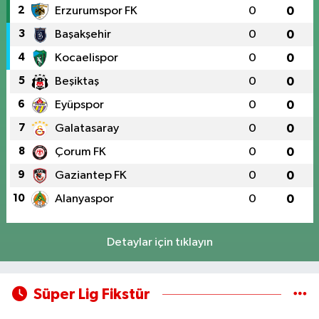
2
Erzurumspor FK
0
0
3
Başakşehir
0
0
4
Kocaelispor
0
0
5
Beşiktaş
0
0
6
Eyüpspor
0
0
7
Galatasaray
0
0
8
Çorum FK
0
0
9
Gaziantep FK
0
0
10
Alanyaspor
0
0
Detaylar için tıklayın
Süper Lig Fikstür