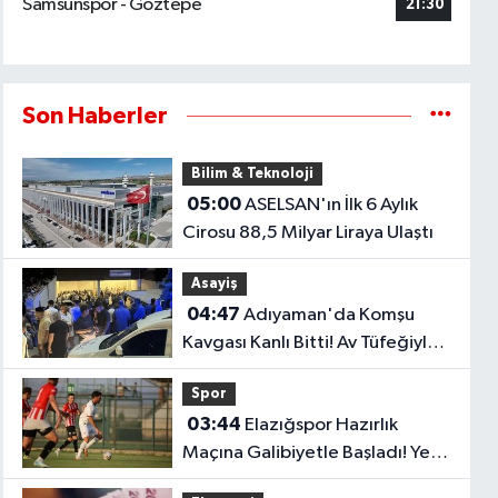
Samsunspor - Göztepe
21:30
Son Haberler
Bilim & Teknoloji
05:00
ASELSAN'ın İlk 6 Aylık
Cirosu 88,5 Milyar Liraya Ulaştı
Asayiş
04:47
Adıyaman'da Komşu
Kavgası Kanlı Bitti! Av Tüfeğiyle
Ateş Açtı: 1 Ölü, 1 Yaralı
Spor
03:44
Elazığspor Hazırlık
Maçına Galibiyetle Başladı! Yeni
Sezon Öncesi Umut Veren