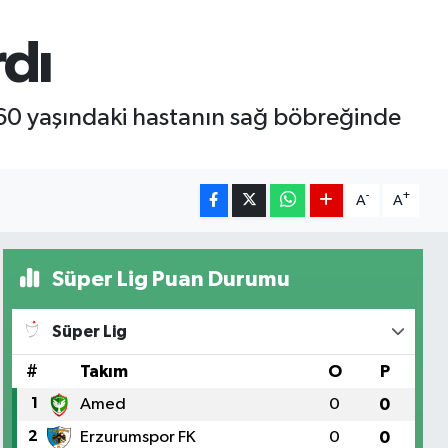
rdı
 60 yaşındaki hastanın sağ böbreğinde
-
+
A
A
Süper Lig Puan Durumu
Süper Lig
#
Takım
O
P
1
Amed
0
0
2
Erzurumspor FK
0
0