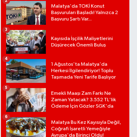
2
Malatya'da TOKİ Konut
Başvuruları Başladı! Yalnızca 2
Başvuru Şartı Var...
3
Kayısıda İşçilik Maliyetlerini
Düşürecek Önemli Buluş
4
1 Ağustos'ta Malatya'da
Herkesi İlgilendiriyor! Toplu
Taşımada Yeni Tarife Başlıyor
5
Emekli Maaşı Zam Farkı Ne
Zaman Yatacak? 3.552 TL'lik
Ödeme İçin Gözler SGK'da
6
Malatya Bu Kez Kayısıyla Değil,
Coğrafi İşaretli Yemeğiyle
Avrupa'da Birinci Oldu!