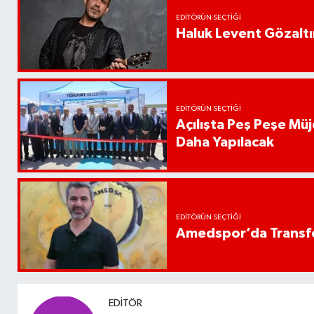
EDITÖRÜN SEÇTIĞI
Haluk Levent Gözaltın
EDITÖRÜN SEÇTIĞI
Açılışta Peş Peşe Müj
Daha Yapılacak
EDITÖRÜN SEÇTIĞI
Amedspor’da Transfe
EDITÖR