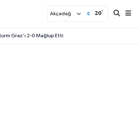
°
20
r
Akçadağ
turm Graz'ı 2-0 Mağlup Etti