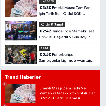
Ekonomi
Performans
03:30
Emekli Maaşı Zam Farkı
İçin Tarih Belli Oldu! SGK
Ödemeleri 7 Ağustos'ta
Kültür & Sanat
Başlıyor
02:42
Tunceli'de Mameki Fest
Coşkusu Başladı! 5 Gün Boyunca
Etkinlikler Düzenlenecek
Spor
00:50
Fenerbahçe,
Şampiyonlar Ligi'nde Avantajı
Kaptı! Sturm Graz'ı 2-0 Mağlup
Etti
Trend Haberler
1
Emekli Maaşı Zam Farkı Ne
Zaman Yatacak? 2026 SGK'dan
3.552 TL Fark Ödemesi
Bekleniyor