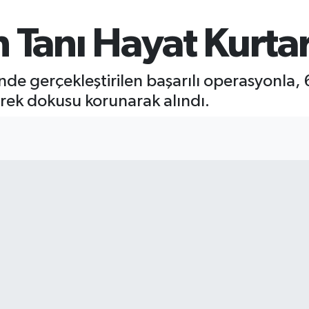
 Tanı Hayat Kurta
nde gerçekleştirilen başarılı operasyonla,
brek dokusu korunarak alındı.
3