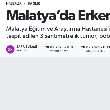
HABERLER
SAĞLIK
Sağlık
Malatya’da Erken
Seri İlan
Malatya Eğitim ve Araştırma Hastanesi’
Siyaset
tespit edilen 3 santimetrelik tümör, bö
Spor
SARA SUBAŞI
28.09.2025 - 11:11
28.09.2025 - 11:1
EDITÖR
YAYINLANMA
GÜNCELLEME
Yaşam