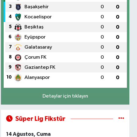
3
Başakşehir
0
0
4
Kocaelispor
0
0
5
Beşiktaş
0
0
6
Eyüpspor
0
0
7
Galatasaray
0
0
8
Çorum FK
0
0
9
Gaziantep FK
0
0
10
Alanyaspor
0
0
Detaylar için tıklayın
Süper Lig Fikstür
14 Ağustos, Cuma