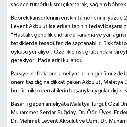
sadece tümörlü kısmı çıkartarak, sağlam böbrek
Böbrek kanserlerinin erişkin tümörlerinin yüzd
Levent Akbulut ise erken tanının tedavi başarısını
"Hastalık genellikle idrarda kanama ve yan ağrısı i
tetkiklerde tesadüfen de saptanabilir. Risk faktör
öyküsü yer alıyor. Özellikle risk grubundaki birey
gerekiyor" ifadelerini kullandı.
Parsiyel nefrektomi ameliyatlarının günümüzde b
önem taşıdığına dikkat çeken Akbulut, Malatya Eğ
bu tür mikro cerrahilerin başarıyla uygulandığını 
Başarılı geçen ameliyata Malatya Turgut Özal Üni
Muhammet Serdar Buğday, Dr. Öğr. Üyesi Ender
Dr. Mehmet Levent Akbulut ve Uzm. Dr. Muhamm