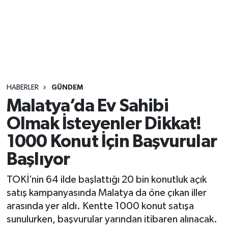
Sağlık
Seri İlan
Siyaset
HABERLER
GÜNDEM
Spor
Malatya’da Ev Sahibi
Olmak İsteyenler Dikkat!
Yaşam
1000 Konut İçin Başvurular
Başlıyor
TOKİ’nin 64 ilde başlattığı 20 bin konutluk açık
satış kampanyasında Malatya da öne çıkan iller
arasında yer aldı. Kentte 1000 konut satışa
sunulurken, başvurular yarından itibaren alınacak.