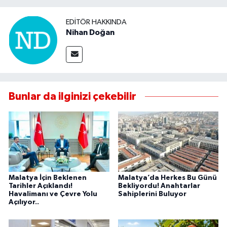
EDITÖR HAKKINDA
Nihan Doğan
Bunlar da ilginizi çekebilir
Malatya İçin Beklenen
Malatya’da Herkes Bu Günü
Tarihler Açıklandı!
Bekliyordu! Anahtarlar
Havalimanı ve Çevre Yolu
Sahiplerini Buluyor
Açılıyor..