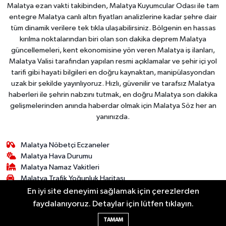
Malatya ezan vakti takibinden, Malatya Kuyumcular Odası ile tam
entegre Malatya canlı altın fiyatları analizlerine kadar şehre dair
tüm dinamik verilere tek tıkla ulaşabilirsiniz. Bölgenin en hassas
kırılma noktalarından biri olan son dakika deprem Malatya
güncellemeleri, kent ekonomisine yön veren Malatya iş ilanları,
Malatya Valisi tarafından yapılan resmi açıklamalar ve şehir içi yol
tarifi gibi hayati bilgileri en doğru kaynaktan, manipülasyondan
uzak bir şekilde yayınlıyoruz. Hızlı, güvenilir ve tarafsız Malatya
haberleri ile şehrin nabzını tutmak, en doğru Malatya son dakika
gelişmelerinden anında haberdar olmak için Malatya Söz her an
yanınızda.
Malatya Nöbetçi Eczaneler
Malatya Hava Durumu
Malatya Namaz Vakitleri
Malatya Trafik Yoğunluk Haritası
Puan Durumu ve Fikstür
En iyi site deneyimi sağlamak için çerezlerden
Tüm Manşetler
faydalanıyoruz. Detaylar için lütfen tıklayın.
Son Dakika Haberleri
TAMAM
Haber Arşivi