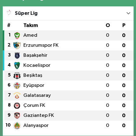
Süper Lig
#
Takım
O
P
1
Amed
0
0
2
Erzurumspor FK
0
0
3
Başakşehir
0
0
4
Kocaelispor
0
0
5
Beşiktaş
0
0
6
Eyüpspor
0
0
7
Galatasaray
0
0
8
Çorum FK
0
0
9
Gaziantep FK
0
0
10
Alanyaspor
0
0