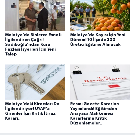
Malatya’da Binlerce Esnafı
Malatya’da Kayısı İçin Yeni
İlgilendiren Çağrı!
Dönem! 10 İlçede 300
Sadıkoğlu’ndan Kura
Üretici Eğitime Alınacak
Fazlası İşyerleri İçin Yeni
Talep
Malatya’daki Kiracıları Da
Resmi Gazete Kararları
İlgilendiriyor! UYAP’a
Yayımlandı! Eğitimden
Girenler İçin Kritik İtiraz
Anayasa Mahkemesi
Kararı..
Kararlarına Kritik
Düzenlemeler..