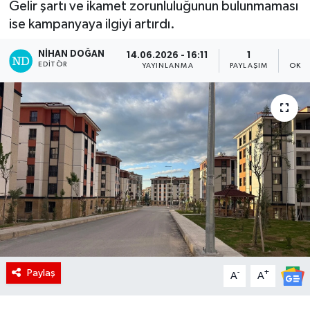
Gelir şartı ve ikamet zorunluluğunun bulunmaması
ise kampanyaya ilgiyi artırdı.
NIHAN DOĞAN
14.06.2026 - 16:11
1
EDITÖR
YAYINLANMA
PAYLAŞIM
OKUN
Paylaş
-
+
A
A