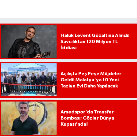
Haluk Levent Gözaltına Alındı!
Savcılıktan 120 Milyon TL
İddiası
Açılışta Peş Peşe Müjdeler
Geldi! Malatya'ya 10 Yeni
Taziye Evi Daha Yapılacak
Amedspor’da Transfer
Bombası: Gözler Dünya
Kupası’nda!