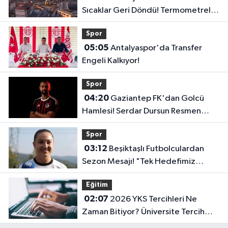
Sıcaklar Geri Döndü! Termometreler
39 Dereceyi Gösterecek..
Spor
05:05
Antalyaspor'da Transfer
Engeli Kalkıyor!
Spor
04:20
Gaziantep FK'dan Golcü
Hamlesi! Serdar Dursun Resmen
İmzayı Attı!
Spor
03:12
Beşiktaşlı Futbolculardan
Sezon Mesajı! "Tek Hedefimiz
Şampiyonluk"
Eğitim
02:07
2026 YKS Tercihleri Ne
Zaman Bitiyor? Üniversite Tercih
Sonuçları Açıklandı Mı?