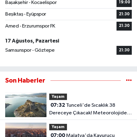
Başakşehir - Kocaelispor
19:00
Beşiktaş - Eyüpspor
21:30
Amed - Erzurumspor FK
21:30
17 Ağustos, Pazartesi
Samsunspor - Göztepe
21:30
Son Haberler
Yaşam
07:32
Tunceli'de Sıcaklık 38
Dereceye Çıkacak! Meteorolojiden
Yeni Tahmin
Yaşam
07:00
Malatya'da Kavurucu