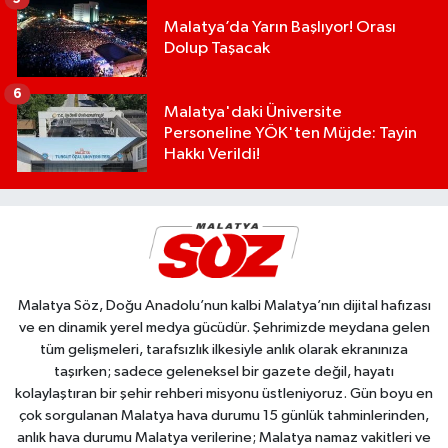
Malatya’da Yarın Başlıyor! Orası
Dolup Taşacak
6
Malatya'daki Üniversite
Personeline YÖK'ten Müjde: Tayin
Hakkı Verildi!
Malatya Söz, Doğu Anadolu’nun kalbi Malatya’nın dijital hafızası
ve en dinamik yerel medya gücüdür. Şehrimizde meydana gelen
tüm gelişmeleri, tarafsızlık ilkesiyle anlık olarak ekranınıza
taşırken; sadece geleneksel bir gazete değil, hayatı
kolaylaştıran bir şehir rehberi misyonu üstleniyoruz. Gün boyu en
çok sorgulanan Malatya hava durumu 15 günlük tahminlerinden,
anlık hava durumu Malatya verilerine; Malatya namaz vakitleri ve