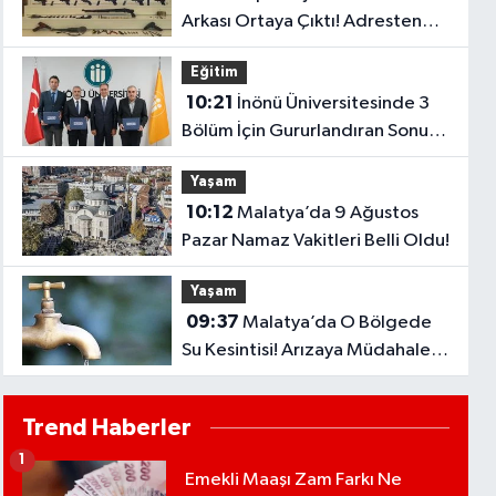
Arkası Ortaya Çıktı! Adresten
Bakın Neler Çıktı
Eğitim
10:21
İnönü Üniversitesinde 3
Bölüm İçin Gururlandıran Sonuç!
2028’e Kadar Geçerli
Yaşam
10:12
Malatya’da 9 Ağustos
Pazar Namaz Vakitleri Belli Oldu!
Yaşam
09:37
Malatya’da O Bölgede
Su Kesintisi! Arızaya Müdahale
Ediliyor
Trend Haberler
1
Emekli Maaşı Zam Farkı Ne