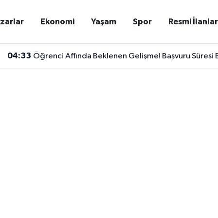
zarlar
Ekonomi
Yaşam
Spor
Resmi İlanla
04:33
Öğrenci Affında Beklenen Gelişme! Başvuru Süresi B