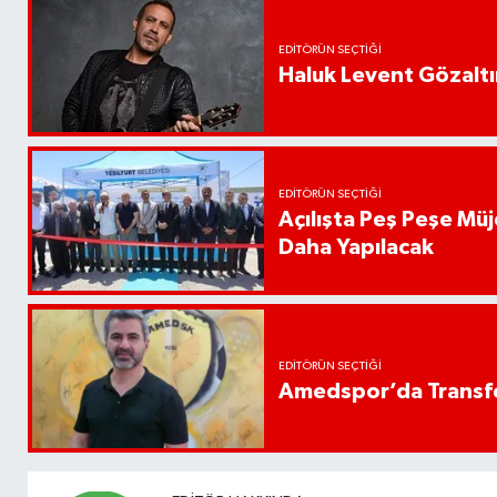
EDITÖRÜN SEÇTIĞI
Haluk Levent Gözaltın
EDITÖRÜN SEÇTIĞI
Açılışta Peş Peşe Müj
Daha Yapılacak
EDITÖRÜN SEÇTIĞI
Amedspor’da Transfe