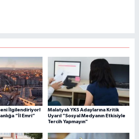
ni İlgilendiriyor!
Malatyalı YKS Adaylarına Kritik
nlığa “İl Emri”
Uyarı! "Sosyal Medyanın Etkisiyle
Tercih Yapmayın"