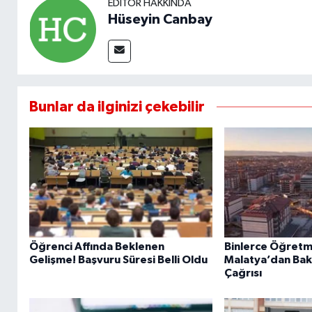
EDITÖR HAKKINDA
Hüseyin Canbay
Bunlar da ilginizi çekebilir
Öğrenci Affında Beklenen
Binlerce Öğretme
Gelişme! Başvuru Süresi Belli Oldu
Malatya’dan Baka
Çağrısı