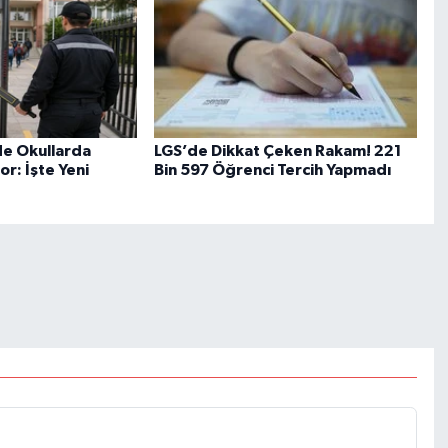
de Okullarda
LGS’de Dikkat Çeken Rakam! 221
or: İşte Yeni
Bin 597 Öğrenci Tercih Yapmadı