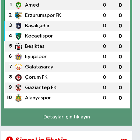
1
Amed
0
0
2
Erzurumspor FK
0
0
3
Başakşehir
0
0
4
Kocaelispor
0
0
5
Beşiktaş
0
0
6
Eyüpspor
0
0
7
Galatasaray
0
0
8
Çorum FK
0
0
9
Gaziantep FK
0
0
10
Alanyaspor
0
0
Detaylar için tıklayın