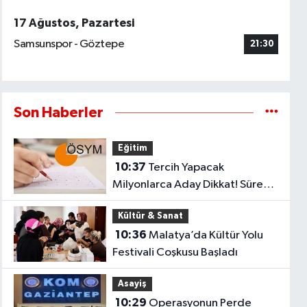
17 Ağustos, Pazartesi
Samsunspor - Göztepe
21:30
Son Haberler
Eğitim
10:37
Tercih Yapacak
Milyonlarca Aday Dikkat! Süre
Yarın Gece Sona Eriyor
Kültür & Sanat
10:36
Malatya’da Kültür Yolu
Festivali Coşkusu Başladı
Asayiş
10:29
Operasyonun Perde