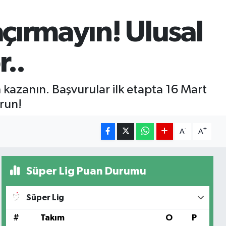
açırmayın! Ulusal
r..
m kazanın. Başvurular ilk etapta 16 Mart
run!
-
+
A
A
Süper Lig Puan Durumu
Süper Lig
#
Takım
O
P