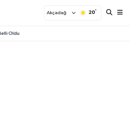
°
20
r
Akçadağ
elli Oldu