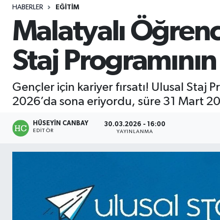
HABERLER
EĞITIM
Sağlık
Malatyalı Öğrenc
Seri İlan
Staj Programının 
Siyaset
Gençler için kariyer fırsatı! Ulusal Sta
Spor
2026’da sona eriyordu, süre 31 Mart 2
Yaşam
HÜSEYIN CANBAY
30.03.2026 - 16:00
EDITÖR
YAYINLANMA