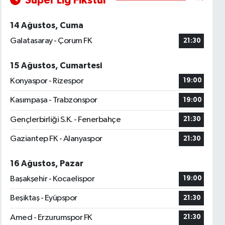
Süper Lig Fikstür
14 Ağustos, Cuma
Galatasaray - Çorum FK
21:30
15 Ağustos, Cumartesi
Konyaspor - Rizespor
19:00
Kasımpaşa - Trabzonspor
19:00
Gençlerbirliği S.K. - Fenerbahçe
21:30
Gaziantep FK - Alanyaspor
21:30
16 Ağustos, Pazar
Başakşehir - Kocaelispor
19:00
Beşiktaş - Eyüpspor
21:30
Amed - Erzurumspor FK
21:30