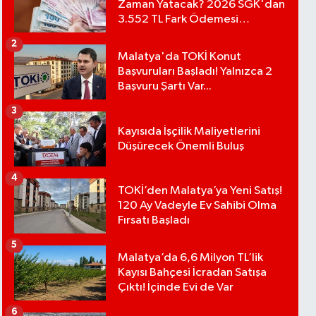
Zaman Yatacak? 2026 SGK'dan
3.552 TL Fark Ödemesi
Bekleniyor
2
Malatya'da TOKİ Konut
Başvuruları Başladı! Yalnızca 2
Başvuru Şartı Var...
3
Kayısıda İşçilik Maliyetlerini
Düşürecek Önemli Buluş
4
TOKİ’den Malatya’ya Yeni Satış!
120 Ay Vadeyle Ev Sahibi Olma
Fırsatı Başladı
5
Malatya’da 6,6 Milyon TL’lik
Kayısı Bahçesi İcradan Satışa
Çıktı! İçinde Evi de Var
6