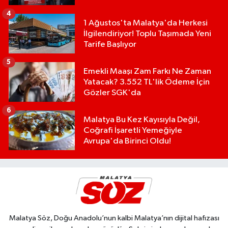
4
1 Ağustos'ta Malatya'da Herkesi
İlgilendiriyor! Toplu Taşımada Yeni
Tarife Başlıyor
5
Emekli Maaşı Zam Farkı Ne Zaman
Yatacak? 3.552 TL'lik Ödeme İçin
Gözler SGK'da
6
Malatya Bu Kez Kayısıyla Değil,
Coğrafi İşaretli Yemeğiyle
Avrupa'da Birinci Oldu!
Malatya Söz, Doğu Anadolu’nun kalbi Malatya’nın dijital hafızası