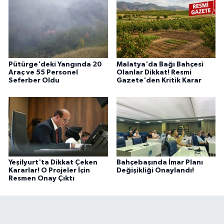
Pütürge'deki Yangında 20
Malatya'da Bağı Bahçesi
Araç ve 55 Personel
Olanlar Dikkat! Resmi
Seferber Oldu
Gazete'den Kritik Karar
Yeşilyurt'ta Dikkat Çeken
Bahçebaşında İmar Planı
Kararlar! O Projeler İçin
Değişikliği Onaylandı!
Resmen Onay Çıktı