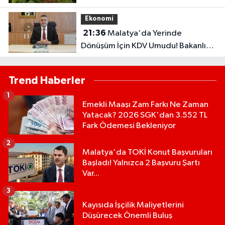
de...
Ekonomi
21:36
Malatya'da Yerinde
Dönüşüm İçin KDV Umudu! Bakanlık
Talebi Gündemine Aldı
Trend Haberler
1
Emekli Maaşı Zam Farkı Ne Zaman
Yatacak? 2026 SGK'dan 3.552 TL
Fark Ödemesi Bekleniyor
2
Malatya'da TOKİ Konut Başvuruları
Başladı! Yalnızca 2 Başvuru Şartı
Var...
3
Kayısıda İşçilik Maliyetlerini
Düşürecek Önemli Buluş