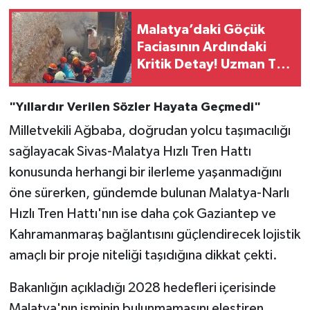
Malatya’daki Göçük
Faciasının Ardındaki
Kritik Detay! Uzman Tek
Tek Anlattı
"Yıllardır Verilen Sözler Hayata Geçmedi"
Milletvekili Ağbaba, doğrudan yolcu taşımacılığı
sağlayacak Sivas-Malatya Hızlı Tren Hattı
konusunda herhangi bir ilerleme yaşanmadığını
öne sürerken, gündemde bulunan Malatya-Narlı
Hızlı Tren Hattı'nın ise daha çok Gaziantep ve
Kahramanmaraş bağlantısını güçlendirecek lojistik
amaçlı bir proje niteliği taşıdığına dikkat çekti.
Bakanlığın açıkladığı 2028 hedefleri içerisinde
Malatya'nın isminin bulunmamasını eleştiren