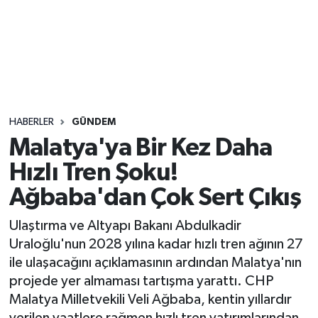
Sağlık
Seri İlan
Siyaset
HABERLER
GÜNDEM
Spor
Malatya'ya Bir Kez Daha
Hızlı Tren Şoku!
Yaşam
Ağbaba'dan Çok Sert Çıkış
Ulaştırma ve Altyapı Bakanı Abdulkadir
Uraloğlu'nun 2028 yılına kadar hızlı tren ağının 27
ile ulaşacağını açıklamasının ardından Malatya'nın
projede yer almaması tartışma yarattı. CHP
Malatya Milletvekili Veli Ağbaba, kentin yıllardır
verilen vaatlere rağmen hızlı tren yatırımlarından