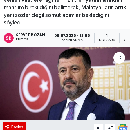
mahrum bırakıldığını belirterek, Malatyalıların artık
yeni sözler değil somut adımlar beklediğini
söyledi.
SERVET BOZAN
09.07.2026 - 13:06
1
EDITÖR
YAYINLANMA
PAYLAŞIM
OK
Paylaş
-
+
A
A