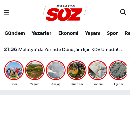
Asayiş
Malatya Nöbetçi Eczaneler
Gündem
Yazarlar
Ekonomi
Yaşam
Spor
Re
Bilim & Teknoloji
Malatya Hava Durumu
21:36
Malatya'da Yerinde Dönüşüm İçin KDV Umudu! Bakanlık Talebi Gündemine Aldı
Dünya
Malatya Namaz Vakitleri
21:33
Doğanşehir'de Feci Kaza: Otomobil Traktöre Çarptı, 3 Kişi Yaralandı
Eğitim
Malatya Trafik Yoğunluk Haritası
Ekonomi
Süper Lig Puan Durumu ve Fikstür
Spor
Yaşam
Asayiş
Gündem
Ekonomi
Eğitim
Gündem
Tüm Manşetler
Kültür & Sanat
Son Dakika Haberleri
Resmi İlanlar
Haber Arşivi