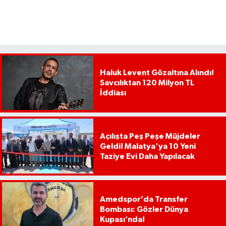
Haluk Levent Gözaltına Alındı!
Savcılıktan 120 Milyon TL
İddiası
Açılışta Peş Peşe Müjdeler
Geldi! Malatya'ya 10 Yeni
Taziye Evi Daha Yapılacak
Amedspor’da Transfer
Bombası: Gözler Dünya
Kupası’nda!