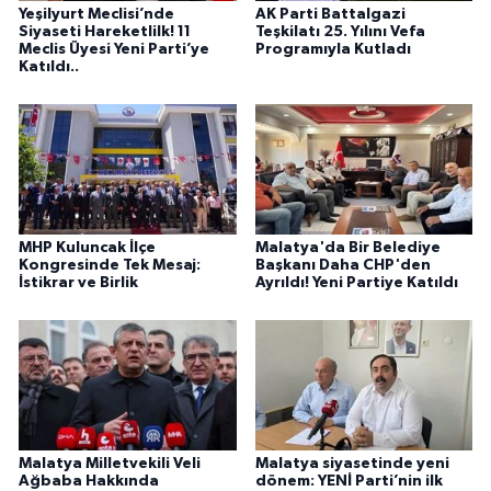
Yeşilyurt Meclisi’nde
AK Parti Battalgazi
Siyaseti Hareketlilk! 11
Teşkilatı 25. Yılını Vefa
Meclis Üyesi Yeni Parti’ye
Programıyla Kutladı
Katıldı..
MHP Kuluncak İlçe
Malatya'da Bir Belediye
Kongresinde Tek Mesaj:
Başkanı Daha CHP'den
İstikrar ve Birlik
Ayrıldı! Yeni Partiye Katıldı
Malatya Milletvekili Veli
Malatya siyasetinde yeni
Ağbaba Hakkında
dönem: YENİ Parti’nin ilk