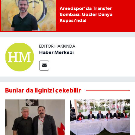
Amedspor’da Transfer
Bombası: Gözler Dünya
Kupası’nda!
EDITÖR HAKKINDA
Haber Merkezi
Bunlar da ilginizi çekebilir