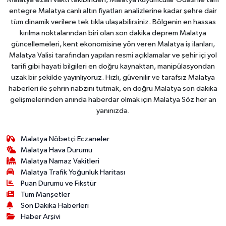
entegre Malatya canlı altın fiyatları analizlerine kadar şehre dair
tüm dinamik verilere tek tıkla ulaşabilirsiniz. Bölgenin en hassas
kırılma noktalarından biri olan son dakika deprem Malatya
güncellemeleri, kent ekonomisine yön veren Malatya iş ilanları,
Malatya Valisi tarafından yapılan resmi açıklamalar ve şehir içi yol
tarifi gibi hayati bilgileri en doğru kaynaktan, manipülasyondan
uzak bir şekilde yayınlıyoruz. Hızlı, güvenilir ve tarafsız Malatya
haberleri ile şehrin nabzını tutmak, en doğru Malatya son dakika
gelişmelerinden anında haberdar olmak için Malatya Söz her an
yanınızda.
Malatya Nöbetçi Eczaneler
Malatya Hava Durumu
Malatya Namaz Vakitleri
Malatya Trafik Yoğunluk Haritası
Puan Durumu ve Fikstür
Tüm Manşetler
Son Dakika Haberleri
Haber Arşivi