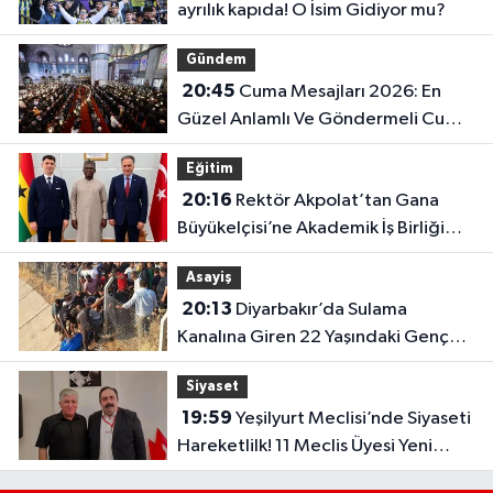
ayrılık kapıda! O İsim Gidiyor mu?
Gündem
20:45
Cuma Mesajları 2026: En
Güzel Anlamlı Ve Göndermeli Cuma
Sözleri..
Eğitim
20:16
Rektör Akpolat’tan Gana
Büyükelçisi’ne Akademik İş Birliği
Ziyareti!
Asayiş
20:13
Diyarbakır’da Sulama
Kanalına Giren 22 Yaşındaki Genç
Hayatını Kaybetti!
Siyaset
19:59
Yeşilyurt Meclisi’nde Siyaseti
Hareketlilk! 11 Meclis Üyesi Yeni
Parti’ye Katıldı..