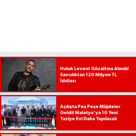
Haluk Levent Gözaltına Alındı!
Savcılıktan 120 Milyon TL
İddiası
Açılışta Peş Peşe Müjdeler
Geldi! Malatya'ya 10 Yeni
Taziye Evi Daha Yapılacak