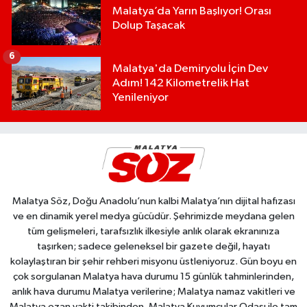
Malatya’da Yarın Başlıyor! Orası
Dolup Taşacak
6
Malatya'da Demiryolu İçin Dev
Adım! 142 Kilometrelik Hat
Yenileniyor
Malatya Söz, Doğu Anadolu’nun kalbi Malatya’nın dijital hafızası
ve en dinamik yerel medya gücüdür. Şehrimizde meydana gelen
tüm gelişmeleri, tarafsızlık ilkesiyle anlık olarak ekranınıza
taşırken; sadece geleneksel bir gazete değil, hayatı
kolaylaştıran bir şehir rehberi misyonu üstleniyoruz. Gün boyu en
çok sorgulanan Malatya hava durumu 15 günlük tahminlerinden,
anlık hava durumu Malatya verilerine; Malatya namaz vakitleri ve
Malatya ezan vakti takibinden, Malatya Kuyumcular Odası ile tam