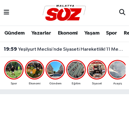
Asayiş
Malatya Nöbetçi Eczaneler
Gündem
Yazarlar
Ekonomi
Yaşam
Spor
Re
Bilim & Teknoloji
Malatya Hava Durumu
19:59
Yeşilyurt Meclisi’nde Siyaseti Hareketlilk! 11 Meclis Üyesi Yeni Parti’ye Katıldı..
Dünya
Malatya Namaz Vakitleri
Eğitim
Malatya Trafik Yoğunluk Haritası
Ekonomi
Süper Lig Puan Durumu ve Fikstür
Spor
Ekonomi
Gündem
Eğitim
Siyaset
Asayiş
Gündem
Tüm Manşetler
Kültür & Sanat
Son Dakika Haberleri
Resmi İlanlar
Haber Arşivi