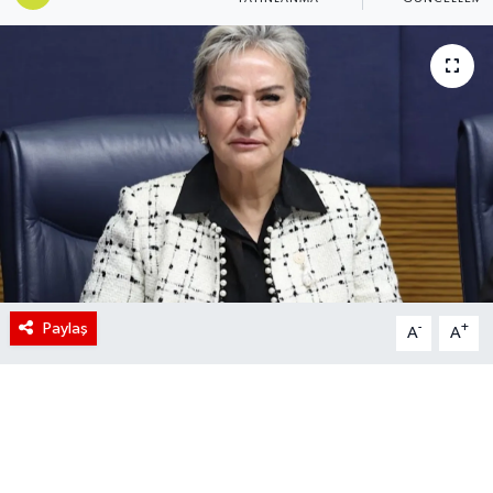
Paylaş
-
+
A
A