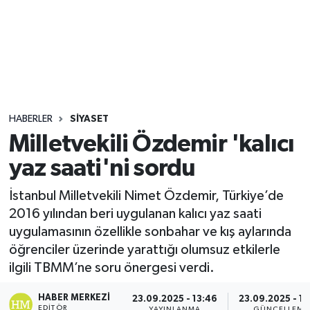
Sağlık
Seri İlan
Siyaset
HABERLER
SIYASET
Spor
Milletvekili Özdemir 'kalıcı
yaz saati'ni sordu
Yaşam
İstanbul Milletvekili Nimet Özdemir, Türkiye’de
2016 yılından beri uygulanan kalıcı yaz saati
uygulamasının özellikle sonbahar ve kış aylarında
öğrenciler üzerinde yarattığı olumsuz etkilerle
ilgili TBMM’ne soru önergesi verdi.
HABER MERKEZI
23.09.2025 - 13:46
23.09.2025 - 15
EDITÖR
YAYINLANMA
GÜNCELLEME