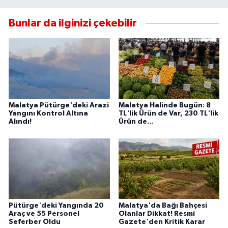
Bunlar da ilginizi çekebilir
Malatya Pütürge'deki Arazi
Malatya Halinde Bugün: 8
Yangını Kontrol Altına
TL'lik Ürün de Var, 230 TL'lik
Alındı!
Ürün de...
Pütürge'deki Yangında 20
Malatya'da Bağı Bahçesi
Araç ve 55 Personel
Olanlar Dikkat! Resmi
Seferber Oldu
Gazete'den Kritik Karar