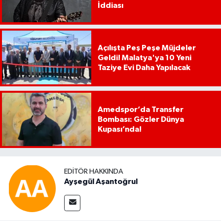
İddiası
Açılışta Peş Peşe Müjdeler
Geldi! Malatya'ya 10 Yeni
Taziye Evi Daha Yapılacak
Amedspor’da Transfer
Bombası: Gözler Dünya
Kupası’nda!
EDITÖR HAKKINDA
Ayşegül Aşantoğrul