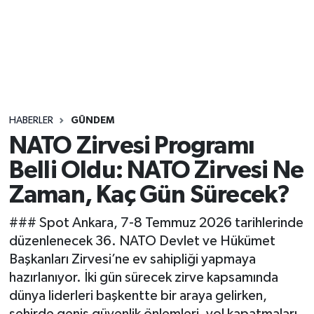
Sağlık
Seri İlan
Siyaset
HABERLER
GÜNDEM
Spor
NATO Zirvesi Programı
Belli Oldu: NATO Zirvesi Ne
Yaşam
Zaman, Kaç Gün Sürecek?
### Spot Ankara, 7-8 Temmuz 2026 tarihlerinde
düzenlenecek 36. NATO Devlet ve Hükümet
Başkanları Zirvesi’ne ev sahipliği yapmaya
hazırlanıyor. İki gün sürecek zirve kapsamında
dünya liderleri başkentte bir araya gelirken,
şehirde geniş güvenlik önlemleri, yol kapatmaları