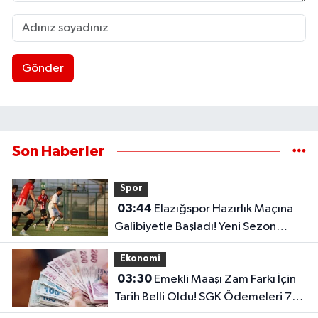
Gönder
Son Haberler
Spor
03:44
Elazığspor Hazırlık Maçına
Galibiyetle Başladı! Yeni Sezon
Öncesi Umut Veren Performans
Ekonomi
03:30
Emekli Maaşı Zam Farkı İçin
Tarih Belli Oldu! SGK Ödemeleri 7
Ağustos'ta Başlıyor