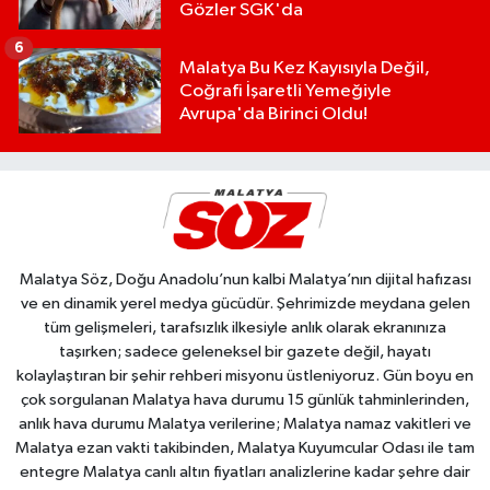
Gözler SGK'da
6
Malatya Bu Kez Kayısıyla Değil,
Coğrafi İşaretli Yemeğiyle
Avrupa'da Birinci Oldu!
Malatya Söz, Doğu Anadolu’nun kalbi Malatya’nın dijital hafızası
ve en dinamik yerel medya gücüdür. Şehrimizde meydana gelen
tüm gelişmeleri, tarafsızlık ilkesiyle anlık olarak ekranınıza
taşırken; sadece geleneksel bir gazete değil, hayatı
kolaylaştıran bir şehir rehberi misyonu üstleniyoruz. Gün boyu en
çok sorgulanan Malatya hava durumu 15 günlük tahminlerinden,
anlık hava durumu Malatya verilerine; Malatya namaz vakitleri ve
Malatya ezan vakti takibinden, Malatya Kuyumcular Odası ile tam
entegre Malatya canlı altın fiyatları analizlerine kadar şehre dair