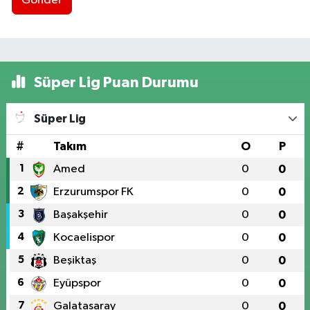
Gönder
Süper Lig Puan Durumu
Süper Lig
#
Takım
O
P
1
Amed
0
0
2
Erzurumspor FK
0
0
3
Başakşehir
0
0
4
Kocaelispor
0
0
5
Beşiktaş
0
0
6
Eyüpspor
0
0
7
Galatasaray
0
0