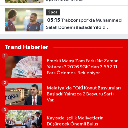
Spor
05:15
Trabzonspor’da Muhammed
Salah Dönemi Başladı! Yıldız
Futbolcu İlk Antrenmanına Çıktı..
Trend Haberler
1
Emekli Maaşı Zam Farkı Ne Zaman
Yatacak? 2026 SGK'dan 3.552 TL
Fark Ödemesi Bekleniyor
2
Malatya'da TOKİ Konut Başvuruları
Başladı! Yalnızca 2 Başvuru Şartı
Var...
3
Kayısıda İşçilik Maliyetlerini
Düşürecek Önemli Buluş