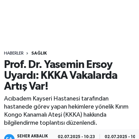
Sağlık
Seri İlan
Siyaset
HABERLER
SAĞLIK
Spor
Prof. Dr. Yasemin Ersoy
Uyardı: KKKA Vakalarda
Yaşam
Artış Var!
Acıbadem Kayseri Hastanesi tarafından
hastanede görev yapan hekimlere yönelik Kırım
Kongo Kanamalı Ateşi (KKKA) hakkında
bilgilendirme toplantısı düzenlendi.
SEHER AKBALIK
02.07.2025 - 10:23
02.07.2025 - 10: