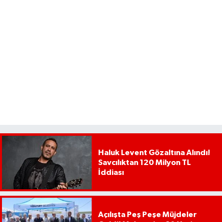
Haluk Levent Gözaltına Alındı!
Savcılıktan 120 Milyon TL
İddiası
Açılışta Peş Peşe Müjdeler