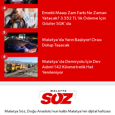
4
Emekli Maaşı Zam Farkı Ne Zaman
Yatacak? 3.552 TL'lik Ödeme İçin
Gözler SGK'da
5
Malatya’da Yarın Başlıyor! Orası
Dolup Taşacak
6
Malatya'da Demiryolu İçin Dev
Adım! 142 Kilometrelik Hat
Yenileniyor
Malatya Söz, Doğu Anadolu’nun kalbi Malatya’nın dijital hafızası