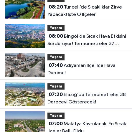
08:20
Tunceli’de Sıcaklıklar Zirve
Yapacak! İşte O İlçeler
Yaşam
08:00
Bingöl’de Sıcak Hava Etkisini
Sürdürüyor! Termometreler 37
Dereceyi Görecek..
Yaşam
07:40
Adıyaman İlçe İlçe Hava
Durumu!
Yaşam
07:20
Elazığ’da Termometreler 38
Dereceyi Gösterecek!
Yaşam
07:00
Malatya Kavrulacak! En Sıcak
İlçeler Belli Oldu..