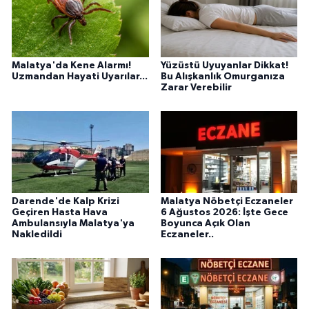
Malatya'da Kene Alarmı!
Yüzüstü Uyuyanlar Dikkat!
Uzmandan Hayati Uyarılar...
Bu Alışkanlık Omurganıza
Zarar Verebilir
Darende'de Kalp Krizi
Malatya Nöbetçi Eczaneler
Geçiren Hasta Hava
6 Ağustos 2026: İşte Gece
Ambulansıyla Malatya'ya
Boyunca Açık Olan
Nakledildi
Eczaneler..