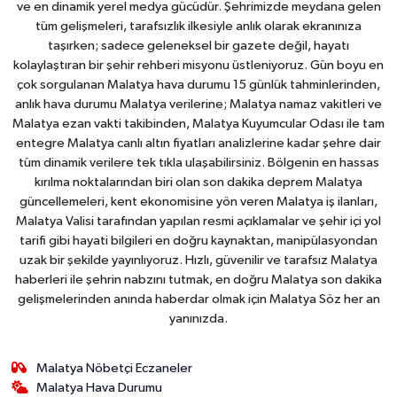
ve en dinamik yerel medya gücüdür. Şehrimizde meydana gelen
tüm gelişmeleri, tarafsızlık ilkesiyle anlık olarak ekranınıza
taşırken; sadece geleneksel bir gazete değil, hayatı
kolaylaştıran bir şehir rehberi misyonu üstleniyoruz. Gün boyu en
çok sorgulanan Malatya hava durumu 15 günlük tahminlerinden,
anlık hava durumu Malatya verilerine; Malatya namaz vakitleri ve
Malatya ezan vakti takibinden, Malatya Kuyumcular Odası ile tam
entegre Malatya canlı altın fiyatları analizlerine kadar şehre dair
tüm dinamik verilere tek tıkla ulaşabilirsiniz. Bölgenin en hassas
kırılma noktalarından biri olan son dakika deprem Malatya
güncellemeleri, kent ekonomisine yön veren Malatya iş ilanları,
Malatya Valisi tarafından yapılan resmi açıklamalar ve şehir içi yol
tarifi gibi hayati bilgileri en doğru kaynaktan, manipülasyondan
uzak bir şekilde yayınlıyoruz. Hızlı, güvenilir ve tarafsız Malatya
haberleri ile şehrin nabzını tutmak, en doğru Malatya son dakika
gelişmelerinden anında haberdar olmak için Malatya Söz her an
yanınızda.
Malatya Nöbetçi Eczaneler
Malatya Hava Durumu