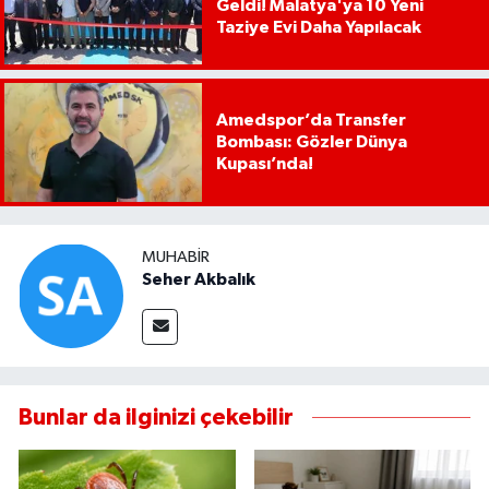
Geldi! Malatya'ya 10 Yeni
Taziye Evi Daha Yapılacak
Amedspor’da Transfer
Bombası: Gözler Dünya
Kupası’nda!
MUHABIR
Seher Akbalık
Bunlar da ilginizi çekebilir