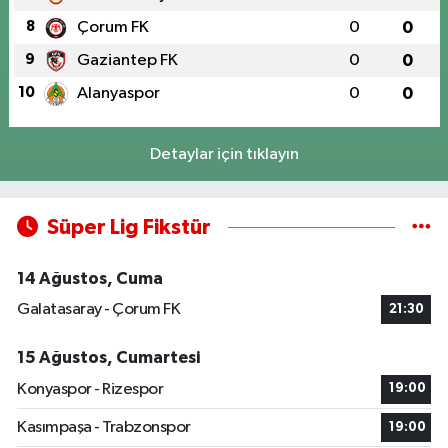
8
Çorum FK
0
0
9
Gaziantep FK
0
0
10
Alanyaspor
0
0
Detaylar için tıklayın
Süper Lig Fikstür
14 Ağustos, Cuma
Galatasaray - Çorum FK
21:30
15 Ağustos, Cumartesi
Konyaspor - Rizespor
19:00
Kasımpaşa - Trabzonspor
19:00