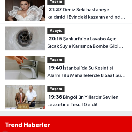
Yaşam
21:37
Deniz Seki hastaneye
kaldırıldı! Evindeki kazanın ardından
ameliyat edildi
Asayiş
20:15
Şanlıurfa’da Lavabo Açıcı
Sıcak Suyla Karışınca Bomba Gibi
Patladı
Yaşam
19:40
İstanbul’da Su Kesintisi
Alarmı! Bu Mahallelerde 8 Saat Su
Akmayacak
Yaşam
19:36
Bingöl’ün Yıllardır Sevilen
Lezzetine Tescil Geldi!
Trend Haberler