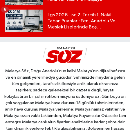
6
Lgs 2026 Lise 2. Tercih 1. Nakil
Taban Puanları: Fen, Anadolu Ve
Meslek Liselerinde Boş
Kontenjanlar Açıklandı Mı?
Malatya Söz, Doğu Anadolu’nun kalbi Malatya’nın dijital hafızası
ve en dinamik yerel medya gücüdür. Şehrimizde meydana gelen
tüm gelişmeleri, tarafsızlık ilkesiyle anlık olarak ekranınıza
taşırken; sadece geleneksel bir gazete değil, hayatı
kolaylaştıran bir şehir rehberi misyonu üstleniyoruz. Gün boyu en
çok sorgulanan Malatya hava durumu 15 günlük tahminlerinden,
anlık hava durumu Malatya verilerine; Malatya namaz vakitleri ve
Malatya ezan vakti takibinden, Malatya Kuyumcular Odası ile tam
entegre Malatya canlı altın fiyatları analizlerine kadar şehre dair
tüm dinamik verilere tek tıkla ulaşabilirsiniz. Bölgenin en hassas