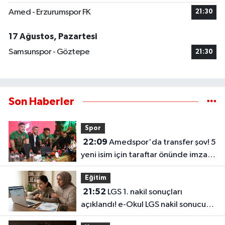
Amed - Erzurumspor FK
21:30
17 Ağustos, Pazartesi
Samsunspor - Göztepe
21:30
Son Haberler
Spor
22:09
Amedspor'da transfer şov! 5
yeni isim için taraftar önünde imza
töreni
Eğitim
21:52
LGS 1. nakil sonuçları
açıklandı! e-Okul LGS nakil sonucu
sorgulama ekranı