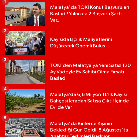
1
Malatya'da TOKİ Konut Başvuruları
Başladı! Yalnızca 2 Başvuru Şartı
Var...
2
Kayısıda İşçilik Maliyetlerini
Düşürecek Önemli Buluş
3
TOKİ’den Malatya’ya Yeni Satış! 120
Ay Vadeyle Ev Sahibi Olma Fırsatı
Başladı
4
Malatya’da 6,6 Milyon TL’lik Kayısı
Bahçesi İcradan Satışa Çıktı! İçinde
Evi de Var
5
Malatya'da Binlerce Kişinin
Beklediği Gün Geldi! 8 Ağustos'ta
Anahtar Teslimleri Başlıyor