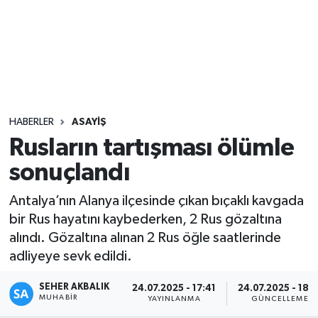
Sağlık
Seri İlan
Siyaset
HABERLER
ASAYIŞ
Spor
Rusların tartışması ölümle
sonuçlandı
Yaşam
Antalya’nın Alanya ilçesinde çıkan bıçaklı kavgada
bir Rus hayatını kaybederken, 2 Rus gözaltına
alındı. Gözaltına alınan 2 Rus öğle saatlerinde
adliyeye sevk edildi.
SEHER AKBALIK
24.07.2025 - 17:41
24.07.2025 - 18:1
MUHABIR
YAYINLANMA
GÜNCELLEME