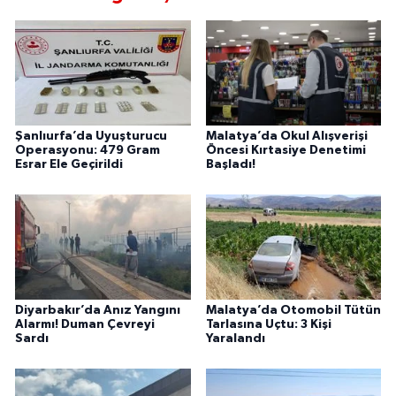
Şanlıurfa’da Uyuşturucu
Malatya’da Okul Alışverişi
Operasyonu: 479 Gram
Öncesi Kırtasiye Denetimi
Esrar Ele Geçirildi
Başladı!
Diyarbakır’da Anız Yangını
Malatya’da Otomobil Tütün
Alarmı! Duman Çevreyi
Tarlasına Uçtu: 3 Kişi
Sardı
Yaralandı