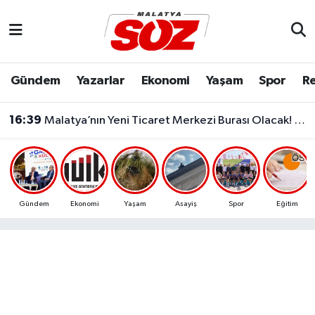
Asayiş
Malatya Nöbetçi Eczaneler
Gündem
Yazarlar
Ekonomi
Yaşam
Spor
Re
Bilim & Teknoloji
Malatya Hava Durumu
16:39
Malatya’nın Yeni Ticaret Merkezi Burası Olacak! O Bölgede Büyük Değişim Başlıyor...
Dünya
Malatya Namaz Vakitleri
Eğitim
Malatya Trafik Yoğunluk Haritası
Ekonomi
Süper Lig Puan Durumu ve Fikstür
Gündem
Ekonomi
Yaşam
Asayiş
Spor
Eğitim
Gündem
Tüm Manşetler
Kültür & Sanat
Son Dakika Haberleri
Resmi İlanlar
Haber Arşivi