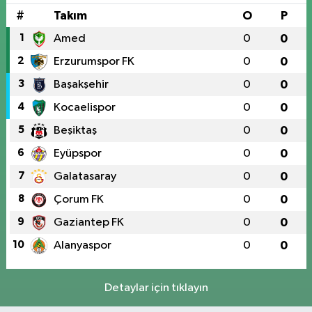
#
Takım
O
P
1
Amed
0
0
2
Erzurumspor FK
0
0
3
Başakşehir
0
0
4
Kocaelispor
0
0
5
Beşiktaş
0
0
6
Eyüpspor
0
0
7
Galatasaray
0
0
8
Çorum FK
0
0
9
Gaziantep FK
0
0
10
Alanyaspor
0
0
Detaylar için tıklayın