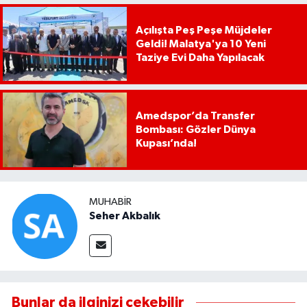
Açılışta Peş Peşe Müjdeler
Geldi! Malatya'ya 10 Yeni
Taziye Evi Daha Yapılacak
Amedspor’da Transfer
Bombası: Gözler Dünya
Kupası’nda!
MUHABIR
Seher Akbalık
Bunlar da ilginizi çekebilir