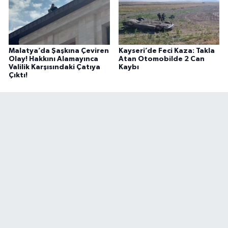
Malatya’da Şaşkına Çeviren
Kayseri’de Feci Kaza: Takla
Olay! Hakkını Alamayınca
Atan Otomobilde 2 Can
Valilik Karşısındaki Çatıya
Kaybı
Çıktı!