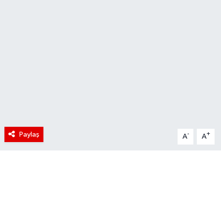
Paylaş
-
+
A
A