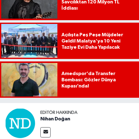
Savcılıktan 120 Milyon TL
İddiası
Açılışta Peş Peşe Müjdeler
Geldi! Malatya'ya 10 Yeni
Taziye Evi Daha Yapılacak
Amedspor’da Transfer
Bombası: Gözler Dünya
Kupası’nda!
EDITÖR HAKKINDA
Nihan Doğan