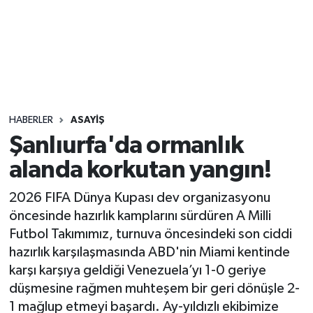
Sağlık
Seri İlan
Siyaset
HABERLER
ASAYIŞ
Spor
Şanlıurfa'da ormanlık
alanda korkutan yangın!
Yaşam
2026 FIFA Dünya Kupası dev organizasyonu
öncesinde hazırlık kamplarını sürdüren A Milli
Futbol Takımımız, turnuva öncesindeki son ciddi
hazırlık karşılaşmasında ABD'nin Miami kentinde
karşı karşıya geldiği Venezuela’yı 1-0 geriye
düşmesine rağmen muhteşem bir geri dönüşle 2-
1 mağlup etmeyi başardı. Ay-yıldızlı ekibimize