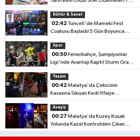
Tarih Belli Oldu! SGK Ödemeleri 7
Ağustos'ta Başlıyor
Kültür & Sanat
02:42
Tunceli'de Mameki Fest
Coşkusu Başladı! 5 Gün Boyunca
Etkinlikler Düzenlenecek
Spor
00:50
Fenerbahçe, Şampiyonlar
Ligi'nde Avantajı Kaptı! Sturm Graz'ı
2-0 Mağlup Etti
Yaşam
00:42
Malatya'da Çekicinin
Kasasına Sıkışan Kedi İtfaiye
Ekiplerince Kurtarıldı
Asayiş
00:27
Malatya'da Kuzey Kuşak
Yolunda Kaza! Kontrolden Çıkan
Otomobil Refüje Çarptı