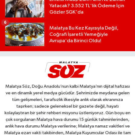
Yatacak? 3.552 TL'lik Ödeme İçin
Gözler SGK'da
6
Malatya Bu Kez Kayısıyla Değil,
Coğrafi İşaretli Yemeğiyle
Avrupa'da Birinci Oldu!
Malatya Söz, Doğu Anadolu’nun kalbi Malatya’nın dijital hafızası
ve en dinamik yerel medya gücüdür. Şehrimizde meydana gelen
tüm gelişmeleri, tarafsızlık ilkesiyle anlık olarak ekranınıza
taşırken; sadece geleneksel bir gazete değil, hayatı
kolaylaştıran bir şehir rehberi misyonu üstleniyoruz. Gün boyu en
çok sorgulanan Malatya hava durumu 15 günlük tahminlerinden,
anlık hava durumu Malatya verilerine; Malatya namaz vakitleri ve
Malatya ezan vakti takibinden, Malatya Kuyumcular Odası ile tam