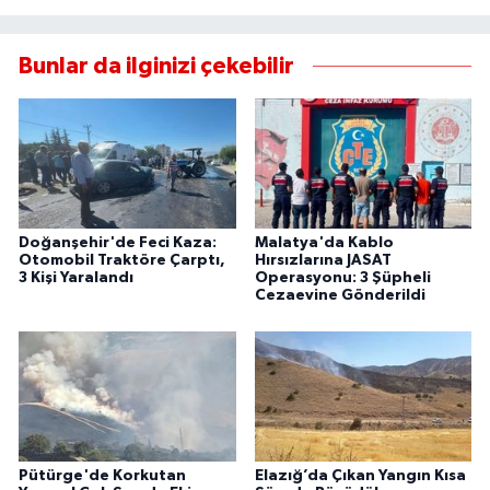
Bunlar da ilginizi çekebilir
Doğanşehir'de Feci Kaza:
Malatya'da Kablo
Otomobil Traktöre Çarptı,
Hırsızlarına JASAT
3 Kişi Yaralandı
Operasyonu: 3 Şüpheli
Cezaevine Gönderildi
Pütürge'de Korkutan
Elazığ’da Çıkan Yangın Kısa