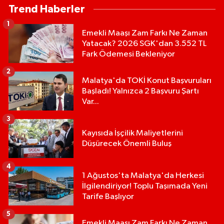
Trend Haberler
1
Emekli Maaşı Zam Farkı Ne Zaman
Yatacak? 2026 SGK'dan 3.552 TL
Fark Ödemesi Bekleniyor
2
Malatya'da TOKİ Konut Başvuruları
Başladı! Yalnızca 2 Başvuru Şartı
Var...
3
Kayısıda İşçilik Maliyetlerini
Düşürecek Önemli Buluş
4
1 Ağustos'ta Malatya'da Herkesi
İlgilendiriyor! Toplu Taşımada Yeni
Tarife Başlıyor
5
Emekli Maaşı Zam Farkı Ne Zaman