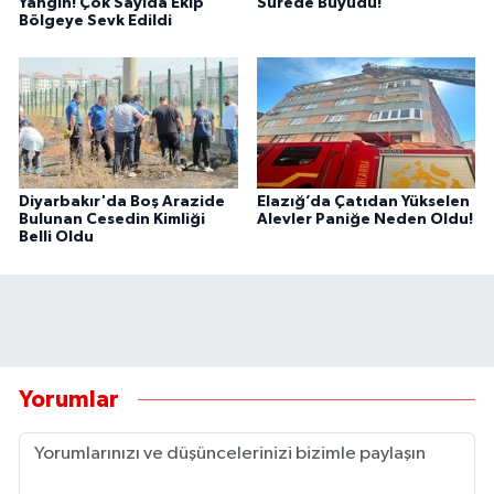
Yangın! Çok Sayıda Ekip
Sürede Büyüdü!
Bölgeye Sevk Edildi
Diyarbakır'da Boş Arazide
Elazığ’da Çatıdan Yükselen
Bulunan Cesedin Kimliği
Alevler Paniğe Neden Oldu!
Belli Oldu
Yorumlar