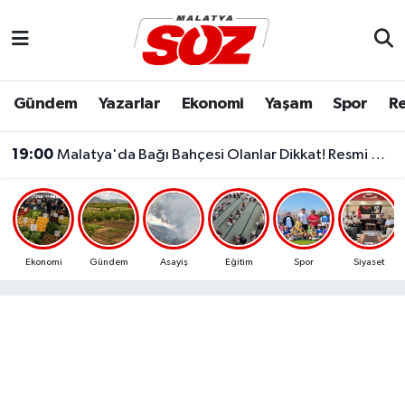
Asayiş
Malatya Nöbetçi Eczaneler
Gündem
Yazarlar
Ekonomi
Yaşam
Spor
Re
Bilim & Teknoloji
Malatya Hava Durumu
19:00
Malatya'da Bağı Bahçesi Olanlar Dikkat! Resmi Gazete'den Kritik Karar
Dünya
Malatya Namaz Vakitleri
Eğitim
Malatya Trafik Yoğunluk Haritası
Ekonomi
Süper Lig Puan Durumu ve Fikstür
Ekonomi
Gündem
Asayiş
Eğitim
Spor
Siyaset
Gündem
Tüm Manşetler
Kültür & Sanat
Son Dakika Haberleri
Resmi İlanlar
Haber Arşivi