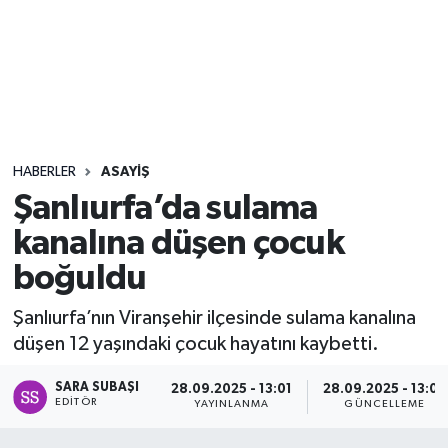
Sağlık
Seri İlan
Siyaset
HABERLER
ASAYIŞ
Spor
Şanlıurfa’da sulama
kanalına düşen çocuk
Yaşam
boğuldu
Şanlıurfa’nın Viranşehir ilçesinde sulama kanalına
düşen 12 yaşındaki çocuk hayatını kaybetti.
SARA SUBAŞI
28.09.2025 - 13:01
28.09.2025 - 13:02
EDITÖR
YAYINLANMA
GÜNCELLEME