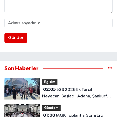
Gönder
Son Haberler
Eğitim
02:05
LGS 2026 Ek Tercih
Heyecanı Başladı! Adana, Şanlıurfa
ve Gaziantep Lise Taban Puanları..
Gündem
01:00
MGK Toplantısı Sona Erdi: