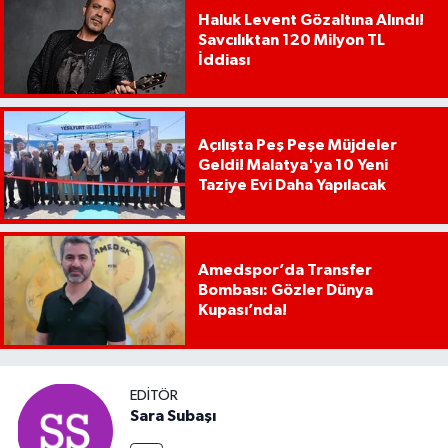
Haluk Levent Gözaltına Alındı!
Savcılıktan 120 Milyon TL
İddiası
Açılışta Peş Peşe Müjdeler
Geldi! Malatya'ya 10 Yeni
Taziye Evi Daha Yapılacak
Amedspor’da Transfer
Bombası: Gözler Dünya
Kupası’nda!
EDITÖR
Sara Subaşı