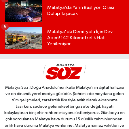
Malatya’da Yarın Başlıyor! Orası
Dolup Taşacak
6
Malatya'da Demiryolu İçin Dev
Adım! 142 Kilometrelik Hat
Yenileniyor
Malatya Söz, Doğu Anadolu’nun kalbi Malatya’nın dijital hafızası
ve en dinamik yerel medya gücüdür. Şehrimizde meydana gelen
tüm gelişmeleri, tarafsızlık ilkesiyle anlık olarak ekranınıza
taşırken; sadece geleneksel bir gazete değil, hayatı
kolaylaştıran bir şehir rehberi misyonu üstleniyoruz. Gün boyu en
çok sorgulanan Malatya hava durumu 15 günlük tahminlerinden,
anlık hava durumu Malatya verilerine; Malatya namaz vakitleri ve