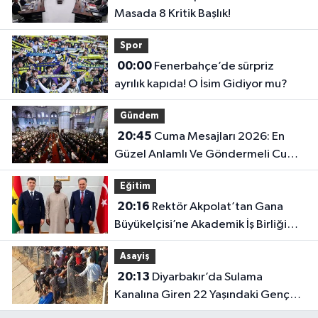
Masada 8 Kritik Başlık!
Spor
00:00
Fenerbahçe’de sürpriz
ayrılık kapıda! O İsim Gidiyor mu?
Gündem
20:45
Cuma Mesajları 2026: En
Güzel Anlamlı Ve Göndermeli Cuma
Sözleri..
Eğitim
20:16
Rektör Akpolat’tan Gana
Büyükelçisi’ne Akademik İş Birliği
Ziyareti!
Asayiş
20:13
Diyarbakır’da Sulama
Kanalına Giren 22 Yaşındaki Genç
Hayatını Kaybetti!