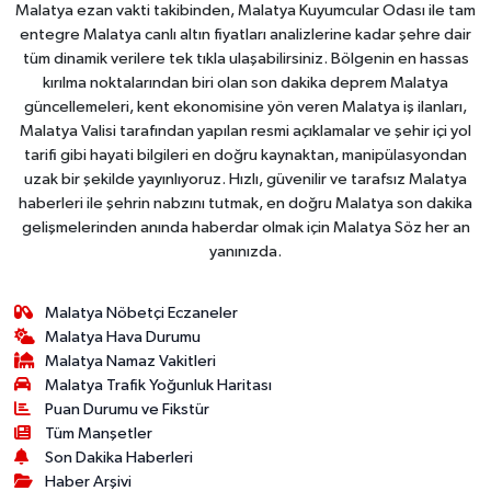
Malatya ezan vakti takibinden, Malatya Kuyumcular Odası ile tam
entegre Malatya canlı altın fiyatları analizlerine kadar şehre dair
tüm dinamik verilere tek tıkla ulaşabilirsiniz. Bölgenin en hassas
kırılma noktalarından biri olan son dakika deprem Malatya
güncellemeleri, kent ekonomisine yön veren Malatya iş ilanları,
Malatya Valisi tarafından yapılan resmi açıklamalar ve şehir içi yol
tarifi gibi hayati bilgileri en doğru kaynaktan, manipülasyondan
uzak bir şekilde yayınlıyoruz. Hızlı, güvenilir ve tarafsız Malatya
haberleri ile şehrin nabzını tutmak, en doğru Malatya son dakika
gelişmelerinden anında haberdar olmak için Malatya Söz her an
yanınızda.
Malatya Nöbetçi Eczaneler
Malatya Hava Durumu
Malatya Namaz Vakitleri
Malatya Trafik Yoğunluk Haritası
Puan Durumu ve Fikstür
Tüm Manşetler
Son Dakika Haberleri
Haber Arşivi