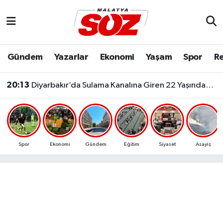
Asayiş
Malatya Nöbetçi Eczaneler
Gündem
Yazarlar
Ekonomi
Yaşam
Spor
Re
Bilim & Teknoloji
Malatya Hava Durumu
20:13
Diyarbakır’da Sulama Kanalına Giren 22 Yaşındaki Genç Hayatını Kaybetti!
Dünya
Malatya Namaz Vakitleri
Eğitim
Malatya Trafik Yoğunluk Haritası
Ekonomi
Süper Lig Puan Durumu ve Fikstür
Spor
Ekonomi
Gündem
Eğitim
Siyaset
Asayiş
Gündem
Tüm Manşetler
Kültür & Sanat
Son Dakika Haberleri
Resmi İlanlar
Haber Arşivi