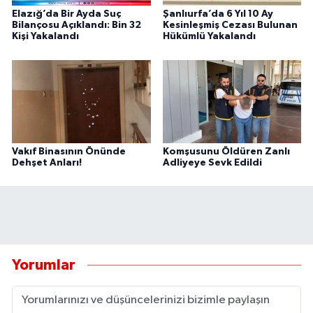
Elazığ’da Bir Ayda Suç
Şanlıurfa’da 6 Yıl 10 Ay
Bilançosu Açıklandı: Bin 32
Kesinleşmiş Cezası Bulunan
Kişi Yakalandı
Hükümlü Yakalandı
Vakıf Binasının Önünde
Komşusunu Öldüren Zanlı
Dehşet Anları!
Adliyeye Sevk Edildi
Yorumlar