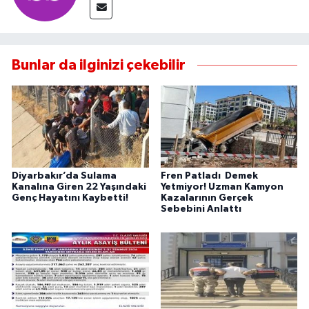
Bunlar da ilginizi çekebilir
Diyarbakır’da Sulama
Fren Patladı Demek
Kanalına Giren 22 Yaşındaki
Yetmiyor! Uzman Kamyon
Genç Hayatını Kaybetti!
Kazalarının Gerçek
Sebebini Anlattı