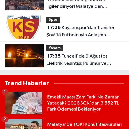
İlgilendiriyor! Malatya’dan
Bakanlığa “İl Emri” Çağrısı
Spor
17:36
Kayserispor’dan Transfer
Şov! 15 Futbolcuyla Anlaşma
Sağlandı
Yaşam
17:35
Tunceli'de 9 Ağustos
Elektrik Kesintisi: Pülümür ve
Çemişgezek'te Çok Sayıda Yerleşim
Etkilenecek
Trend Haberler
1
Emekli Maaşı Zam Farkı Ne Zaman
Yatacak? 2026 SGK'dan 3.552 TL
Fark Ödemesi Bekleniyor
2
Malatya'da TOKİ Konut Başvuruları