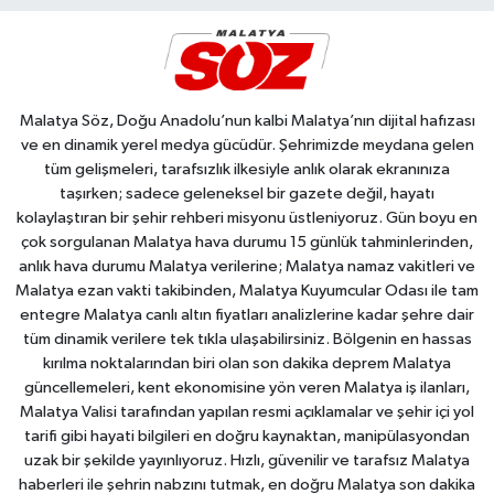
Malatya Söz, Doğu Anadolu’nun kalbi Malatya’nın dijital hafızası
ve en dinamik yerel medya gücüdür. Şehrimizde meydana gelen
tüm gelişmeleri, tarafsızlık ilkesiyle anlık olarak ekranınıza
taşırken; sadece geleneksel bir gazete değil, hayatı
kolaylaştıran bir şehir rehberi misyonu üstleniyoruz. Gün boyu en
çok sorgulanan Malatya hava durumu 15 günlük tahminlerinden,
anlık hava durumu Malatya verilerine; Malatya namaz vakitleri ve
Malatya ezan vakti takibinden, Malatya Kuyumcular Odası ile tam
entegre Malatya canlı altın fiyatları analizlerine kadar şehre dair
tüm dinamik verilere tek tıkla ulaşabilirsiniz. Bölgenin en hassas
kırılma noktalarından biri olan son dakika deprem Malatya
güncellemeleri, kent ekonomisine yön veren Malatya iş ilanları,
Malatya Valisi tarafından yapılan resmi açıklamalar ve şehir içi yol
tarifi gibi hayati bilgileri en doğru kaynaktan, manipülasyondan
uzak bir şekilde yayınlıyoruz. Hızlı, güvenilir ve tarafsız Malatya
haberleri ile şehrin nabzını tutmak, en doğru Malatya son dakika