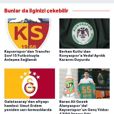
Bunlar da ilginizi çekebilir
Kayserispor’dan Transfer
Berkan Kutlu’dan
Şov! 15 Futbolcuyla
Konyaspor’a Veda! Ayrılık
Anlaşma Sağlandı
Kararını Duyurdu
Galatasaray’dan altyapı
Baran Ali Gezek
hamlesi: Umut Erdem
Alanyaspor'da!
yeniden sarı-kırmızılılarda
Kayserispor'un Genç Yıldızı