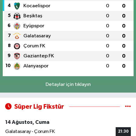
4
Kocaelispor
0
0
5
Beşiktaş
0
0
6
Eyüpspor
0
0
7
Galatasaray
0
0
8
Çorum FK
0
0
9
Gaziantep FK
0
0
10
Alanyaspor
0
0
Detaylar için tıklayın
Süper Lig Fikstür
14 Ağustos, Cuma
Galatasaray - Çorum FK
21:30