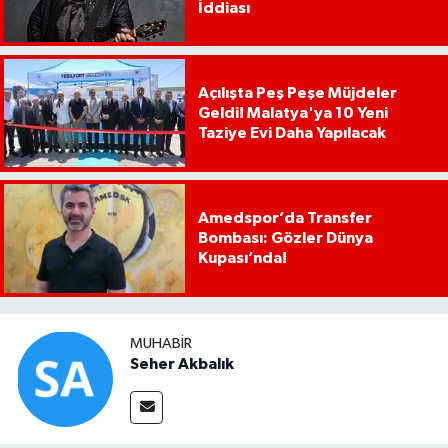
İddiası
Açılışta Peş Peşe Müjdeler
Geldi! Malatya'ya 10 Yeni
Taziye Evi Daha Yapılacak
Amedspor’da Transfer
Bombası: Gözler Dünya
Kupası’nda!
MUHABIR
Seher Akbalık