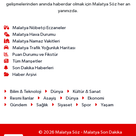
gelişmelerinden anında haberdar olmak için Malatya Söz her an
yanınızda.
Malatya Nöbetçi Eczaneler
Malatya Hava Durumu
Malatya Namaz Vakitleri
Malatya Trafik Yoğunluk Haritası
Puan Durumu ve Fikstür
Tüm Manşetler
Son Dakika Haberleri
Haber Arşivi
Bilim & Teknoloji
Dünya
Kültür & Sanat
Resmi İlanlar
Asayiş
Dünya
Ekonomi
Gündem
Sağlık
Siyaset
Spor
Yaşam
© 2026 Malatya Söz - Malatya Son Dakika