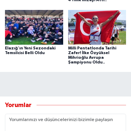
4 Yıllık İmzayı Attı..
Elazığ'ın Yeni Sezondaki
Milli Pentatlonda Tarihi
Temsilcisi Belli Oldu
Zafer! İlke Özyüksel
Mihrioğlu Avrupa
Şampiyonu Oldu..
Yorumlar