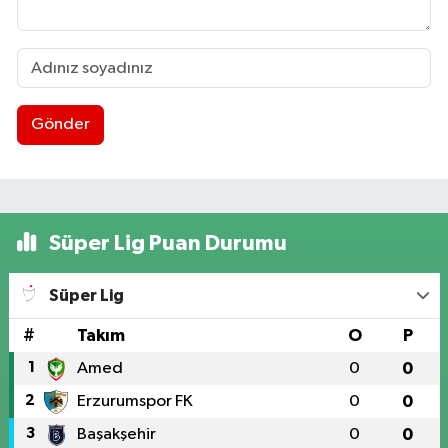
Gönder
Süper Lig Puan Durumu
Süper Lig
#
Takım
O
P
1
Amed
0
0
2
Erzurumspor FK
0
0
3
Başakşehir
0
0