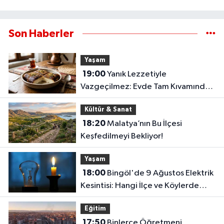
Son Haberler
Yaşam
19:00
Yanık Lezzetiyle
Vazgeçilmez: Evde Tam Kıvamında
Kazandibi Tarifi
Kültür & Sanat
18:20
Malatya’nın Bu İlçesi
Keşfedilmeyi Bekliyor!
Yaşam
18:00
Bingöl'de 9 Ağustos Elektrik
Kesintisi: Hangi İlçe ve Köylerde
Elektrikler Kesilecek?
Eğitim
17:50
Binlerce Öğretmeni