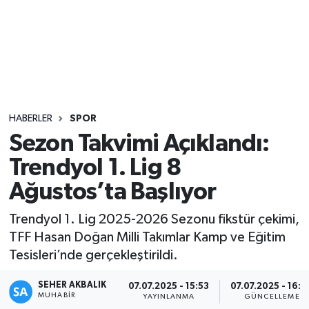
Sağlık
Seri İlan
Siyaset
HABERLER
SPOR
Spor
Sezon Takvimi Açıklandı:
Trendyol 1. Lig 8
Yaşam
Ağustos’ta Başlıyor
Trendyol 1. Lig 2025-2026 Sezonu fikstür çekimi,
TFF Hasan Doğan Milli Takımlar Kamp ve Eğitim
Tesisleri’nde gerçekleştirildi.
SEHER AKBALIK
07.07.2025 - 15:53
07.07.2025 - 16:0
MUHABIR
YAYINLANMA
GÜNCELLEME