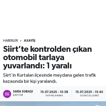
Sağlık
Seri İlan
Siyaset
HABERLER
ASAYIŞ
Spor
Siirt’te kontrolden çıkan
otomobil tarlaya
Yaşam
yuvarlandı: 1 yaralı
Siirt’in Kurtalan ilçesinde meydana gelen trafik
kazasında bir kişi yaralandı.
SARA SUBAŞI
15.07.2025 - 15:38
15.07.2025 - 15:40
EDITÖR
YAYINLANMA
GÜNCELLEME