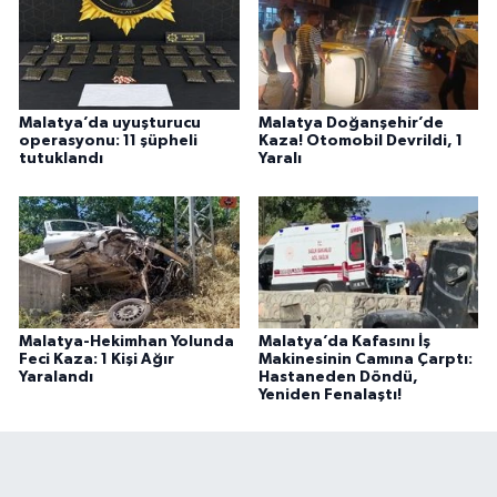
Malatya’da uyuşturucu
Malatya Doğanşehir’de
operasyonu: 11 şüpheli
Kaza! Otomobil Devrildi, 1
tutuklandı
Yaralı
Malatya-Hekimhan Yolunda
Malatya’da Kafasını İş
Feci Kaza: 1 Kişi Ağır
Makinesinin Camına Çarptı:
Yaralandı
Hastaneden Döndü,
Yeniden Fenalaştı!