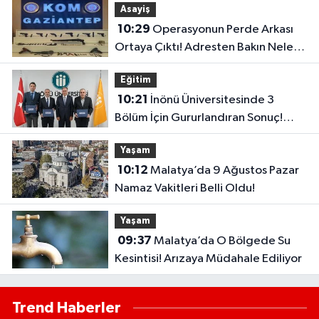
Asayiş
10:29
Operasyonun Perde Arkası
Ortaya Çıktı! Adresten Bakın Neler
Çıktı
Eğitim
10:21
İnönü Üniversitesinde 3
Bölüm İçin Gururlandıran Sonuç!
2028’e Kadar Geçerli
Yaşam
10:12
Malatya’da 9 Ağustos Pazar
Namaz Vakitleri Belli Oldu!
Yaşam
09:37
Malatya’da O Bölgede Su
Kesintisi! Arızaya Müdahale Ediliyor
Trend Haberler