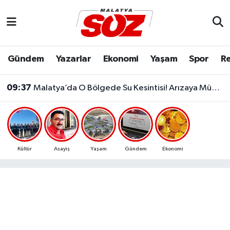
Asayiş
Malatya Nöbetçi Eczaneler
Gündem
Yazarlar
Ekonomi
Yaşam
Spor
Re
Bilim & Teknoloji
Malatya Hava Durumu
09:37
Malatya’da O Bölgede Su Kesintisi! Arızaya Müdahale Ediliyor
Dünya
Malatya Namaz Vakitleri
Eğitim
Malatya Trafik Yoğunluk Haritası
Ekonomi
Süper Lig Puan Durumu ve Fikstür
Kültür
Asayiş
Yaşam
Gündem
Ekonomi
Gündem
Tüm Manşetler
Kültür & Sanat
Son Dakika Haberleri
Resmi İlanlar
Haber Arşivi