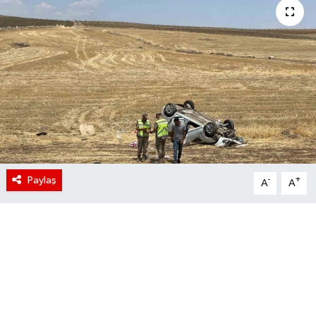
Paylaş
-
+
A
A