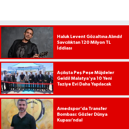
Haluk Levent Gözaltına Alındı!
Savcılıktan 120 Milyon TL
İddiası
Açılışta Peş Peşe Müjdeler
Geldi! Malatya'ya 10 Yeni
Taziye Evi Daha Yapılacak
Amedspor’da Transfer
Bombası: Gözler Dünya
Kupası’nda!