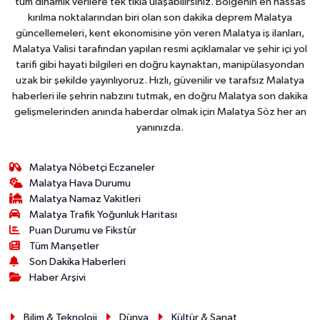
tüm dinamik verilere tek tıkla ulaşabilirsiniz. Bölgenin en hassas
kırılma noktalarından biri olan son dakika deprem Malatya
güncellemeleri, kent ekonomisine yön veren Malatya iş ilanları,
Malatya Valisi tarafından yapılan resmi açıklamalar ve şehir içi yol
tarifi gibi hayati bilgileri en doğru kaynaktan, manipülasyondan
uzak bir şekilde yayınlıyoruz. Hızlı, güvenilir ve tarafsız Malatya
haberleri ile şehrin nabzını tutmak, en doğru Malatya son dakika
gelişmelerinden anında haberdar olmak için Malatya Söz her an
yanınızda.
Malatya Nöbetçi Eczaneler
Malatya Hava Durumu
Malatya Namaz Vakitleri
Malatya Trafik Yoğunluk Haritası
Puan Durumu ve Fikstür
Tüm Manşetler
Son Dakika Haberleri
Haber Arşivi
Bilim & Teknoloji
Dünya
Kültür & Sanat