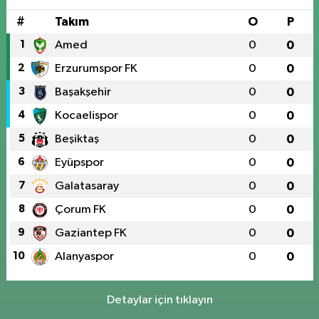
#
Takım
O
P
1
Amed
0
0
2
Erzurumspor FK
0
0
3
Başakşehir
0
0
4
Kocaelispor
0
0
5
Beşiktaş
0
0
6
Eyüpspor
0
0
7
Galatasaray
0
0
8
Çorum FK
0
0
9
Gaziantep FK
0
0
10
Alanyaspor
0
0
Detaylar için tıklayın