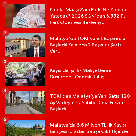
1
Emekli Maaşı Zam Farkı Ne Zaman
Yatacak? 2026 SGK'dan 3.552 TL
Fark Ödemesi Bekleniyor
2
Malatya'da TOKİ Konut Başvuruları
Başladı! Yalnızca 2 Başvuru Şartı
Var...
3
Kayısıda İşçilik Maliyetlerini
Düşürecek Önemli Buluş
4
TOKİ’den Malatya’ya Yeni Satış! 120
Ay Vadeyle Ev Sahibi Olma Fırsatı
Başladı
5
Malatya’da 6,6 Milyon TL’lik Kayısı
Bahçesi İcradan Satışa Çıktı! İçinde