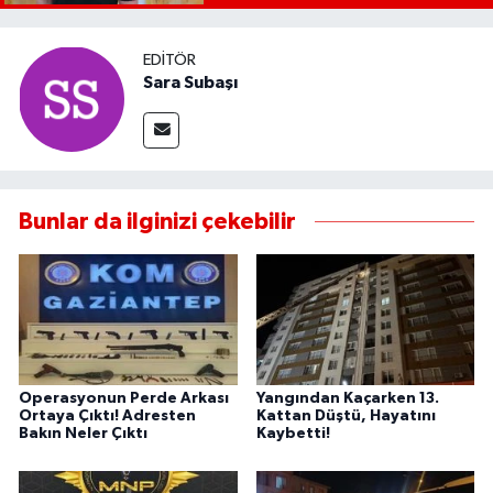
EDITÖR
Sara Subaşı
Bunlar da ilginizi çekebilir
Operasyonun Perde Arkası
Yangından Kaçarken 13.
Ortaya Çıktı! Adresten
Kattan Düştü, Hayatını
Bakın Neler Çıktı
Kaybetti!