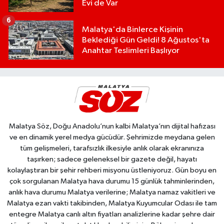
Evi de Var
6
Malatya'da Binlerce Kişinin
Beklediği Gün Geldi! 8 Ağustos'ta
Anahtar Teslimleri Başlıyor
Malatya Söz, Doğu Anadolu’nun kalbi Malatya’nın dijital hafızası
ve en dinamik yerel medya gücüdür. Şehrimizde meydana gelen
tüm gelişmeleri, tarafsızlık ilkesiyle anlık olarak ekranınıza
taşırken; sadece geleneksel bir gazete değil, hayatı
kolaylaştıran bir şehir rehberi misyonu üstleniyoruz. Gün boyu en
çok sorgulanan Malatya hava durumu 15 günlük tahminlerinden,
anlık hava durumu Malatya verilerine; Malatya namaz vakitleri ve
Malatya ezan vakti takibinden, Malatya Kuyumcular Odası ile tam
entegre Malatya canlı altın fiyatları analizlerine kadar şehre dair