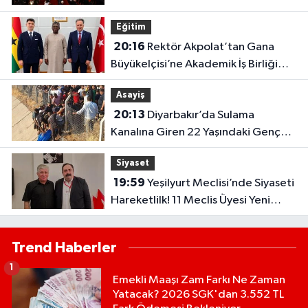
Sözleri..
Eğitim
20:16
Rektör Akpolat’tan Gana
Büyükelçisi’ne Akademik İş Birliği
Ziyareti!
Asayiş
20:13
Diyarbakır’da Sulama
Kanalına Giren 22 Yaşındaki Genç
Hayatını Kaybetti!
Siyaset
19:59
Yeşilyurt Meclisi’nde Siyaseti
Hareketlilk! 11 Meclis Üyesi Yeni
Parti’ye Katıldı..
Trend Haberler
1
Emekli Maaşı Zam Farkı Ne Zaman
Yatacak? 2026 SGK'dan 3.552 TL