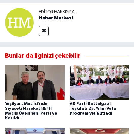
EDITÖR HAKKINDA
Haber Merkezi
Bunlar da ilginizi çekebilir
Yeşilyurt Meclisi’nde
AK Parti Battalgazi
Siyaseti Hareketlilk! 11
Teşkilatı 25. Yılını Vefa
Meclis Üyesi Yeni Parti’ye
Programıyla Kutladı
Katıldı..