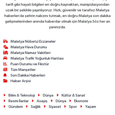
tarifi gibi hayati bilgileri en doğru kaynaktan, manipülasyondan
uzak bir şekilde yayınlıyoruz. Hızlı, güvenilir ve tarafsız Malatya
haberleri ile şehrin nabzını tutmak, en doğru Malatya son dakika
gelişmelerinden anında haberdar olmak için Malatya Söz her an
yanınızda.
Malatya Nöbetçi Eczaneler
Malatya Hava Durumu
Malatya Namaz Vakitleri
Malatya Trafik Yoğunluk Haritası
Puan Durumu ve Fikstür
Tüm Manşetler
Son Dakika Haberleri
Haber Arşivi
Bilim & Teknoloji
Dünya
Kültür & Sanat
Resmi İlanlar
Asayiş
Dünya
Ekonomi
Gündem
Sağlık
Siyaset
Spor
Yaşam