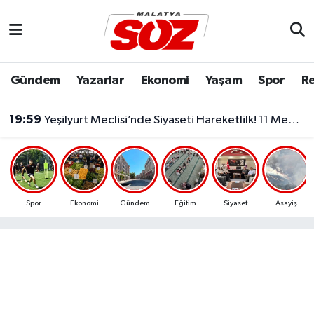
Asayiş
Malatya Nöbetçi Eczaneler
Gündem
Yazarlar
Ekonomi
Yaşam
Spor
Re
Bilim & Teknoloji
Malatya Hava Durumu
19:59
Yeşilyurt Meclisi’nde Siyaseti Hareketlilk! 11 Meclis Üyesi Yeni Parti’ye Katıldı..
Dünya
Malatya Namaz Vakitleri
Eğitim
Malatya Trafik Yoğunluk Haritası
Ekonomi
Süper Lig Puan Durumu ve Fikstür
Spor
Ekonomi
Gündem
Eğitim
Siyaset
Asayiş
Gündem
Tüm Manşetler
Kültür & Sanat
Son Dakika Haberleri
Resmi İlanlar
Haber Arşivi