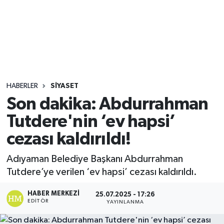
Sağlık
Seri İlan
Siyaset
HABERLER
SIYASET
Spor
Son dakika: Abdurrahman
Tutdere'nin ‘ev hapsi’
Yaşam
cezası kaldırıldı!
Adıyaman Belediye Başkanı Abdurrahman
Tutdere’ye verilen ‘ev hapsi’ cezası kaldırıldı.
HABER MERKEZI
25.07.2025 - 17:26
EDITÖR
YAYINLANMA