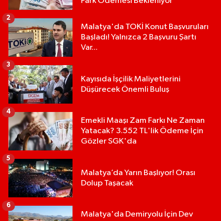
Fark Ödemesi Bekleniyor
2
Malatya'da TOKİ Konut Başvuruları
Başladı! Yalnızca 2 Başvuru Şartı
Var...
3
Kayısıda İşçilik Maliyetlerini
Düşürecek Önemli Buluş
4
Emekli Maaşı Zam Farkı Ne Zaman
Yatacak? 3.552 TL'lik Ödeme İçin
Gözler SGK'da
5
Malatya’da Yarın Başlıyor! Orası
Dolup Taşacak
6
Malatya'da Demiryolu İçin Dev