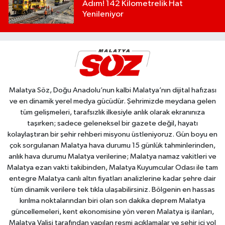
Adım! 142 Kilometrelik Hat
Yenileniyor
Malatya Söz, Doğu Anadolu’nun kalbi Malatya’nın dijital hafızası
ve en dinamik yerel medya gücüdür. Şehrimizde meydana gelen
tüm gelişmeleri, tarafsızlık ilkesiyle anlık olarak ekranınıza
taşırken; sadece geleneksel bir gazete değil, hayatı
kolaylaştıran bir şehir rehberi misyonu üstleniyoruz. Gün boyu en
çok sorgulanan Malatya hava durumu 15 günlük tahminlerinden,
anlık hava durumu Malatya verilerine; Malatya namaz vakitleri ve
Malatya ezan vakti takibinden, Malatya Kuyumcular Odası ile tam
entegre Malatya canlı altın fiyatları analizlerine kadar şehre dair
tüm dinamik verilere tek tıkla ulaşabilirsiniz. Bölgenin en hassas
kırılma noktalarından biri olan son dakika deprem Malatya
güncellemeleri, kent ekonomisine yön veren Malatya iş ilanları,
Malatya Valisi tarafından yapılan resmi açıklamalar ve şehir içi yol