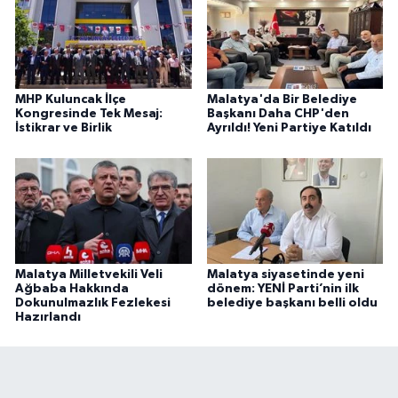
MHP Kuluncak İlçe
Malatya'da Bir Belediye
Kongresinde Tek Mesaj:
Başkanı Daha CHP'den
İstikrar ve Birlik
Ayrıldı! Yeni Partiye Katıldı
Malatya Milletvekili Veli
Malatya siyasetinde yeni
Ağbaba Hakkında
dönem: YENİ Parti’nin ilk
Dokunulmazlık Fezlekesi
belediye başkanı belli oldu
Hazırlandı