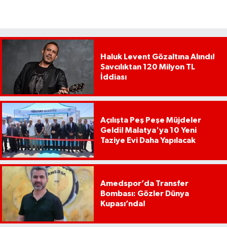
Haluk Levent Gözaltına Alındı!
Savcılıktan 120 Milyon TL
İddiası
Açılışta Peş Peşe Müjdeler
Geldi! Malatya'ya 10 Yeni
Taziye Evi Daha Yapılacak
Amedspor’da Transfer
Bombası: Gözler Dünya
Kupası’nda!