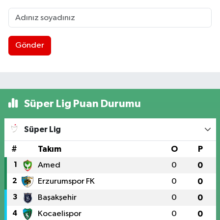
Gönder
Süper Lig Puan Durumu
Süper Lig
#
Takım
O
P
1
Amed
0
0
2
Erzurumspor FK
0
0
3
Başakşehir
0
0
4
Kocaelispor
0
0