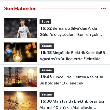
Son Haberler
Spor
16:52
Bernardo Silva’dan Arda
Güler’e olay sözler! “Beni en çok
etkileyen şey…”
Yaşam
16:48
Bingöl’de Elektrik Kesintisi! 9
Ağustos’ta Bu İlçelerde Elektrikler
Kesilecek
Yaşam
16:43
Tunceli’de Elektrik Kesintisi!
Bu Bölgeler Etkilenecek
Yaşam
16:38
Malatya’da Elektrik Kesintisi
Alarmı! 40’a Yakın Mahallede