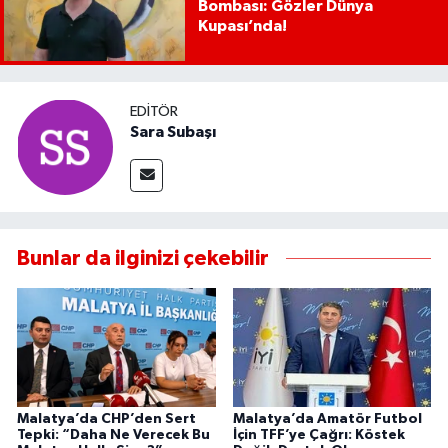
Bombası: Gözler Dünya
Kupası’nda!
EDITÖR
Sara Subaşı
Bunlar da ilginizi çekebilir
Malatya’da CHP’den Sert
Malatya’da Amatör Futbol
Tepki: “Daha Ne Verecek Bu
İçin TFF’ye Çağrı: Köstek