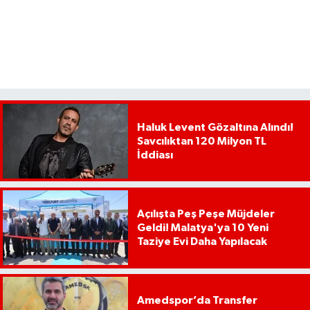
Haluk Levent Gözaltına Alındı!
Savcılıktan 120 Milyon TL
İddiası
Açılışta Peş Peşe Müjdeler
Geldi! Malatya'ya 10 Yeni
Taziye Evi Daha Yapılacak
Amedspor’da Transfer