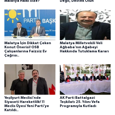
Malatya Halkı Size?”
Değil, Destek Olun
Malatya İçin Dikkat Çeken
Malatya Milletvekili Veli
Konut Önerisi! OSB
Ağbaba’nın Ağabeyi
Çalışanlarına Faizsiz Ev
Hakkında Tutuklama Kararı
Çağrısı..
Yeşilyurt Meclisi’nde
AK Parti Battalgazi
Siyaseti Hareketlilk! 11
Teşkilatı 25. Yılını Vefa
Meclis Üyesi Yeni Parti’ye
Programıyla Kutladı
Katıldı..