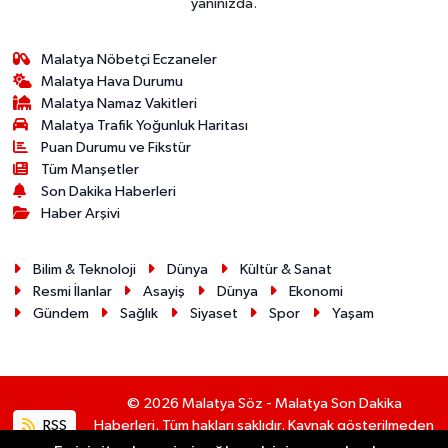
yanınızda.
Malatya Nöbetçi Eczaneler
Malatya Hava Durumu
Malatya Namaz Vakitleri
Malatya Trafik Yoğunluk Haritası
Puan Durumu ve Fikstür
Tüm Manşetler
Son Dakika Haberleri
Haber Arşivi
Bilim & Teknoloji
Dünya
Kültür & Sanat
Resmi İlanlar
Asayiş
Dünya
Ekonomi
Gündem
Sağlık
Siyaset
Spor
Yaşam
© 2026 Malatya Söz - Malatya Son Dakika
RSS
Haberleri. Tüm hakları saklıdır. Kaynak gösterilmeden
alıntı yapılamaz.