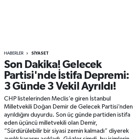
Sağlık
Seri İlan
Siyaset
HABERLER
SIYASET
Spor
Son Dakika! Gelecek
Partisi'nde İstifa Depremi:
Yaşam
3 Günde 3 Vekil Ayrıldı!
CHP listelerinden Meclis’e giren İstanbul
Milletvekili Doğan Demir de Gelecek Partisi’nden
ayrıldığını duyurdu. Son üç günde partiden istifa
eden üçüncü milletvekili olan Demir,
“Sürdürülebilir bir siyasi zemin kalmadı” diyerek
ayrılık kararını açıkladı. Gözler şimdi, bu isimlerin