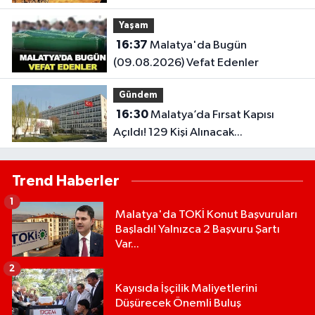
Saatler Belli Oldu
Yaşam
16:37
Malatya'da Bugün
(09.08.2026) Vefat Edenler
Gündem
16:30
Malatya’da Fırsat Kapısı
Açıldı! 129 Kişi Alınacak...
Trend Haberler
1
Malatya'da TOKİ Konut Başvuruları
Başladı! Yalnızca 2 Başvuru Şartı
Var...
2
Kayısıda İşçilik Maliyetlerini
Düşürecek Önemli Buluş