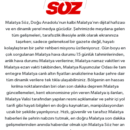
Malatya Söz, Doğu Anadolu’nun kalbi Malatya’nın dijital hafızası
ve en dinamik yerel medya gücüdür. Şehrimizde meydana gelen
tüm gelişmeleri, tarafsızlık ilkesiyle anlık olarak ekranınıza
taşırken; sadece geleneksel bir gazete değil, hayatı
kolaylaştıran bir şehir rehberi misyonu üstleniyoruz. Gün boyu en
çok sorgulanan Malatya hava durumu 15 günlük tahminlerinden,
anlık hava durumu Malatya verilerine; Malatya namaz vakitleri ve
Malatya ezan vakti takibinden, Malatya Kuyumcular Odası ile tam
entegre Malatya canlı altın fiyatları analizlerine kadar şehre dair
tüm dinamik verilere tek tıkla ulaşabilirsiniz. Bölgenin en hassas
kırılma noktalarından biri olan son dakika deprem Malatya
güncellemeleri, kent ekonomisine yön veren Malatya iş ilanları,
Malatya Valisi tarafından yapılan resmi açıklamalar ve şehir içi yol
tarifi gibi hayati bilgileri en doğru kaynaktan, manipülasyondan
uzak bir şekilde yayınlıyoruz. Hızlı, güvenilir ve tarafsız Malatya
haberleri ile şehrin nabzını tutmak, en doğru Malatya son dakika
gelişmelerinden anında haberdar olmak için Malatya Söz her an