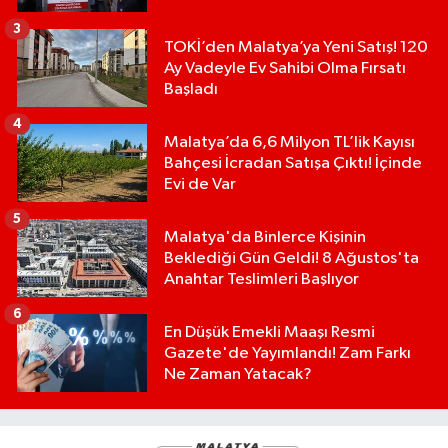
3
TOKİ’den Malatya’ya Yeni Satış! 120
Ay Vadeyle Ev Sahibi Olma Fırsatı
Başladı
4
Malatya’da 6,6 Milyon TL’lik Kayısı
Bahçesi İcradan Satışa Çıktı! İçinde
Evi de Var
5
Malatya'da Binlerce Kişinin
Beklediği Gün Geldi! 8 Ağustos'ta
Anahtar Teslimleri Başlıyor
6
En Düşük Emekli Maaşı Resmi
Gazete'de Yayımlandı! Zam Farkı
Ne Zaman Yatacak?