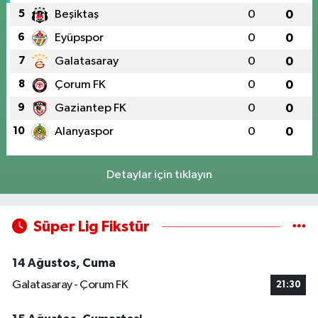
5
Beşiktaş
0
0
6
Eyüpspor
0
0
7
Galatasaray
0
0
8
Çorum FK
0
0
9
Gaziantep FK
0
0
10
Alanyaspor
0
0
Detaylar için tıklayın
Süper Lig Fikstür
14 Ağustos, Cuma
Galatasaray - Çorum FK
21:30