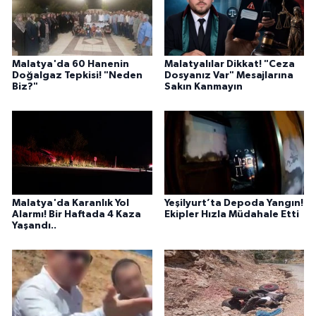
Malatya'da 60 Hanenin
Malatyalılar Dikkat! "Ceza
Doğalgaz Tepkisi! "Neden
Dosyanız Var" Mesajlarına
Biz?"
Sakın Kanmayın
Malatya'da Karanlık Yol
Yeşilyurt’ta Depoda Yangın!
Alarmı! Bir Haftada 4 Kaza
Ekipler Hızla Müdahale Etti
Yaşandı..