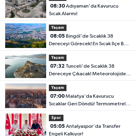
08:30
Adıyaman'da Kavurucu
Sıcak Alarmı!
Yaşam
08:05
Bingöl'de Sıcaklık 38
Dereceyi Görecek! En Sıcak İlçe Belli
Oldu..
Yaşam
07:32
Tunceli'de Sıcaklık 38
Dereceye Çıkacak! Meteorolojiden
Yeni Tahmin
Yaşam
07:00
Malatya'da Kavurucu
Sıcaklar Geri Döndü! Termometreler
39 Dereceyi Gösterecek..
Spor
05:05
Antalyaspor'da Transfer
Engeli Kalkıyor!