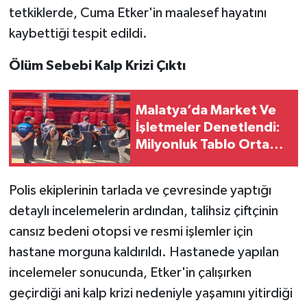
tetkiklerde, Cuma Etker'in maalesef hayatını
kaybettiği tespit edildi.
Ölüm Sebebi Kalp Krizi Çıktı
Malatya’da Market Ve
İşletmeler Denetlendi:
Milyonluk Tablo Ortaya
Çıktı
Polis ekiplerinin tarlada ve çevresinde yaptığı
detaylı incelemelerin ardından, talihsiz çiftçinin
cansız bedeni otopsi ve resmi işlemler için
hastane morguna kaldırıldı. Hastanede yapılan
incelemeler sonucunda, Etker'in çalışırken
geçirdiği ani kalp krizi nedeniyle yaşamını yitirdiği