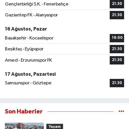
Gençlerbirliği S.K. - Fenerbahçe
21:30
Gaziantep FK - Alanyaspor
21:30
16 Ağustos, Pazar
Başakşehir - Kocaelispor
19:00
Beşiktaş - Eyüpspor
21:30
Amed - Erzurumspor FK
21:30
17 Ağustos, Pazartesi
Samsunspor - Göztepe
21:30
Son Haberler
Yaşam