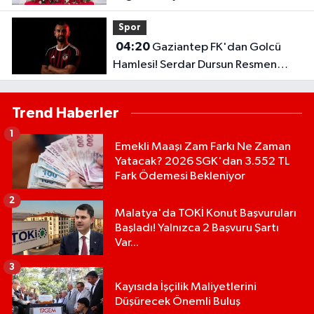
Spor
04:20
Gaziantep FK'dan Golcü
Hamlesi! Serdar Dursun Resmen
İmzayı Attı!
Trend Haberler
1
Emekli Maaşı Zam Farkı Ne Zaman
Yatacak? 2026 SGK'dan 3.552 TL
Fark Ödemesi Bekleniyor
2
Malatya'da TOKİ Konut Başvuruları
Başladı! Yalnızca 2 Başvuru Şartı
Var...
3
Kayısıda İşçilik Maliyetlerini
Düşürecek Önemli Buluş