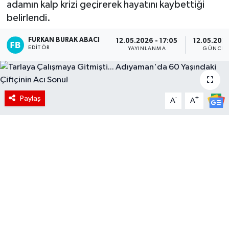
adamın kalp krizi geçirerek hayatını kaybettiği
belirlendi.
FURKAN BURAK ABACI
12.05.2026 - 17:05
12.05.2026
EDITÖR
YAYINLANMA
GÜNCEL
Paylaş
-
+
A
A