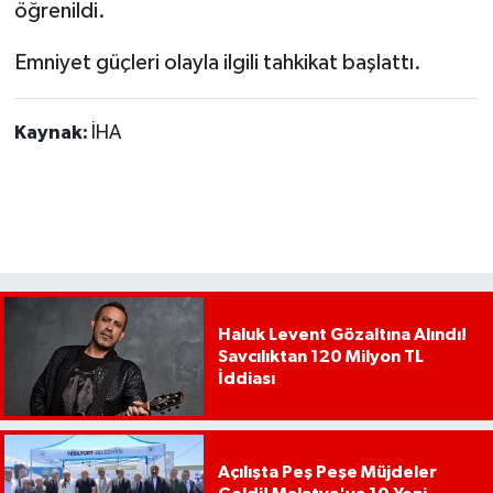
öğrenildi.
Emniyet güçleri olayla ilgili tahkikat başlattı.
Kaynak:
İHA
Haluk Levent Gözaltına Alındı!
Savcılıktan 120 Milyon TL
İddiası
Açılışta Peş Peşe Müjdeler