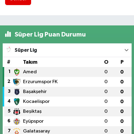
Süper Lig Puan Durumu
Süper Lig
#
Takım
O
P
1
Amed
0
0
2
Erzurumspor FK
0
0
3
Başakşehir
0
0
4
Kocaelispor
0
0
5
Beşiktaş
0
0
6
Eyüpspor
0
0
7
Galatasaray
0
0