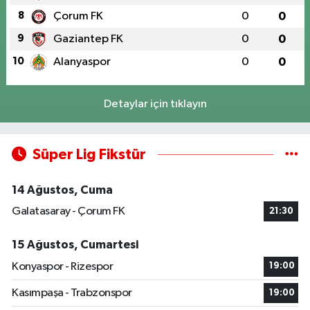
8
Çorum FK
0
0
9
Gaziantep FK
0
0
10
Alanyaspor
0
0
Detaylar için tıklayın
Süper Lig Fikstür
14 Ağustos, Cuma
Galatasaray - Çorum FK
21:30
15 Ağustos, Cumartesi
Konyaspor - Rizespor
19:00
Kasımpaşa - Trabzonspor
19:00