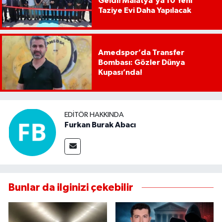
Geldi! Malatya'ya 10 Yeni
Taziye Evi Daha Yapılacak
Amedspor’da Transfer
Bombası: Gözler Dünya
Kupası’nda!
EDITÖR HAKKINDA
Furkan Burak Abacı
Bunlar da ilginizi çekebilir