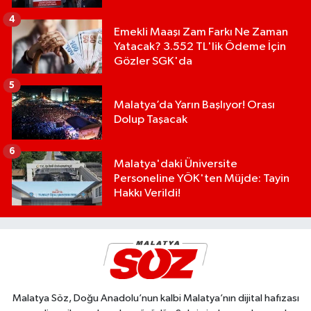
4
Emekli Maaşı Zam Farkı Ne Zaman
Yatacak? 3.552 TL'lik Ödeme İçin
Gözler SGK'da
5
Malatya’da Yarın Başlıyor! Orası
Dolup Taşacak
6
Malatya'daki Üniversite
Personeline YÖK'ten Müjde: Tayin
Hakkı Verildi!
Malatya Söz, Doğu Anadolu’nun kalbi Malatya’nın dijital hafızası