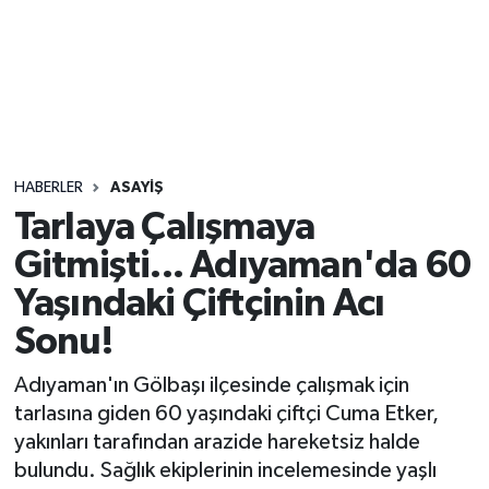
Sağlık
Seri İlan
Siyaset
HABERLER
ASAYIŞ
Spor
Tarlaya Çalışmaya
Gitmişti... Adıyaman'da 60
Yaşam
Yaşındaki Çiftçinin Acı
Sonu!
Adıyaman'ın Gölbaşı ilçesinde çalışmak için
tarlasına giden 60 yaşındaki çiftçi Cuma Etker,
yakınları tarafından arazide hareketsiz halde
bulundu. Sağlık ekiplerinin incelemesinde yaşlı