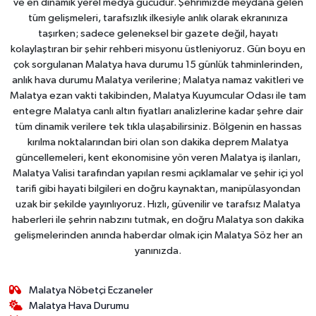
ve en dinamik yerel medya gücüdür. Şehrimizde meydana gelen
tüm gelişmeleri, tarafsızlık ilkesiyle anlık olarak ekranınıza
taşırken; sadece geleneksel bir gazete değil, hayatı
kolaylaştıran bir şehir rehberi misyonu üstleniyoruz. Gün boyu en
çok sorgulanan Malatya hava durumu 15 günlük tahminlerinden,
anlık hava durumu Malatya verilerine; Malatya namaz vakitleri ve
Malatya ezan vakti takibinden, Malatya Kuyumcular Odası ile tam
entegre Malatya canlı altın fiyatları analizlerine kadar şehre dair
tüm dinamik verilere tek tıkla ulaşabilirsiniz. Bölgenin en hassas
kırılma noktalarından biri olan son dakika deprem Malatya
güncellemeleri, kent ekonomisine yön veren Malatya iş ilanları,
Malatya Valisi tarafından yapılan resmi açıklamalar ve şehir içi yol
tarifi gibi hayati bilgileri en doğru kaynaktan, manipülasyondan
uzak bir şekilde yayınlıyoruz. Hızlı, güvenilir ve tarafsız Malatya
haberleri ile şehrin nabzını tutmak, en doğru Malatya son dakika
gelişmelerinden anında haberdar olmak için Malatya Söz her an
yanınızda.
Malatya Nöbetçi Eczaneler
Malatya Hava Durumu