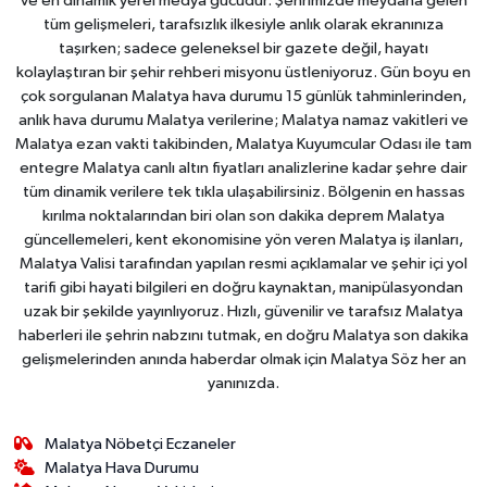
ve en dinamik yerel medya gücüdür. Şehrimizde meydana gelen
tüm gelişmeleri, tarafsızlık ilkesiyle anlık olarak ekranınıza
taşırken; sadece geleneksel bir gazete değil, hayatı
kolaylaştıran bir şehir rehberi misyonu üstleniyoruz. Gün boyu en
çok sorgulanan Malatya hava durumu 15 günlük tahminlerinden,
anlık hava durumu Malatya verilerine; Malatya namaz vakitleri ve
Malatya ezan vakti takibinden, Malatya Kuyumcular Odası ile tam
entegre Malatya canlı altın fiyatları analizlerine kadar şehre dair
tüm dinamik verilere tek tıkla ulaşabilirsiniz. Bölgenin en hassas
kırılma noktalarından biri olan son dakika deprem Malatya
güncellemeleri, kent ekonomisine yön veren Malatya iş ilanları,
Malatya Valisi tarafından yapılan resmi açıklamalar ve şehir içi yol
tarifi gibi hayati bilgileri en doğru kaynaktan, manipülasyondan
uzak bir şekilde yayınlıyoruz. Hızlı, güvenilir ve tarafsız Malatya
haberleri ile şehrin nabzını tutmak, en doğru Malatya son dakika
gelişmelerinden anında haberdar olmak için Malatya Söz her an
yanınızda.
Malatya Nöbetçi Eczaneler
Malatya Hava Durumu