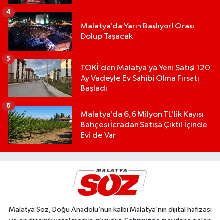
4
Malatya’da Yarın Başlıyor! Orası
Dolup Taşacak
5
TOKİ’den Malatya’ya Yeni Satış! 120
Ay Vadeyle Ev Sahibi Olma Fırsatı
Başladı
6
Malatya’da 6,6 Milyon TL’lik Kayısı
Bahçesi İcradan Satışa Çıktı! İçinde
Evi de Var
Malatya Söz, Doğu Anadolu’nun kalbi Malatya’nın dijital hafızası