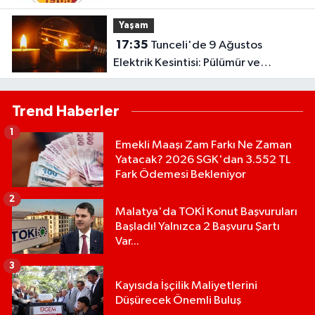
Sağlandı
Yaşam
17:35
Tunceli'de 9 Ağustos
Elektrik Kesintisi: Pülümür ve
Çemişgezek'te Çok Sayıda Yerleşim
Etkilenecek
Trend Haberler
1
Emekli Maaşı Zam Farkı Ne Zaman
Yatacak? 2026 SGK'dan 3.552 TL
Fark Ödemesi Bekleniyor
2
Malatya'da TOKİ Konut Başvuruları
Başladı! Yalnızca 2 Başvuru Şartı
Var...
3
Kayısıda İşçilik Maliyetlerini
Düşürecek Önemli Buluş