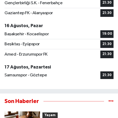
Gençlerbirliği S.K. - Fenerbahçe
21:30
Gaziantep FK - Alanyaspor
21:30
16 Ağustos, Pazar
Başakşehir - Kocaelispor
19:00
Beşiktaş - Eyüpspor
21:30
Amed - Erzurumspor FK
21:30
17 Ağustos, Pazartesi
Samsunspor - Göztepe
21:30
Son Haberler
Yaşam