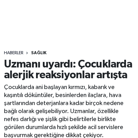
Sağlık
Seri İlan
Siyaset
HABERLER
SAĞLIK
Spor
Uzmanı uyardı: Çocuklarda
alerjik reaksiyonlar artışta
Yaşam
Çocuklarda ani başlayan kırmızı, kabarık ve
kaşıntılı döküntüler, besinlerden ilaçlara, hava
şartlarından deterjanlara kadar birçok nedene
bağlı olarak gelişebiliyor. Uzmanlar, özellikle
nefes darlığı ve şişlik gibi belirtilerle birlikte
görülen durumlarda hızlı şekilde acil servislere
başvurmak gerektiğine dikkat çekiyor.