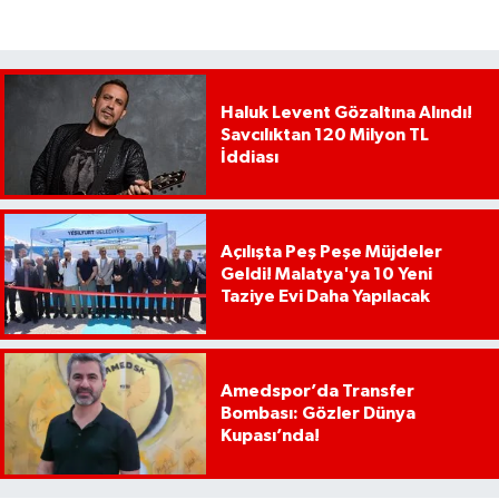
Haluk Levent Gözaltına Alındı!
Savcılıktan 120 Milyon TL
İddiası
Açılışta Peş Peşe Müjdeler
Geldi! Malatya'ya 10 Yeni
Taziye Evi Daha Yapılacak
Amedspor’da Transfer
Bombası: Gözler Dünya
Kupası’nda!