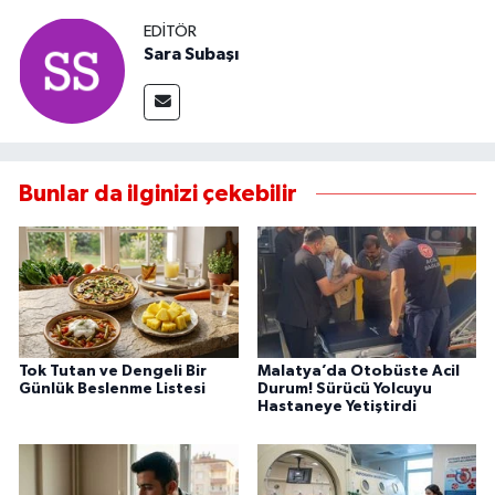
EDITÖR
Sara Subaşı
Bunlar da ilginizi çekebilir
Tok Tutan ve Dengeli Bir
Malatya’da Otobüste Acil
Günlük Beslenme Listesi
Durum! Sürücü Yolcuyu
Hastaneye Yetiştirdi