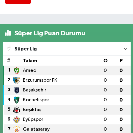
Süper Lig Puan Durumu
Süper Lig
#
Takım
O
P
1
Amed
0
0
2
Erzurumspor FK
0
0
3
Başakşehir
0
0
4
Kocaelispor
0
0
5
Beşiktaş
0
0
6
Eyüpspor
0
0
7
Galatasaray
0
0