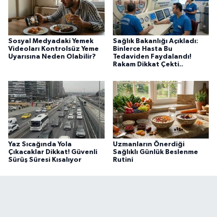
Sosyal Medyadaki Yemek
Sağlık Bakanlığı Açıkladı:
Videoları Kontrolsüz Yeme
Binlerce Hasta Bu
Uyarısına Neden Olabilir?
Tedaviden Faydalandı!
Rakam Dikkat Çekti..
Yaz Sıcağında Yola
Uzmanların Önerdiği
Çıkacaklar Dikkat! Güvenli
Sağlıklı Günlük Beslenme
Sürüş Süresi Kısalıyor
Rutini