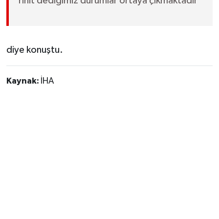
rinit dediğimiz durumlar ortaya çıkmaktadır"
diye konuştu.
Kaynak:
İHA