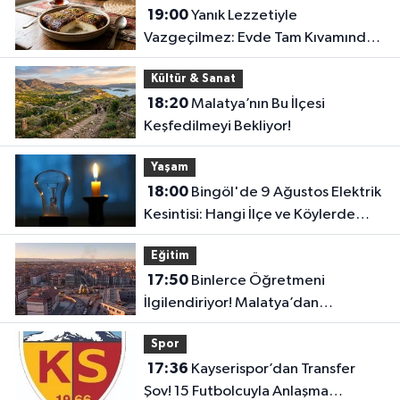
19:00
Yanık Lezzetiyle
Vazgeçilmez: Evde Tam Kıvamında
Kazandibi Tarifi
Kültür & Sanat
18:20
Malatya’nın Bu İlçesi
Keşfedilmeyi Bekliyor!
Yaşam
18:00
Bingöl'de 9 Ağustos Elektrik
Kesintisi: Hangi İlçe ve Köylerde
Elektrikler Kesilecek?
Eğitim
17:50
Binlerce Öğretmeni
İlgilendiriyor! Malatya’dan
Bakanlığa “İl Emri” Çağrısı
Spor
17:36
Kayserispor’dan Transfer
Şov! 15 Futbolcuyla Anlaşma