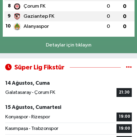
8
Çorum FK
0
0
9
Gaziantep FK
0
0
10
Alanyaspor
0
0
Detaylar için tıklayın
Süper Lig Fikstür
14 Ağustos, Cuma
Galatasaray - Çorum FK
21:30
15 Ağustos, Cumartesi
Konyaspor - Rizespor
19:00
Kasımpaşa - Trabzonspor
19:00