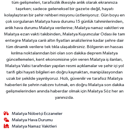
tüm gelişmeleri, tarafsızlık ilkesiyle anlık olarak ekranınıza
taşırken; sadece geleneksel bir gazete değil, hayatı
kolaylaştıran bir şehir rehberi misyonu üstleniyoruz. Gün boyu en
çok sorgulanan Malatya hava durumu 15 günlük tahminlerinden,
anlık hava durumu Malatya verilerine; Malatya namaz vakitleri ve
Malatya ezan vakti takibinden, Malatya Kuyumcular Odası ile tam
entegre Malatya canlı altın fiyatları analizlerine kadar şehre dair
tüm dinamik verilere tek tıkla ulaşabilirsiniz. Bölgenin en hassas
kırılma noktalarından biri olan son dakika deprem Malatya
güncellemeleri, kent ekonomisine yön veren Malatya iş ilanları,
Malatya Valisi tarafından yapılan resmi açıklamalar ve şehir içi yol
tarifi gibi hayati bilgileri en doğru kaynaktan, manipülasyondan
uzak bir şekilde yayınlıyoruz. Hızlı, güvenilir ve tarafsız Malatya
haberleri ile şehrin nabzını tutmak, en doğru Malatya son dakika
gelişmelerinden anında haberdar olmak için Malatya Söz her an
yanınızda.
Malatya Nöbetçi Eczaneler
Malatya Hava Durumu
Malatya Namaz Vakitleri