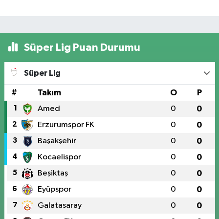
Süper Lig Puan Durumu
Süper Lig
#
Takım
O
P
1
Amed
0
0
2
Erzurumspor FK
0
0
3
Başakşehir
0
0
4
Kocaelispor
0
0
5
Beşiktaş
0
0
6
Eyüpspor
0
0
7
Galatasaray
0
0