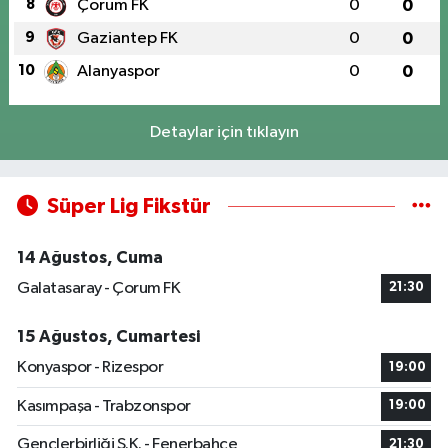
8
Çorum FK
0
0
9
Gaziantep FK
0
0
10
Alanyaspor
0
0
Detaylar için tıklayın
Süper Lig Fikstür
14 Ağustos, Cuma
Galatasaray - Çorum FK
21:30
15 Ağustos, Cumartesi
Konyaspor - Rizespor
19:00
Kasımpaşa - Trabzonspor
19:00
Gençlerbirliği S.K. - Fenerbahçe
21:30