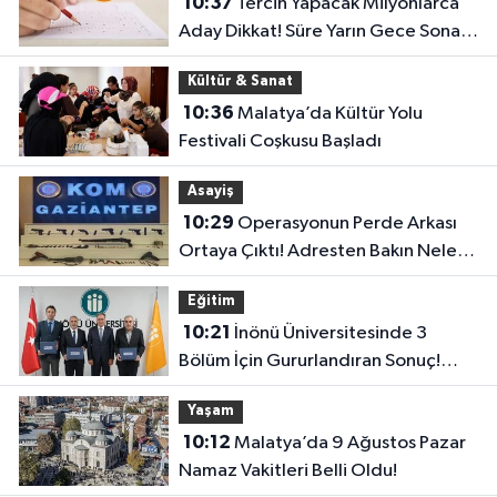
10:37
Tercih Yapacak Milyonlarca
Aday Dikkat! Süre Yarın Gece Sona
Eriyor
Kültür & Sanat
10:36
Malatya’da Kültür Yolu
Festivali Coşkusu Başladı
Asayiş
10:29
Operasyonun Perde Arkası
Ortaya Çıktı! Adresten Bakın Neler
Çıktı
Eğitim
10:21
İnönü Üniversitesinde 3
Bölüm İçin Gururlandıran Sonuç!
2028’e Kadar Geçerli
Yaşam
10:12
Malatya’da 9 Ağustos Pazar
Namaz Vakitleri Belli Oldu!