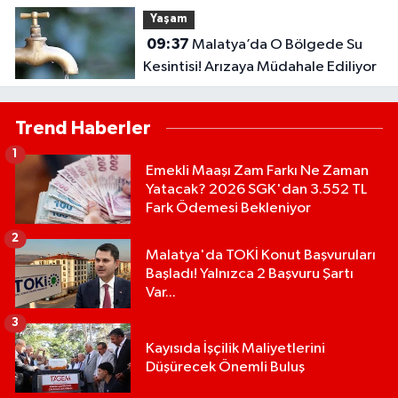
Yaşam
09:37
Malatya’da O Bölgede Su
Kesintisi! Arızaya Müdahale Ediliyor
Trend Haberler
1
Emekli Maaşı Zam Farkı Ne Zaman
Yatacak? 2026 SGK'dan 3.552 TL
Fark Ödemesi Bekleniyor
2
Malatya'da TOKİ Konut Başvuruları
Başladı! Yalnızca 2 Başvuru Şartı
Var...
3
Kayısıda İşçilik Maliyetlerini
Düşürecek Önemli Buluş