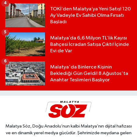
4
TOKİ’den Malatya’ya Yeni Satış! 120
Ay Vadeyle Ev Sahibi Olma Fırsatı
Başladı
5
Malatya’da 6,6 Milyon TL’lik Kayısı
Bahçesi İcradan Satışa Çıktı! İçinde
Evi de Var
6
Malatya'da Binlerce Kişinin
Beklediği Gün Geldi! 8 Ağustos'ta
Anahtar Teslimleri Başlıyor
Malatya Söz, Doğu Anadolu’nun kalbi Malatya’nın dijital hafızası
ve en dinamik yerel medya gücüdür. Şehrimizde meydana gelen