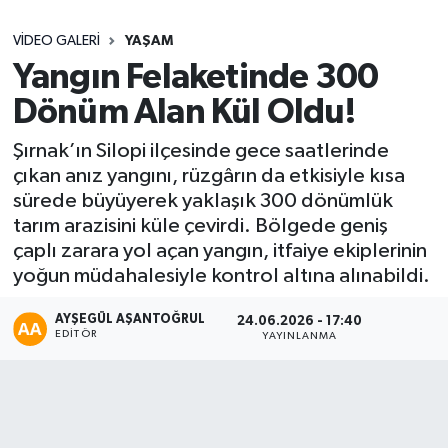
Sağlık
VIDEO GALERI
YAŞAM
Yangın Felaketinde 300
Seri İlan
Dönüm Alan Kül Oldu!
Siyaset
Şırnak’ın Silopi ilçesinde gece saatlerinde
çıkan anız yangını, rüzgârın da etkisiyle kısa
Spor
sürede büyüyerek yaklaşık 300 dönümlük
tarım arazisini küle çevirdi. Bölgede geniş
Yaşam
çaplı zarara yol açan yangın, itfaiye ekiplerinin
yoğun müdahalesiyle kontrol altına alınabildi.
AYŞEGÜL AŞANTOĞRUL
24.06.2026 - 17:40
EDITÖR
YAYINLANMA