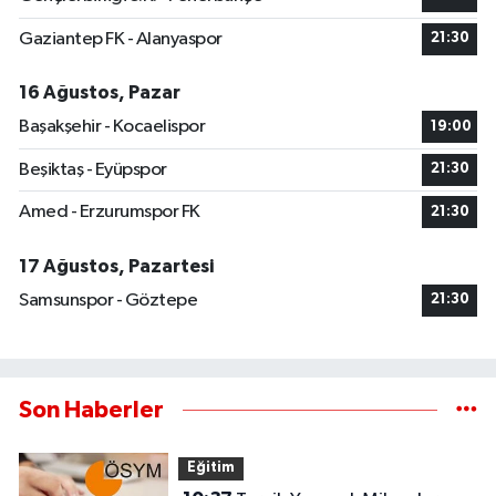
Gaziantep FK - Alanyaspor
21:30
16 Ağustos, Pazar
Başakşehir - Kocaelispor
19:00
Beşiktaş - Eyüpspor
21:30
Amed - Erzurumspor FK
21:30
17 Ağustos, Pazartesi
Samsunspor - Göztepe
21:30
Son Haberler
Eğitim