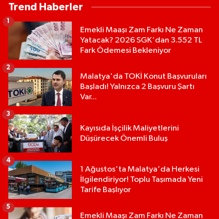
Trend Haberler
1
Emekli Maaşı Zam Farkı Ne Zaman
Yatacak? 2026 SGK'dan 3.552 TL
Fark Ödemesi Bekleniyor
2
Malatya'da TOKİ Konut Başvuruları
Başladı! Yalnızca 2 Başvuru Şartı
Var...
3
Kayısıda İşçilik Maliyetlerini
Düşürecek Önemli Buluş
4
1 Ağustos'ta Malatya'da Herkesi
İlgilendiriyor! Toplu Taşımada Yeni
Tarife Başlıyor
5
Emekli Maaşı Zam Farkı Ne Zaman