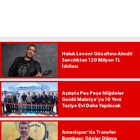
Haluk Levent Gözaltına Alındı!
Savcılıktan 120 Milyon TL
İddiası
Açılışta Peş Peşe Müjdeler
Geldi! Malatya'ya 10 Yeni
Taziye Evi Daha Yapılacak
Amedspor’da Transfer
Bombası: Gözler Dünya