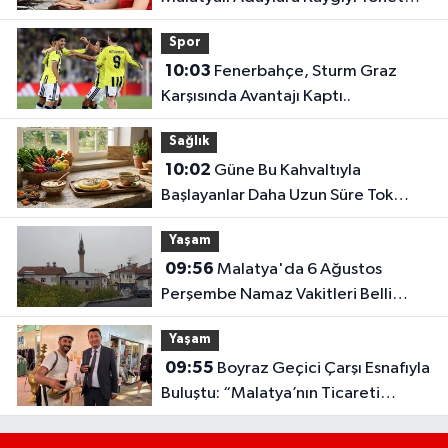
Önerileri
Spor
10:03
Fenerbahçe, Sturm Graz
Karşısında Avantajı Kaptı..
Sağlık
10:02
Güne Bu Kahvaltıyla
Başlayanlar Daha Uzun Süre Tok
Kalıyor
Yaşam
09:56
Malatya'da 6 Ağustos
Perşembe Namaz Vakitleri Belli
Oldu!
Yaşam
09:55
Boyraz Geçici Çarşı Esnafıyla
Buluştu: “Malatya’nın Ticareti
Birlikte Güçlenecek”