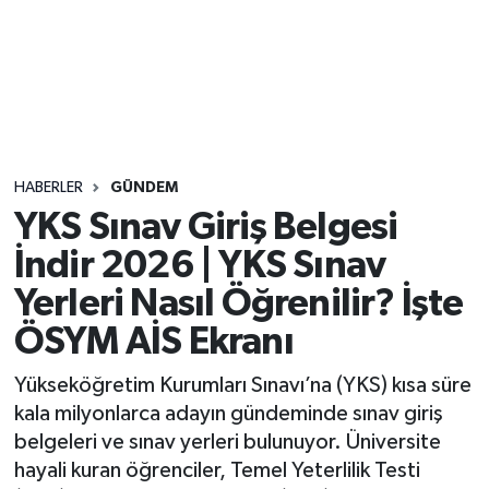
Sağlık
Seri İlan
Siyaset
HABERLER
GÜNDEM
Spor
YKS Sınav Giriş Belgesi
İndir 2026 | YKS Sınav
Yaşam
Yerleri Nasıl Öğrenilir? İşte
ÖSYM AİS Ekranı
Yükseköğretim Kurumları Sınavı’na (YKS) kısa süre
kala milyonlarca adayın gündeminde sınav giriş
belgeleri ve sınav yerleri bulunuyor. Üniversite
hayali kuran öğrenciler, Temel Yeterlilik Testi