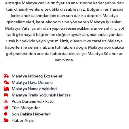
entegre Malatya canlı altın fiyatları analizlerine kadar şehre dair
tüm dinamik verilere tek tıkla ulaşabilirsiniz. Bölgenin en hassas
kırılma noktalarından biri olan son dakika deprem Malatya
güncellemeleri, kent ekonomisine yön veren Malatya iş ilanları,
Malatya Valisi tarafından yapılan resmi açıklamalar ve şehir içi yol
tarifi gibi hayati bilgileri en doğru kaynaktan, manipülasyondan
uzak bir şekilde yayınlıyoruz. Hızlı, güvenilir ve tarafsız Malatya
haberleri ile şehrin nabzını tutmak, en doğru Malatya son dakika
gelişmelerinden anında haberdar olmak için Malatya Söz her an
yanınızda.
Malatya Nöbetçi Eczaneler
Malatya Hava Durumu
Malatya Namaz Vakitleri
Malatya Trafik Yoğunluk Haritası
Puan Durumu ve Fikstür
Tüm Manşetler
Son Dakika Haberleri
Haber Arşivi