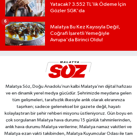
Yatacak? 3.552 TL'lik Ödeme İçin
Gözler SGK'da
6
Malatya Bu Kez Kayısıyla Değil,
Coğrafi İşaretli Yemeğiyle
Avrupa'da Birinci Oldu!
Malatya Söz, Doğu Anadolu’nun kalbi Malatya’nın dijital hafızası
ve en dinamik yerel medya gücüdür. Şehrimizde meydana gelen
tüm gelişmeleri, tarafsızlık ilkesiyle anlık olarak ekranınıza
taşırken; sadece geleneksel bir gazete değil, hayatı
kolaylaştıran bir şehir rehberi misyonu üstleniyoruz. Gün boyu en
çok sorgulanan Malatya hava durumu 15 günlük tahminlerinden,
anlık hava durumu Malatya verilerine; Malatya namaz vakitleri ve
Malatya ezan vakti takibinden, Malatya Kuyumcular Odası ile tam