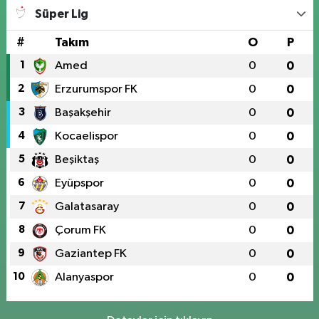
Süper Lig
#
Takım
O
P
1
Amed
0
0
2
Erzurumspor FK
0
0
3
Başakşehir
0
0
4
Kocaelispor
0
0
5
Beşiktaş
0
0
6
Eyüpspor
0
0
7
Galatasaray
0
0
8
Çorum FK
0
0
9
Gaziantep FK
0
0
10
Alanyaspor
0
0