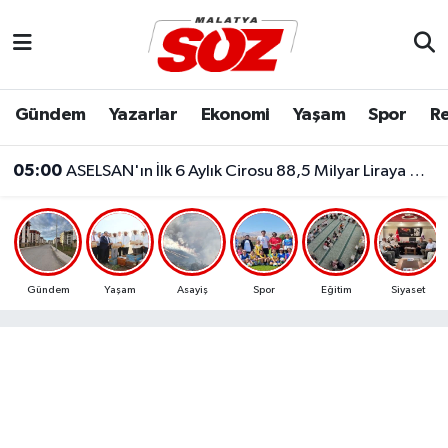
Asayiş
Malatya Nöbetçi Eczaneler
Gündem
Yazarlar
Ekonomi
Yaşam
Spor
Re
05:00
ASELSAN'ın İlk 6 Aylık Cirosu 88,5 Milyar Liraya Ulaştı
Bilim & Teknoloji
Malatya Hava Durumu
04:47
Adıyaman'da Komşu Kavgası Kanlı Bitti! Av Tüfeğiyle Ateş Açtı: 1 Ölü, 1 Yaralı
Dünya
Malatya Namaz Vakitleri
Eğitim
Malatya Trafik Yoğunluk Haritası
Ekonomi
Süper Lig Puan Durumu ve Fikstür
Gündem
Yaşam
Asayiş
Spor
Eğitim
Siyaset
Gündem
Tüm Manşetler
Kültür & Sanat
Son Dakika Haberleri
Resmi İlanlar
Haber Arşivi