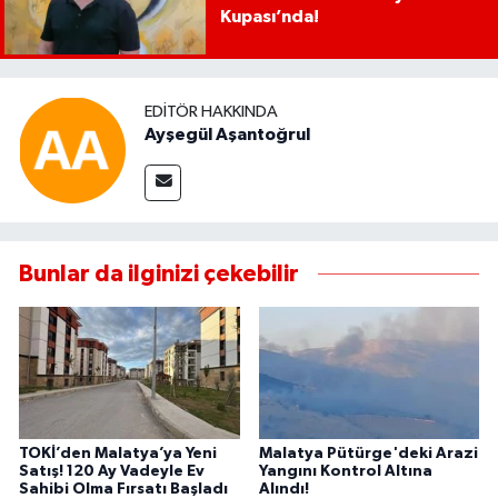
Kupası’nda!
EDITÖR HAKKINDA
Ayşegül Aşantoğrul
Bunlar da ilginizi çekebilir
TOKİ’den Malatya’ya Yeni
Malatya Pütürge'deki Arazi
Satış! 120 Ay Vadeyle Ev
Yangını Kontrol Altına
Sahibi Olma Fırsatı Başladı
Alındı!