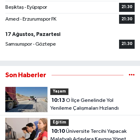
Beşiktaş - Eyüpspor
21:30
Amed - Erzurumspor FK
21:30
17 Ağustos, Pazartesi
Samsunspor - Göztepe
21:30
Son Haberler
Yaşam
10:13
O İlçe Genelinde Yol
Yenileme Çalışmaları Hızlandı
Eğitim
10:10
Üniversite Tercihi Yapacak
Malatyalı Adaylara Kaygıyı Yönetme