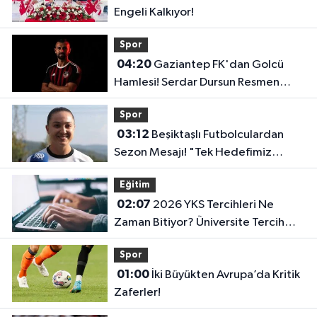
Engeli Kalkıyor!
Spor
04:20
Gaziantep FK'dan Golcü
Hamlesi! Serdar Dursun Resmen
İmzayı Attı!
Spor
03:12
Beşiktaşlı Futbolculardan
Sezon Mesajı! "Tek Hedefimiz
Şampiyonluk"
Eğitim
02:07
2026 YKS Tercihleri Ne
Zaman Bitiyor? Üniversite Tercih
Sonuçları Açıklandı Mı?
Spor
01:00
İki Büyükten Avrupa’da Kritik
Zaferler!