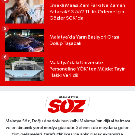
Emekli Maaşı Zam Farkı Ne Zaman
Yatacak? 3.552 TL'lik Ödeme İçin
Gözler SGK'da
5
Malatya’da Yarın Başlıyor! Orası
Dolup Taşacak
6
Malatya'daki Üniversite
Personeline YÖK'ten Müjde: Tayin
Hakkı Verildi!
Malatya Söz, Doğu Anadolu’nun kalbi Malatya’nın dijital hafızası
ve en dinamik yerel medya gücüdür. Şehrimizde meydana gelen
tüm gelişmeleri, tarafsızlık ilkesiyle anlık olarak ekranınıza