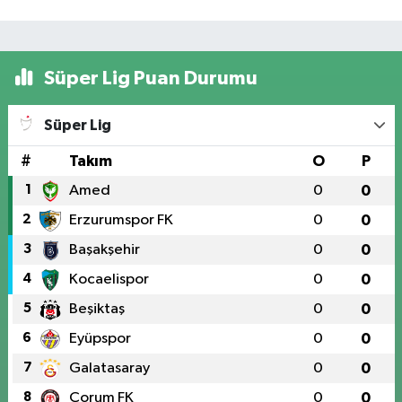
Süper Lig Puan Durumu
Süper Lig
#
Takım
O
P
1
Amed
0
0
2
Erzurumspor FK
0
0
3
Başakşehir
0
0
4
Kocaelispor
0
0
5
Beşiktaş
0
0
6
Eyüpspor
0
0
7
Galatasaray
0
0
8
Çorum FK
0
0