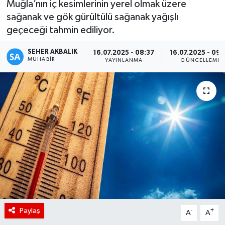
Muğla’nın iç kesimlerinin yerel olmak üzere
sağanak ve gök gürültülü sağanak yağışlı
geçeceği tahmin ediliyor.
SEHER AKBALIK
16.07.2025 - 08:37
16.07.2025 - 09:
MUHABIR
YAYINLANMA
GÜNCELLEME
Paylaş
-
+
A
A