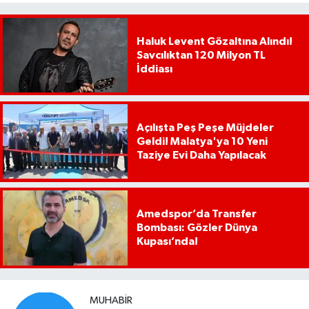
Haluk Levent Gözaltına Alındı!
Savcılıktan 120 Milyon TL
İddiası
Açılışta Peş Peşe Müjdeler
Geldi! Malatya'ya 10 Yeni
Taziye Evi Daha Yapılacak
Amedspor’da Transfer
Bombası: Gözler Dünya
Kupası’nda!
MUHABIR