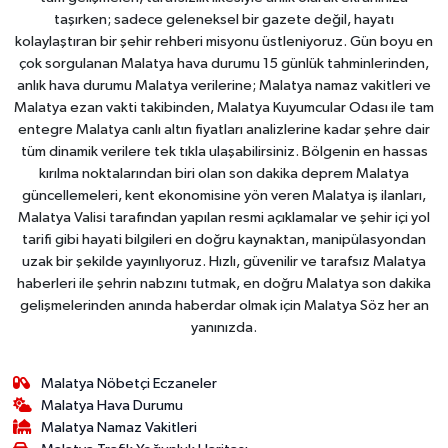
taşırken; sadece geleneksel bir gazete değil, hayatı
kolaylaştıran bir şehir rehberi misyonu üstleniyoruz. Gün boyu en
çok sorgulanan Malatya hava durumu 15 günlük tahminlerinden,
anlık hava durumu Malatya verilerine; Malatya namaz vakitleri ve
Malatya ezan vakti takibinden, Malatya Kuyumcular Odası ile tam
entegre Malatya canlı altın fiyatları analizlerine kadar şehre dair
tüm dinamik verilere tek tıkla ulaşabilirsiniz. Bölgenin en hassas
kırılma noktalarından biri olan son dakika deprem Malatya
güncellemeleri, kent ekonomisine yön veren Malatya iş ilanları,
Malatya Valisi tarafından yapılan resmi açıklamalar ve şehir içi yol
tarifi gibi hayati bilgileri en doğru kaynaktan, manipülasyondan
uzak bir şekilde yayınlıyoruz. Hızlı, güvenilir ve tarafsız Malatya
haberleri ile şehrin nabzını tutmak, en doğru Malatya son dakika
gelişmelerinden anında haberdar olmak için Malatya Söz her an
yanınızda.
Malatya Nöbetçi Eczaneler
Malatya Hava Durumu
Malatya Namaz Vakitleri