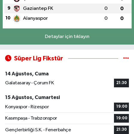
9
Gaziantep FK
0
0
10
Alanyaspor
0
0
Detaylar için tıklayın
Süper Lig Fikstür
14 Ağustos, Cuma
Galatasaray - Çorum FK
21:30
15 Ağustos, Cumartesi
Konyaspor - Rizespor
19:00
Kasımpaşa - Trabzonspor
19:00
Gençlerbirliği S.K. - Fenerbahçe
21:30