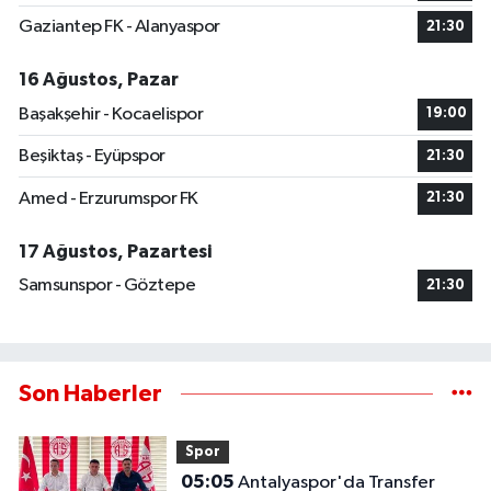
Gaziantep FK - Alanyaspor
21:30
16 Ağustos, Pazar
Başakşehir - Kocaelispor
19:00
Beşiktaş - Eyüpspor
21:30
Amed - Erzurumspor FK
21:30
17 Ağustos, Pazartesi
Samsunspor - Göztepe
21:30
Son Haberler
Spor
05:05
Antalyaspor'da Transfer