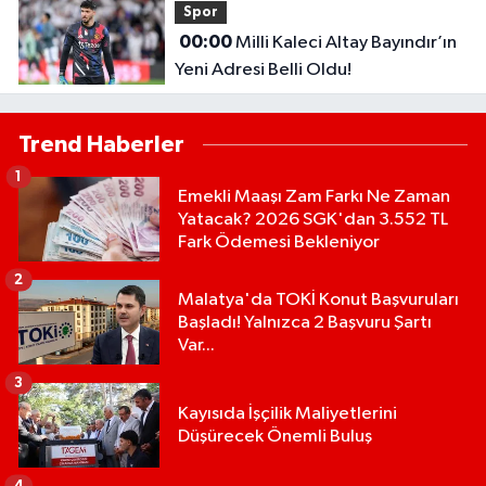
Spor
00:00
Milli Kaleci Altay Bayındır’ın
Yeni Adresi Belli Oldu!
Trend Haberler
1
Emekli Maaşı Zam Farkı Ne Zaman
Yatacak? 2026 SGK'dan 3.552 TL
Fark Ödemesi Bekleniyor
2
Malatya'da TOKİ Konut Başvuruları
Başladı! Yalnızca 2 Başvuru Şartı
Var...
3
Kayısıda İşçilik Maliyetlerini
Düşürecek Önemli Buluş
4