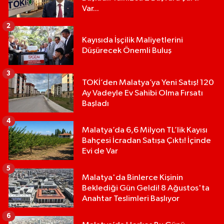
Var...
2
Kayısıda İşçilik Maliyetlerini
Düşürecek Önemli Buluş
3
TOKİ’den Malatya’ya Yeni Satış! 120
Ay Vadeyle Ev Sahibi Olma Fırsatı
Başladı
4
Malatya’da 6,6 Milyon TL’lik Kayısı
Bahçesi İcradan Satışa Çıktı! İçinde
Evi de Var
5
Malatya'da Binlerce Kişinin
Beklediği Gün Geldi! 8 Ağustos'ta
Anahtar Teslimleri Başlıyor
6