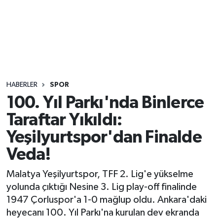
Sağlık
Seri İlan
Siyaset
HABERLER
SPOR
Spor
100. Yıl Parkı'nda Binlerce
Taraftar Yıkıldı:
Yaşam
Yeşilyurtspor'dan Finalde
Veda!
Malatya Yeşilyurtspor, TFF 2. Lig'e yükselme
yolunda çıktığı Nesine 3. Lig play-off finalinde
1947 Çorluspor'a 1-0 mağlup oldu. Ankara'daki
heyecanı 100. Yıl Parkı'na kurulan dev ekranda