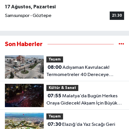
17 Ağustos, Pazartesi
Samsunspor - Göztepe
21:30
Son Haberler
Yaşam
08:00
Adıyaman Kavrulacak!
Termometreler 40 Dereceye
Dayanacak
Kültür & Sanat
07:55
Malatya’da Bugün Herkes
Oraya Gidecek! Akşam İçin Büyük
Sürpriz Hazır
Yaşam
07:30
Elazığ’da Yaz Sıcağı Geri