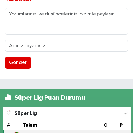
Gönder
Süper Lig Puan Durumu
Süper Lig
#
Takım
O
P