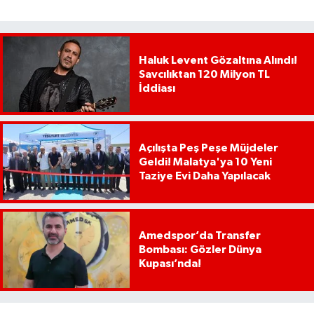
Haluk Levent Gözaltına Alındı!
Savcılıktan 120 Milyon TL
İddiası
Açılışta Peş Peşe Müjdeler
Geldi! Malatya'ya 10 Yeni
Taziye Evi Daha Yapılacak
Amedspor’da Transfer
Bombası: Gözler Dünya
Kupası’nda!