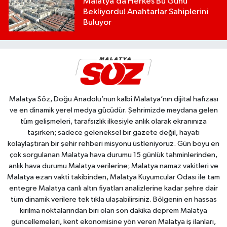
Malatya’da Herkes Bu Günü
Bekliyordu! Anahtarlar Sahiplerini
Buluyor
Malatya Söz, Doğu Anadolu’nun kalbi Malatya’nın dijital hafızası
ve en dinamik yerel medya gücüdür. Şehrimizde meydana gelen
tüm gelişmeleri, tarafsızlık ilkesiyle anlık olarak ekranınıza
taşırken; sadece geleneksel bir gazete değil, hayatı
kolaylaştıran bir şehir rehberi misyonu üstleniyoruz. Gün boyu en
çok sorgulanan Malatya hava durumu 15 günlük tahminlerinden,
anlık hava durumu Malatya verilerine; Malatya namaz vakitleri ve
Malatya ezan vakti takibinden, Malatya Kuyumcular Odası ile tam
entegre Malatya canlı altın fiyatları analizlerine kadar şehre dair
tüm dinamik verilere tek tıkla ulaşabilirsiniz. Bölgenin en hassas
kırılma noktalarından biri olan son dakika deprem Malatya
güncellemeleri, kent ekonomisine yön veren Malatya iş ilanları,