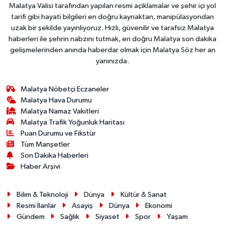
Malatya Valisi tarafından yapılan resmi açıklamalar ve şehir içi yol
tarifi gibi hayati bilgileri en doğru kaynaktan, manipülasyondan
uzak bir şekilde yayınlıyoruz. Hızlı, güvenilir ve tarafsız Malatya
haberleri ile şehrin nabzını tutmak, en doğru Malatya son dakika
gelişmelerinden anında haberdar olmak için Malatya Söz her an
yanınızda.
Malatya Nöbetçi Eczaneler
Malatya Hava Durumu
Malatya Namaz Vakitleri
Malatya Trafik Yoğunluk Haritası
Puan Durumu ve Fikstür
Tüm Manşetler
Son Dakika Haberleri
Haber Arşivi
Bilim & Teknoloji
Dünya
Kültür & Sanat
Resmi İlanlar
Asayiş
Dünya
Ekonomi
Gündem
Sağlık
Siyaset
Spor
Yaşam