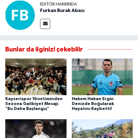
EDITÖR HAKKINDA
Furkan Burak Abacı
Bunlar da ilginizi çekebilir
Kayserispor Yönetiminden
Hakem Hakan Ergin
Sezona Galibiyet Mesajı:
Denizde Boğularak
"Bu Daha Başlangıç"
Hayatını Kaybetti!