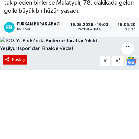
takip eden binlerce Malatyalı, 78. dakikada gelen
golle büyük bir hüzün yaşadı.
FURKAN BURAK ABACI
16.05.2026 - 19:03
16.05.202
EDITÖR
YAYINLANMA
GÜNCE
Paylaş
-
+
A
A