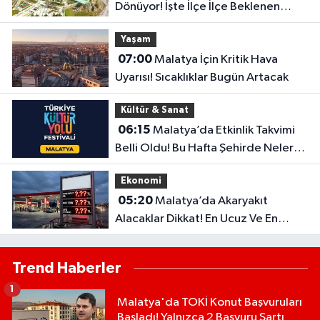
Dönüyor! İşte İlçe İlçe Beklenen
Sıcaklıklar
Yaşam
07:00
Malatya İçin Kritik Hava
Uyarısı! Sıcaklıklar Bugün Artacak
Kültür & Sanat
06:15
Malatya’da Etkinlik Takvimi
Belli Oldu! Bu Hafta Şehirde Neler
Olacak?
Ekonomi
05:20
Malatya’da Akaryakıt
Alacaklar Dikkat! En Ucuz Ve En
Pahalı İlçe Belli Oldu
Trend Haberler
1
Malatya'da TOKİ Konut Başvuruları
Başladı! Yalnızca 2 Başvuru Şartı