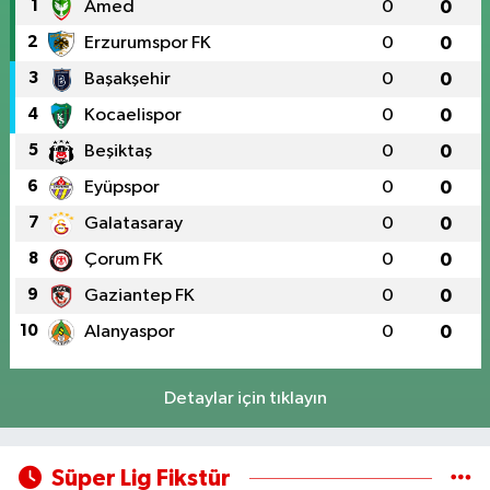
1
Amed
0
0
2
Erzurumspor FK
0
0
3
Başakşehir
0
0
4
Kocaelispor
0
0
5
Beşiktaş
0
0
6
Eyüpspor
0
0
7
Galatasaray
0
0
8
Çorum FK
0
0
9
Gaziantep FK
0
0
10
Alanyaspor
0
0
Detaylar için tıklayın
Süper Lig Fikstür