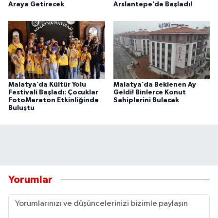
Araya Getirecek
Arslantepe’de Başladı!
Malatya’da Kültür Yolu
Malatya’da Beklenen Ay
Festivali Başladı: Çocuklar
Geldi! Binlerce Konut
FotoMaraton Etkinliğinde
Sahiplerini Bulacak
Buluştu
Yorumlar