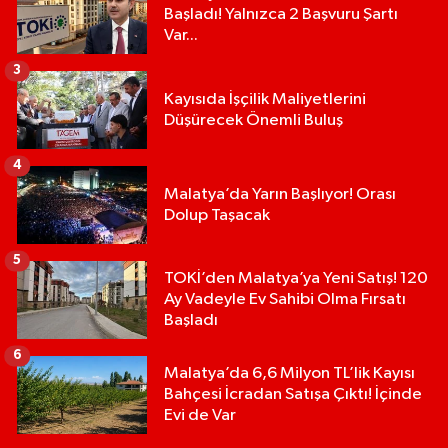
Başladı! Yalnızca 2 Başvuru Şartı
Var...
3
Kayısıda İşçilik Maliyetlerini
Düşürecek Önemli Buluş
4
Malatya’da Yarın Başlıyor! Orası
Dolup Taşacak
5
TOKİ’den Malatya’ya Yeni Satış! 120
Ay Vadeyle Ev Sahibi Olma Fırsatı
Başladı
6
Malatya’da 6,6 Milyon TL’lik Kayısı
Bahçesi İcradan Satışa Çıktı! İçinde
Evi de Var