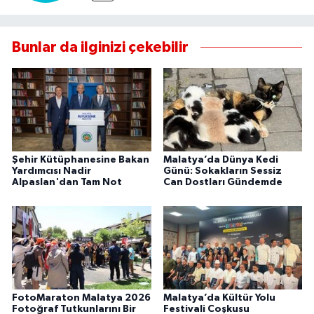
Bunlar da ilginizi çekebilir
Şehir Kütüphanesine Bakan
Malatya’da Dünya Kedi
Yardımcısı Nadir
Günü: Sokakların Sessiz
Alpaslan'dan Tam Not
Can Dostları Gündemde
FotoMaraton Malatya 2026
Malatya’da Kültür Yolu
Fotoğraf Tutkunlarını Bir
Festivali Coşkusu