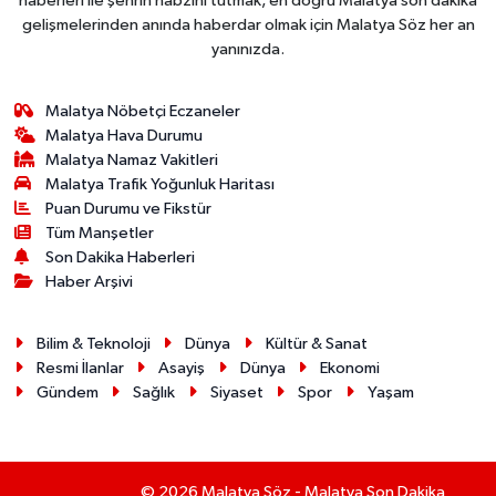
haberleri ile şehrin nabzını tutmak, en doğru Malatya son dakika
gelişmelerinden anında haberdar olmak için Malatya Söz her an
yanınızda.
Malatya Nöbetçi Eczaneler
Malatya Hava Durumu
Malatya Namaz Vakitleri
Malatya Trafik Yoğunluk Haritası
Puan Durumu ve Fikstür
Tüm Manşetler
Son Dakika Haberleri
Haber Arşivi
Bilim & Teknoloji
Dünya
Kültür & Sanat
Resmi İlanlar
Asayiş
Dünya
Ekonomi
Gündem
Sağlık
Siyaset
Spor
Yaşam
© 2026 Malatya Söz - Malatya Son Dakika