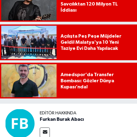
Savcılıktan 120 Milyon TL
İddiası
Açılışta Peş Peşe Müjdeler
Geldi! Malatya'ya 10 Yeni
Taziye Evi Daha Yapılacak
Amedspor’da Transfer
Bombası: Gözler Dünya
Kupası’nda!
EDITÖR HAKKINDA
Furkan Burak Abacı