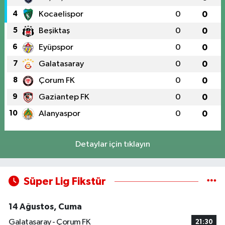
4
Kocaelispor
0
0
5
Beşiktaş
0
0
6
Eyüpspor
0
0
7
Galatasaray
0
0
8
Çorum FK
0
0
9
Gaziantep FK
0
0
10
Alanyaspor
0
0
Detaylar için tıklayın
Süper Lig Fikstür
14 Ağustos, Cuma
Galatasaray - Çorum FK
21:30