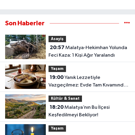
Son Haberler
Asayiş
20:57
Malatya-Hekimhan Yolunda
Feci Kaza: 1 Kişi Ağır Yaralandı
Yaşam
19:00
Yanık Lezzetiyle
Vazgeçilmez: Evde Tam Kıvamında
Kazandibi Tarifi
Kültür & Sanat
18:20
Malatya’nın Bu İlçesi
Keşfedilmeyi Bekliyor!
Yaşam