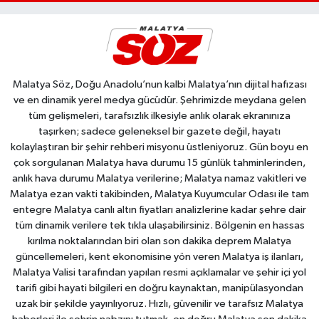
Malatya Söz, Doğu Anadolu’nun kalbi Malatya’nın dijital hafızası
ve en dinamik yerel medya gücüdür. Şehrimizde meydana gelen
tüm gelişmeleri, tarafsızlık ilkesiyle anlık olarak ekranınıza
taşırken; sadece geleneksel bir gazete değil, hayatı
kolaylaştıran bir şehir rehberi misyonu üstleniyoruz. Gün boyu en
çok sorgulanan Malatya hava durumu 15 günlük tahminlerinden,
anlık hava durumu Malatya verilerine; Malatya namaz vakitleri ve
Malatya ezan vakti takibinden, Malatya Kuyumcular Odası ile tam
entegre Malatya canlı altın fiyatları analizlerine kadar şehre dair
tüm dinamik verilere tek tıkla ulaşabilirsiniz. Bölgenin en hassas
kırılma noktalarından biri olan son dakika deprem Malatya
güncellemeleri, kent ekonomisine yön veren Malatya iş ilanları,
Malatya Valisi tarafından yapılan resmi açıklamalar ve şehir içi yol
tarifi gibi hayati bilgileri en doğru kaynaktan, manipülasyondan
uzak bir şekilde yayınlıyoruz. Hızlı, güvenilir ve tarafsız Malatya