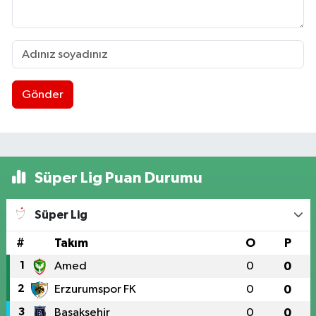
Gönder
Süper Lig Puan Durumu
Süper Lig
#
Takım
O
P
1
Amed
0
0
2
Erzurumspor FK
0
0
3
Başakşehir
0
0