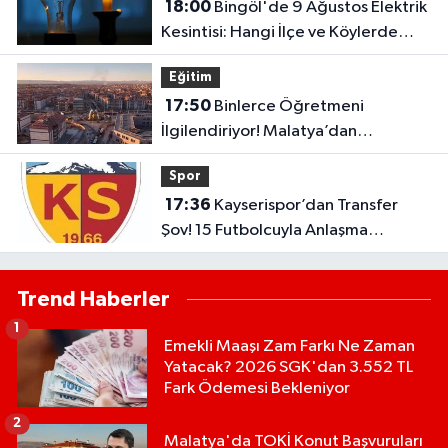
18:00
Bingöl'de 9 Ağustos Elektrik
Kesintisi: Hangi İlçe ve Köylerde
Elektrikler Kesilecek?
Eğitim
17:50
Binlerce Öğretmeni
İlgilendiriyor! Malatya’dan
Bakanlığa “İl Emri” Çağrısı
Spor
17:36
Kayserispor’dan Transfer
Şov! 15 Futbolcuyla Anlaşma
Sağlandı
Trend Haberler
1
Emekli Maaşı Zam Farkı Ne Zaman
Yatacak? 2026 SGK'dan 3.552 TL
Fark Ödemesi Bekleniyor
2
Malatya'da TOKİ Konut Başvuruları