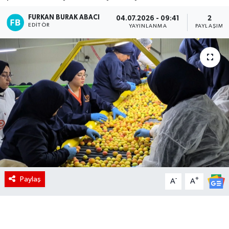
FURKAN BURAK ABACI
04.07.2026 - 09:41
2
EDITÖR
YAYINLANMA
PAYLAŞIM
Paylaş
-
+
A
A