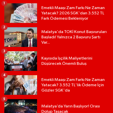
1
Emekli Maaşı Zam Farkı Ne Zaman
Yatacak? 2026 SGK'dan 3.552 TL
Fark Ödemesi Bekleniyor
2
Malatya'da TOKİ Konut Başvuruları
Başladı! Yalnızca 2 Başvuru Şartı
Var...
3
Kayısıda İşçilik Maliyetlerini
Düşürecek Önemli Buluş
4
Emekli Maaşı Zam Farkı Ne Zaman
Yatacak? 3.552 TL'lik Ödeme İçin
Gözler SGK'da
5
Malatya’da Yarın Başlıyor! Orası
Dolup Taşacak