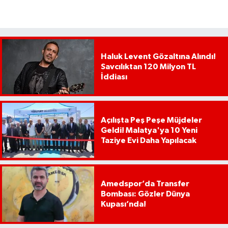
Haluk Levent Gözaltına Alındı!
Savcılıktan 120 Milyon TL
İddiası
Açılışta Peş Peşe Müjdeler
Geldi! Malatya'ya 10 Yeni
Taziye Evi Daha Yapılacak
Amedspor’da Transfer
Bombası: Gözler Dünya
Kupası’nda!