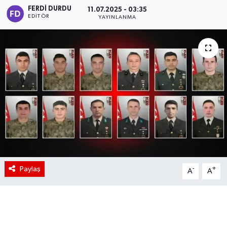
FERDI DURDU
11.07.2025 - 03:35
EDITÖR
YAYINLANMA
Paylaş
-
+
A
A