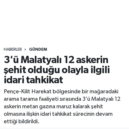
Sağlık
Seri İlan
Siyaset
HABERLER
GÜNDEM
Spor
3'ü Malatyalı 12 askerin
şehit olduğu olayla ilgili
Yaşam
idari tahkikat
Pençe-Kilit Harekat bölgesinde bir mağaradaki
arama tarama faaliyeti sırasında 3'ü Malatyalı 12
askerin metan gazına maruz kalarak şehit
olmasına ilişkin idari tahkikat sürecinin devam
ettiği bildirildi.