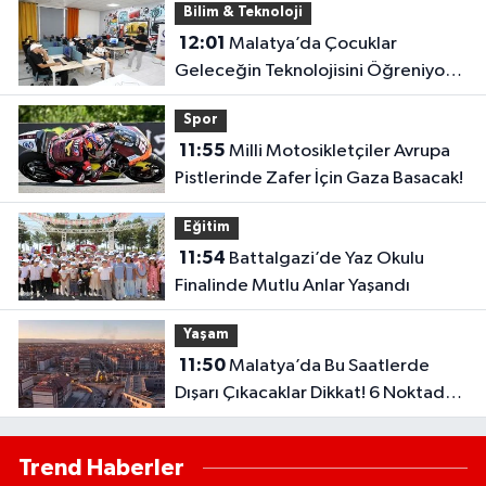
Bilim & Teknoloji
12:01
Malatya’da Çocuklar
Geleceğin Teknolojisini Öğreniyor:
Robotik Kodlama Kursu Başladı
Spor
11:55
Milli Motosikletçiler Avrupa
Pistlerinde Zafer İçin Gaza Basacak!
Eğitim
11:54
Battalgazi’de Yaz Okulu
Finalinde Mutlu Anlar Yaşandı
Yaşam
11:50
Malatya’da Bu Saatlerde
Dışarı Çıkacaklar Dikkat! 6 Noktada
Trafik Duracak
Trend Haberler