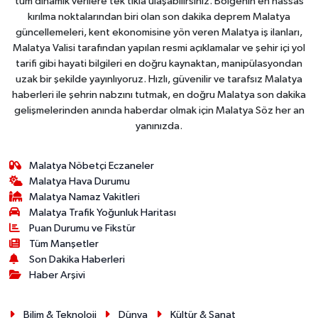
tüm dinamik verilere tek tıkla ulaşabilirsiniz. Bölgenin en hassas
kırılma noktalarından biri olan son dakika deprem Malatya
güncellemeleri, kent ekonomisine yön veren Malatya iş ilanları,
Malatya Valisi tarafından yapılan resmi açıklamalar ve şehir içi yol
tarifi gibi hayati bilgileri en doğru kaynaktan, manipülasyondan
uzak bir şekilde yayınlıyoruz. Hızlı, güvenilir ve tarafsız Malatya
haberleri ile şehrin nabzını tutmak, en doğru Malatya son dakika
gelişmelerinden anında haberdar olmak için Malatya Söz her an
yanınızda.
Malatya Nöbetçi Eczaneler
Malatya Hava Durumu
Malatya Namaz Vakitleri
Malatya Trafik Yoğunluk Haritası
Puan Durumu ve Fikstür
Tüm Manşetler
Son Dakika Haberleri
Haber Arşivi
Bilim & Teknoloji
Dünya
Kültür & Sanat