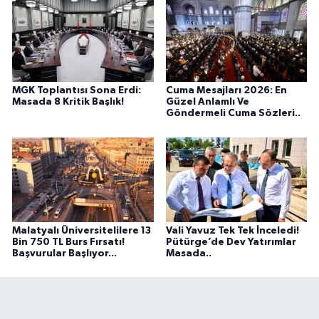
MGK Toplantısı Sona Erdi:
Cuma Mesajları 2026: En
Masada 8 Kritik Başlık!
Güzel Anlamlı Ve
Göndermeli Cuma Sözleri..
Malatyalı Üniversitelilere 13
Vali Yavuz Tek Tek İnceledi!
Bin 750 TL Burs Fırsatı!
Pütürge’de Dev Yatırımlar
Başvurular Başlıyor...
Masada..