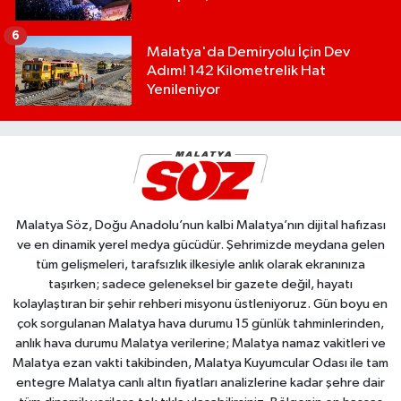
6
Malatya'da Demiryolu İçin Dev
Adım! 142 Kilometrelik Hat
Yenileniyor
Malatya Söz, Doğu Anadolu’nun kalbi Malatya’nın dijital hafızası
ve en dinamik yerel medya gücüdür. Şehrimizde meydana gelen
tüm gelişmeleri, tarafsızlık ilkesiyle anlık olarak ekranınıza
taşırken; sadece geleneksel bir gazete değil, hayatı
kolaylaştıran bir şehir rehberi misyonu üstleniyoruz. Gün boyu en
çok sorgulanan Malatya hava durumu 15 günlük tahminlerinden,
anlık hava durumu Malatya verilerine; Malatya namaz vakitleri ve
Malatya ezan vakti takibinden, Malatya Kuyumcular Odası ile tam
entegre Malatya canlı altın fiyatları analizlerine kadar şehre dair