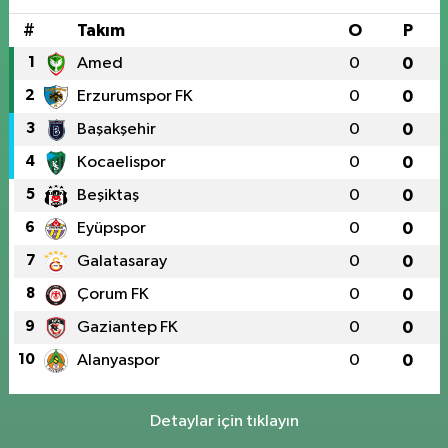
#
Takım
O
P
1
Amed
0
0
2
Erzurumspor FK
0
0
3
Başakşehir
0
0
4
Kocaelispor
0
0
5
Beşiktaş
0
0
6
Eyüpspor
0
0
7
Galatasaray
0
0
8
Çorum FK
0
0
9
Gaziantep FK
0
0
10
Alanyaspor
0
0
Detaylar için tıklayın