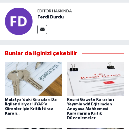
EDITÖR HAKKINDA
Ferdi Durdu
Bunlar da ilginizi çekebilir
Malatya’daki Kiracıları Da
Resmi Gazete Kararları
İlgilendiriyor! UYAP’a
Yayımlandı! Eğitimden
Girenler İçin Kritik İtiraz
Anayasa Mahkemesi
Kararı..
Kararlarına Kritik
Düzenlemeler..